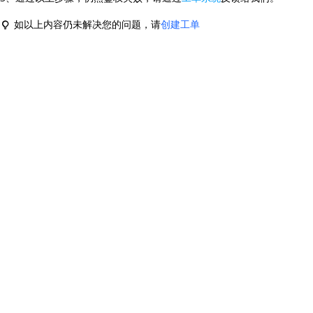
查询目标区域当前/未来天气
智能外
如以上内容仍未解决您的问题，请
创建工单
智能硬件定位
物流
通过基站、Wifi获取位置信息
提供智
公交
查询公
交通
查询交
高级
高级路