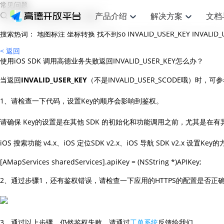
常见问题
产品介绍
解决方案
文档
搜索热词：
地图标注
坐标转换
找不到so
INVALID_USER_KEY
INVALID
空间智能
网
搜索定位
API
产品定价
JS API
产品升
NEW
产品介绍
解决方案
文档与支持
定价
< 返回
提供LBS领域的Agent解决方案
提供
使用iOS SDK 调用高德业务失败返回INVALID_USER_KEY怎么办？
Web基础服务API
JS API
鸿蒙星河版定位SDK
产品定价
高级能力
鸿蒙星
HOT
高德开放平台产品介绍
提供各行业LBS解决方案
高德开放平台开发文档与
开放平台产品定价
热门推荐
智能手表
智
NEW
鸿蒙星河版定位SDK
鸿蒙星
服务支持
当返回
INVALID_USER_KEY
（不是INVALID_USER_SCODE哦）时
数据可视化JS 
Web高级服务API
提供智能守护与运动出行解决方案
技术服务许可
企业智图Saa
优化
Android定位
Android定位
查看全部文档
产品定价
搜索
导航
HOT
1、请检查一下代码，设置Key的顺序会影响到鉴权。
地图组件
查看全部文档
物流服务API
智能眼镜
GeoHUB自定义地图
云图市场
出
NEW
位置、周边、行政区、ID等查询接口
轻松地
浏览器定位
JS API提供Geo
智能眼镜实时导航及智慧出行解决方案
提供
API
JS
Android
iOS
Androi
URI API
猎鹰服务 API
请确保 Key的设置是在其他 SDK 的初始化和功能调用之前，尤其是在有异步操作
GeoHUB数据中心
逆地理编码
经纬度转换为
定位
路线
HOT
世界地图
O2
NEW
基于LBS的定位服务
提供步
地铁图 JS AP
自定义地图
iOS 搜索功能 v4.x、iOS 定位SDK v2.x、iOS 导航 SDK v2.x 设置Ke
7大类44种地
到店
面向开发者提供全球范围内LBS服务
API
Android
iOS
API
地理/逆地理编码
猎鹰
认证开发商
商业授权相关
上
智能两轮车
NEW
位置名称与经纬度之间转换服务
提供专
提供
合规精确的两轮车场景导航
API
JS
Android
iOS
API
2、通过步骤1，还有鉴权错误，请检查一下应用的HTTPS的配置是否正确。在 
地理围栏
货车
手机银行
NEW
虚拟空间围栏服务
专业的
提供手机银行APP地图应用
API
Android
iOS
API
天气查询
智能
3、通过以上步骤，仍然鉴权失败，请通过
工单系统
反馈给我们。