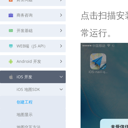
查询目标区域当前/未来天气
智能外
点击扫描安
商务咨询
智能硬件定位
物流
通过基站、Wifi获取位置信息
提供智
常运行。
开发基础
公交
查询公
WEB端（JS API）
交通
查询交
Android 开发
高级
iOS 开发
高级路
iOS 地图SDK
创建工程
地图显示
地图交互方法