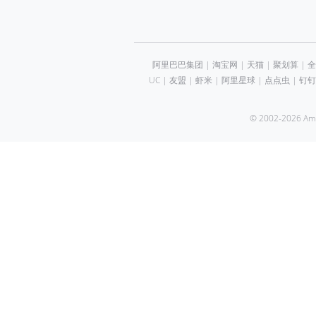
阿里巴巴集团
|
淘宝网
|
天猫
|
聚划算
|
全
UC
|
友盟
|
虾米
|
阿里星球
|
点点虫
|
钉钉
© 2002-2026 