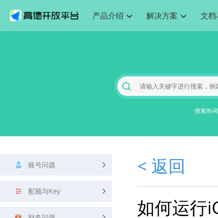
产品介绍
解决方案
文档
空间智能
网
搜索定位
API
产品定价
JS API
产品升
NEW
产品介绍
解决方案
文档与支持
定价
提供LBS领域的Agent解决方案
提供
Web基础服务API
JS API
鸿蒙星河版定位SDK
产品定价
高级能力
鸿蒙星
HOT
高德开放平台产品介绍
提供各行业LBS解决方案
高德开放平台开发文档与
开放平台产品定价
热门推荐
智能手表
智
NEW
鸿蒙星河版定位SDK
鸿蒙星
服务支持
数据可视化JS 
Web高级服务API
提供智能守护与运动出行解决方案
技术服务许可
企业智图Saa
优化
Android定位
Android定位
查看全部文档
产品定价
搜索
导航
HOT
地图组件
查看全部文档
物流服务API
智能眼镜
GeoHUB自定义地图
云图市场
出
NEW
位置、周边、行政区、ID等查询接口
轻松地
浏览器定位
JS API提供Geo
智能眼镜实时导航及智慧出行解决方案
提供
搜索热词
API
JS
Android
iOS
Androi
URI API
猎鹰服务 API
GeoHUB数据中心
逆地理编码
经纬度转换为
定位
路线
HOT
世界地图
O2
NEW
基于LBS的定位服务
提供步
地铁图 JS AP
自定义地图
7大类44种地
到店
面向开发者提供全球范围内LBS服务
API
Android
iOS
API
地理/逆地理编码
猎鹰
认证开发商
商业授权相关
上
< 返回
智能两轮车
NEW
账号问题
位置名称与经纬度之间转换服务
提供专
提供
合规精确的两轮车场景导航
API
JS
Android
iOS
API
地理围栏
货车
手机银行
NEW
配额与Key
虚拟空间围栏服务
专业的
提供手机银行APP地图应用
如何运行
API
Android
iOS
API
天气查询
智能
财务问题