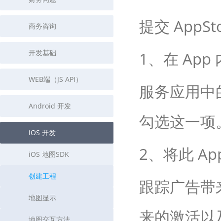
查询目标区域当前/未来天气
智能外
提交 AppS
商务咨询
智能硬件定位
物流
通过基站、Wifi获取位置信息
提供智
开发基础
1、在 Ap
公交
查询公
WEB端（JS API）
服务应用中
交通
查询交
Android 开发
勾选这一项
高级
iOS 开发
高级路
2、将此 A
iOS 地图SDK
创建工程
跟踪广告带
地图显示
来的激活以
地图交互方法