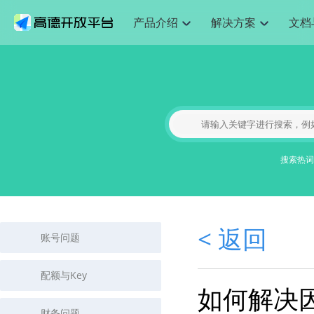
产品介绍
解决方案
文档
空间智能
网
搜索定位
API
产品定价
JS API
产品升级
路线
NEW
产品介绍
解决方案
文档与支持
定价
提供LBS领域的Agent解决方案
提供
Web基础服务API
JS API
鸿蒙星河版定位SDK
产品定价
高级能力
鸿蒙星
HOT
高德开放平台产品介绍
提供各行业LBS解决方案
高德开放平台开发文档与
开放平台产品定价
热门推荐
智能手表
智
NEW
鸿蒙星河版定位SDK
鸿蒙星
服务支持
数据可视化JS 
提供智能守护与运动出行解决方案
Web高级服务API
优化
技术服务许可
企业智图Saa
Android定位
Android定位
查看全部文档
产品定价
搜索
导航
HOT
查看全部文档
地图组件
智能眼镜
物流服务API
出
GeoHUB自定义地图
云图市场
NEW
位置、周边、行政区、ID等查询接口
浏览器定位
轻松地
JS API提供Geo
智能眼镜实时导航及智慧出行解决方案
提供
搜索热词
API
JS
Android
iOS
Androi
URI API
猎鹰服务 API
GeoHUB数据中心
逆地理编码
经纬度转换为
定位
路线
HOT
世界地图
O2
NEW
基于LBS的定位服务
提供步
地铁图 JS AP
自定义地图
7大类44种地
到店
面向开发者提供全球范围内LBS服务
API
Android
iOS
API
JS
地理/逆地理编码
猎鹰
认证开发商
商业授权相关
上
< 返回
智能两轮车
NEW
账号问题
位置名称与经纬度之间转换服务
提供专
提供
合规精确的两轮车场景导航
API
JS
Android
iOS
API
An
地理围栏
货车
手机银行
NEW
配额与Key
虚拟空间围栏服务
专业的
提供手机银行APP地图应用
如何解决因获
API
Android
iOS
API
An
天气查询
智能
财务问题