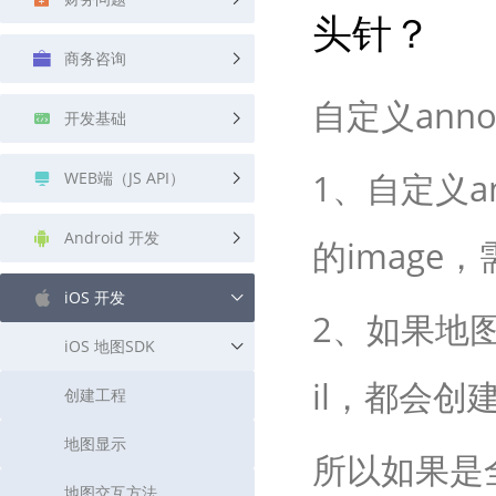
头针？
查询目标区域当前/未来天气
智能外
商务咨询
智能硬件定位
物流
通过基站、Wifi获取位置信息
提供智
自定义ann
开发基础
公交
查询公
1、自定义ann
WEB端（JS API）
交通
查询交
Android 开发
的image，
高级
iOS 开发
高级路
2、如果地图的d
iOS 地图SDK
il，都会
创建工程
地图显示
所以如果是
地图交互方法