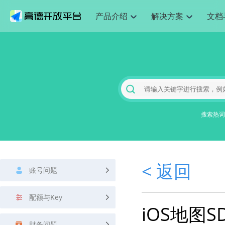
产品介绍
解决方案
文档
空间智能
网
搜索定位
API
产品定价
JS API
产品升
NEW
产品介绍
解决方案
文档与支持
定价
提供LBS领域的Agent解决方案
提供
Web基础服务API
JS API
鸿蒙星河版定位SDK
产品定价
高级能力
鸿蒙星
HOT
高德开放平台产品介绍
提供各行业LBS解决方案
高德开放平台开发文档与
开放平台产品定价
热门推荐
智能手表
智
NEW
鸿蒙星河版定位SDK
鸿蒙星
服务支持
数据可视化JS 
Web高级服务API
提供智能守护与运动出行解决方案
技术服务许可
企业智图Saa
优化
Android定位
Android定位
查看全部文档
产品定价
搜索
导航
HOT
地图组件
查看全部文档
物流服务API
智能眼镜
GeoHUB自定义地图
云图市场
出
NEW
位置、周边、行政区、ID等查询接口
轻松地
浏览器定位
JS API提供Geo
智能眼镜实时导航及智慧出行解决方案
提供
搜索热词
API
JS
Android
iOS
Androi
URI API
猎鹰服务 API
GeoHUB数据中心
逆地理编码
经纬度转换为
定位
路线
HOT
世界地图
O2
NEW
基于LBS的定位服务
提供步
地铁图 JS AP
自定义地图
7大类44种地
到店
面向开发者提供全球范围内LBS服务
API
Android
iOS
API
地理/逆地理编码
猎鹰
认证开发商
商业授权相关
上
< 返回
智能两轮车
NEW
账号问题
位置名称与经纬度之间转换服务
提供专
提供
合规精确的两轮车场景导航
API
JS
Android
iOS
API
地理围栏
货车
手机银行
NEW
配额与Key
虚拟空间围栏服务
专业的
提供手机银行APP地图应用
iOS地图S
API
Android
iOS
API
天气查询
智能
财务问题