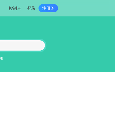
控制台
登录
注册
智慧物流
高级地图工具
鸿蒙星河版平台
高德地图小程序
大模型开发工具
服务
针对物流行业提供解决方案
世界地图
鸿蒙星河版地图SDK
地图小程序
SKILL专区
常见问题
NEW
HOT
NEW
电商
电商物流行业解决方案
自定义地图
鸿蒙星河版定位SDK
客户管理
MCP Server
创建工单
NEW
HOT
高德开放平台 CLI
地址服务
地图数据可视化 (LOCA)
鸿蒙星河版导航SDK
员工管理
示例中心
NEW
NEW
综合地址服务，满足客户全景化需求
DE
地图数据中心 (GeoHUB)
送货提效
合规中心
企业智图
坐标拾取器
地图小程序API
技术服务
一张图轻松管理企业数据
高德地图URI Web
空间智能开放平台
智能派单
一站式精准智能派单解决方案
高德地图URI APP
空间智能开放平台
NEW
用真实空间信息解答业务问题
三维模型转换
微信小程序插件