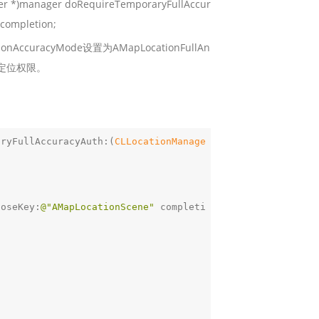
manager doRequireTemporaryFullAccur
)completion;
tionAccuracyMode设置为AMapLocationFullAn
模糊定位权限。
aryFullAccuracyAuth:(
CLLocationManage
poseKey:
@"AMapLocationScene"
 completi