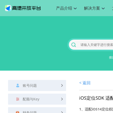
产品介绍
解决方案
空间智能
搜索定位
API
产品定价
JS 
产
NEW
产品介绍
解决方案
文档与支持
定价
提供LBS领域的Agent解决方案
Web基础服务API
JS API
鸿蒙星河版定位SDK
产品定价
高级能力
HOT
高德开放平台产品介绍
提供各行业LBS解决方案
高德开放平台开发文档与
开放平台产品定价
热门推荐
智能手表
NEW
鸿蒙星河版定位SDK
服务支持
数据可视化
Web高级服务API
提供智能守护与运动出行解决方案
技术服务许可
企业智图
Android定位
Andro
查看全部文档
产品定价
搜索
HOT
地图组件
查看全部文档
物流服务API
智能眼镜
GeoHUB自定义地图
云图市场
NEW
位置、周边、行政区、ID等查询接口
浏览器定位
JS API
智能眼镜实时导航及智慧出行解决方案
搜
API
JS
Android
iOS
A
URI API
猎鹰服务 API
GeoHUB数据中心
逆地理编码
经纬度转
定位
HOT
世界地图
NEW
基于LBS的定位服务
地铁图 JS
自定义地图
7大类4
面向开发者提供全球范围内LBS服务
API
Android
iOS
A
地理/逆地理编码
认证开发商
商业授权
< 返回
智能两轮车
NEW
账号问题
位置名称与经纬度之间转换服务
合规精确的两轮车场景导航
API
JS
Android
iOS
A
地理围栏
iOS定位SDK 适
手机银行
NEW
配额与Key
虚拟空间围栏服务
提供手机银行APP地图应用
API
Android
iOS
A
1、适配iOS14定位
天气查询
财务问题