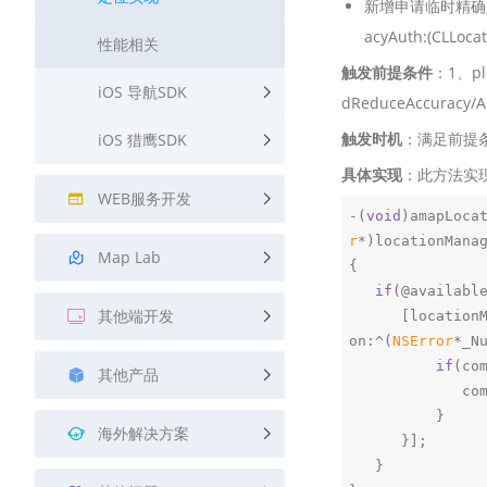
新增申请临时精确定位权限回
acyAuth:(CLLocat
性能相关
触发前提条件
：1、pli
iOS 导航SDK
dReduceAccura
触发时机
：满足前提
iOS 猎鹰SDK
具体实现
：此方法实
WEB服务开发
-(
void
)amapLoca
r
*)locationMana
Map Lab
{

if
(@availabl
其他端开发
      [location
on:^(
NSError
*_Nu
if
(com
其他产品
             completion(error);

          }       

海外解决方案
      }]; 

   }
