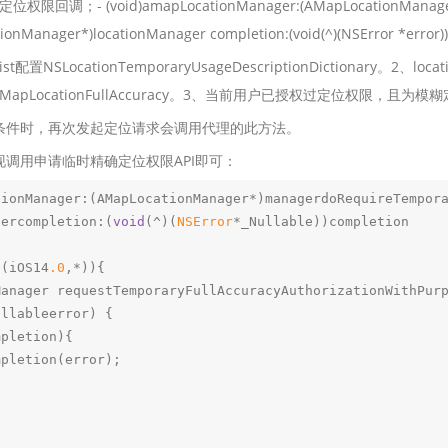
调；- (void)amapLocationManager:(AMapLocationManager *)
ionManager*)locationManager completion:(void(^)(NSError *error)
st配置NSLocationTemporaryUsageDescriptionDictionary。2、loca
cy/AMapLocationFullAccuracy。3、当前用户已授权过定位权限，且为
条件时，再次发起定位请求会调用代理的此方法。
现调用申请临时精确定位权限API即可：
tionManager:(AMapLocationManager*)managerdoRequireTempor
gercompletion:(
void
(^)(
NSError
*_Nullable))completion

e(iOS14
.0
,*)){

Manager requestTemporaryFullAccuracyAuthorizationWithPur
llableerror) {

pletion){
