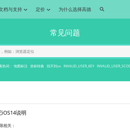
文档与支持
定价
为什么选择高德
网格化营销
三农场景可视化
API
品升级
路线导航
Android 平台
地图产品
iOS 平台
NEW
NEW
常见问题
提供银行网格化营销场景应用
提供乡村振兴三农场景应用
鸿蒙星河版导航SDK
Android 地图SDK
鸿蒙星河版地图SDK
iOS 地图SDK
NEW
HOT
智慧交通
社交
鸿蒙星河版导航SDK
鸿蒙星河版-轻量地图SDK
JS API
SaaS
优化交通资源配置，赋能智慧交通系统
Android 轻量版地图SDK
社交应用位置服务解决方案
iOS 轻量版地图SDK
id定位问题相关
导航
动态地图
HOT
HOT
出行
Android 定位SDK
运动
iOS 定位SDK
轻松地在APP中加入导航能力
动态地图展示、配置
提供Geolocation定位插件
提供网约车等出行场景解决方案
运动类应用解决方案
索热词：
地图标注
坐标转换
找不到so
INVALID_USER_KEY
INVALID_USER_SCO
ndroid
iOS
API
JS
Android
iOS
HarmonyOS
Android 导航SDK
iOS 导航SDK
换为详细结构化的地址
路线规划
3D地图
HOT
HOT
O2O
智能硬件
提供步行、驾车等规划能力
3D动态地图展示、配置
 API
Android 猎鹰SDK
iOS 猎鹰SDK
4种地图元素可定制
到店、到家等多种O2O业务解决方案
智能硬件LBS解决方案
PI
JS
Android
iOS
猎鹰服务
地铁图
相关问题
上门服务调度
零售铺货
提供专业轨迹管理服务
简单易用的移动端地铁线路图开发接口
提供上门业务调度解决方案
零售快消行业，渠道铺货解决方案
PI
Android
iOS
JS
Android
iOS
货车路径规划
静态地图
配iOS14说明
专业的货车路径规划服务
灵活地将高德地图迁入应用网页
PI
Android
iOS
权限相关：
智能调度引擎
3D地形图