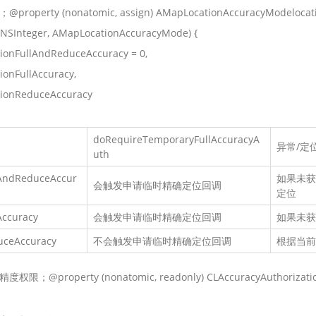
智能外勤调度，提升效益
卫星地形图还原真实地形地貌
erty (nonatomic, assign) AMapLocationAccuracyModelocation
Integer, AMapLocationAccuracyMode) {
物流服务
llAndReduceAccuracy = 0,
提供智慧物流API服务接口
ullAccuracy,
公交信息查询
educeAccuracy
查询公交信息
交通路况查询
doRequireTemporaryFullAccuracyA
查询交通态势情况
异常/定
uth
高级路径规划
AndReduceAccur
如果未获
会触发申请临时精确定位回调
高级路径规划等能力
定位
Accuracy
会触发申请临时精确定位回调
如果未获
uceAccuracy
不会触发申请临时精确定位回调
根据当前
property (nonatomic, readonly) CLAccuracyAuthorization cu