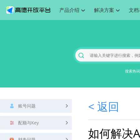
产品介绍
解决方案
文档
空间智能
网
搜索定位
API
产品定价
JS API
产品升
NEW
产品介绍
解决方案
文档与支持
定价
提供LBS领域的Agent解决方案
提供
Web基础服务API
JS API
鸿蒙星河版定位SDK
产品定价
高级能力
鸿蒙星
HOT
高德开放平台产品介绍
提供各行业LBS解决方案
高德开放平台开发文档与
开放平台产品定价
热门推荐
智能手表
智
NEW
鸿蒙星河版定位SDK
鸿蒙星
服务支持
数据可视化JS 
Web高级服务API
提供智能守护与运动出行解决方案
技术服务许可
企业智图Saa
优化
Android定位
Android定位
查看全部文档
产品定价
搜索
导航
HOT
地图组件
查看全部文档
物流服务API
智能眼镜
GeoHUB自定义地图
云图市场
出
NEW
位置、周边、行政区、ID等查询接口
轻松地
浏览器定位
JS API提供Geo
智能眼镜实时导航及智慧出行解决方案
提供
搜索热词
API
JS
Android
iOS
Androi
URI API
猎鹰服务 API
GeoHUB数据中心
逆地理编码
经纬度转换为
定位
路线
HOT
世界地图
O2
NEW
基于LBS的定位服务
提供步
地铁图 JS AP
自定义地图
7大类44种地
到店
面向开发者提供全球范围内LBS服务
API
Android
iOS
API
地理/逆地理编码
猎鹰
认证开发商
商业授权相关
上
< 返回
智能两轮车
NEW
账号问题
位置名称与经纬度之间转换服务
提供专
提供
合规精确的两轮车场景导航
API
JS
Android
iOS
API
地理围栏
货车
手机银行
NEW
配额与Key
虚拟空间围栏服务
专业的
提供手机银行APP地图应用
如何解决A
API
Android
iOS
API
天气查询
智能
财务问题