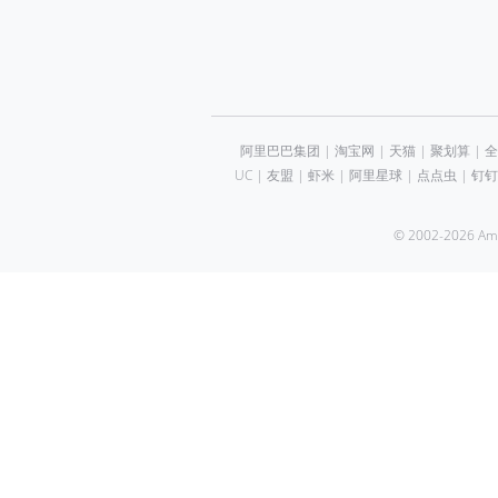
阿里巴巴集团
|
淘宝网
|
天猫
|
聚划算
|
全
UC
|
友盟
|
虾米
|
阿里星球
|
点点虫
|
钉钉
© 2002-2026 