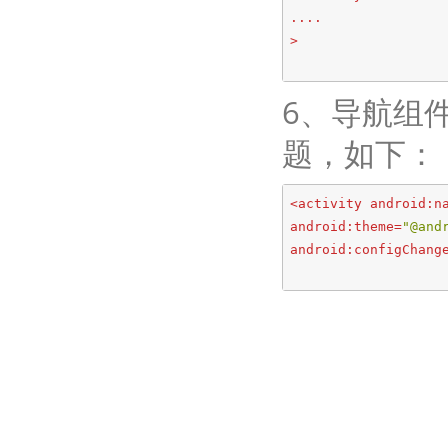
....
>
6、导航组件白
题，如下：
<
activity
android:n
android:theme
=
"@and
android:configChang