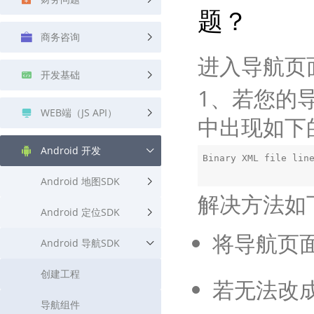
题？
查询目标区域当前/未来天气
智能外
商务咨询
智能硬件定位
物流
通过基站、Wifi获取位置信息
提供智
进入导航页
开发基础
公交
1、若您的导航
查询公
WEB端（JS API）
中出现如下
交通
查询交
Android 开发
Binary XML file lin
高级
Android 地图SDK
高级路
解决方法如
Android 定位SDK
将导航页面改
Android 导航SDK
创建工程
若无法改成
导航组件