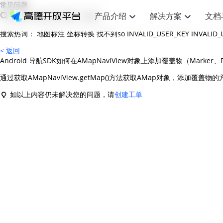
常见问题
产品介绍
解决方案
文档
搜索热词：
地图标注
坐标转换
找不到so
INVALID_USER_KEY
INVALID
空间智能
网
搜索定位
API
产品定价
JS API
产品升
NEW
产品介绍
解决方案
文档与支持
定价
< 返回
提供LBS领域的Agent解决方案
提供
Android 导航SDK如何在AMapNaviView对象上添加覆盖物（Marker、P
Web基础服务API
JS API
鸿蒙星河版定位SDK
产品定价
高级能力
鸿蒙星
HOT
高德开放平台产品介绍
提供各行业LBS解决方案
高德开放平台开发文档与
开放平台产品定价
热门推荐
智能手表
智
NEW
鸿蒙星河版定位SDK
鸿蒙星
通过获取AMapNaviView.getMap()方法获取AMap对象，添加覆盖物
服务支持
数据可视化JS 
Web高级服务API
提供智能守护与运动出行解决方案
技术服务许可
企业智图Saa
优化
Android定位
Android定位
查看全部文档
产品定价
如以上内容仍未解决您的问题，请
创建工单
搜索
导航
HOT
地图组件
查看全部文档
物流服务API
智能眼镜
GeoHUB自定义地图
云图市场
出
NEW
位置、周边、行政区、ID等查询接口
轻松地
浏览器定位
JS API提供Geo
智能眼镜实时导航及智慧出行解决方案
提供
API
JS
Android
iOS
Androi
URI API
猎鹰服务 API
GeoHUB数据中心
逆地理编码
经纬度转换为
定位
路线
HOT
世界地图
O2
NEW
基于LBS的定位服务
提供步
地铁图 JS AP
自定义地图
7大类44种地
到店
面向开发者提供全球范围内LBS服务
API
Android
iOS
API
地理/逆地理编码
猎鹰
认证开发商
商业授权相关
上
智能两轮车
NEW
位置名称与经纬度之间转换服务
提供专
提供
合规精确的两轮车场景导航
API
JS
Android
iOS
API
地理围栏
货车
手机银行
NEW
虚拟空间围栏服务
专业的
提供手机银行APP地图应用
API
Android
iOS
API
天气查询
智能