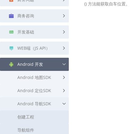
() 方法能获取自车位置。
查询目标区域当前/未来天气
智能外
商务咨询
智能硬件定位
物流
通过基站、Wifi获取位置信息
提供智
开发基础
公交
查询公
WEB端（JS API）
交通
查询交
Android 开发
高级
Android 地图SDK
高级路
Android 定位SDK
Android 导航SDK
创建工程
导航组件