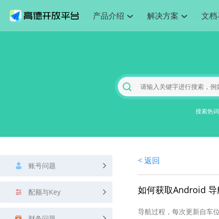
产品介绍
解决方案
文档
空间智能
网
搜索定位
API
产品定价
JS API
产品升
NEW
产品介绍
解决方案
文档与支持
定价
提供LBS领域的Agent解决方案
提供
Web基础服务API
JS API
鸿蒙星河版定位SDK
产品定价
高级能力
鸿蒙星
HOT
高德开放平台产品介绍
提供各行业LBS解决方案
高德开放平台开发文档与
开放平台产品定价
热门推荐
智能手表
智
NEW
鸿蒙星河版定位SDK
鸿蒙星
服务支持
数据可视化JS 
Web高级服务API
提供智能守护与运动出行解决方案
技术服务许可
企业智图Saa
优化
Android定位
Android定位
查看全部文档
产品定价
搜索
导航
HOT
地图组件
查看全部文档
物流服务API
智能眼镜
GeoHUB自定义地图
云图市场
出
NEW
位置、周边、行政区、ID等查询接口
轻松地
浏览器定位
JS API提供Geo
智能眼镜实时导航及智慧出行解决方案
提供
搜索热词
API
JS
Android
iOS
Androi
URI API
猎鹰服务 API
GeoHUB数据中心
逆地理编码
经纬度转换为
定位
路线
HOT
世界地图
O2
NEW
基于LBS的定位服务
提供步
地铁图 JS AP
自定义地图
7大类44种地
到店
面向开发者提供全球范围内LBS服务
API
Android
iOS
API
地理/逆地理编码
猎鹰
认证开发商
商业授权相关
上
< 返回
智能两轮车
NEW
账号问题
位置名称与经纬度之间转换服务
提供专
提供
合规精确的两轮车场景导航
API
JS
Android
iOS
API
地理围栏
货车
如何获取Android
手机银行
NEW
配额与Key
虚拟空间围栏服务
专业的
提供手机银行APP地图应用
API
Android
iOS
API
导航过程，每次更新自车位置都会进到 
天气查询
智能
财务问题