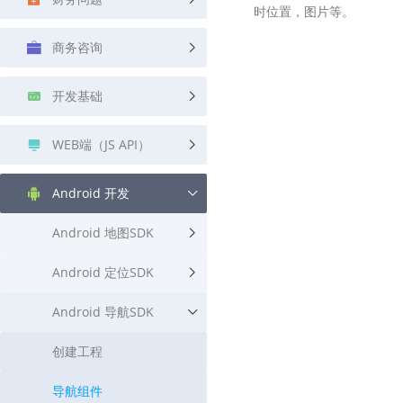
时位置，图片等。
查询目标区域当前/未来天气
智能外
商务咨询
智能硬件定位
物流
通过基站、Wifi获取位置信息
提供智
开发基础
公交
查询公
WEB端（JS API）
交通
查询交
Android 开发
高级
Android 地图SDK
高级路
Android 定位SDK
Android 导航SDK
创建工程
导航组件