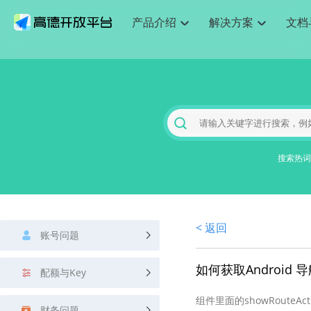
产品介绍
解决方案
文档
空间智能
网
搜索定位
API
产品定价
JS API
产品升
NEW
产品介绍
解决方案
文档与支持
定价
提供LBS领域的Agent解决方案
提供
Web基础服务API
JS API
鸿蒙星河版定位SDK
产品定价
高级能力
鸿蒙星
HOT
高德开放平台产品介绍
提供各行业LBS解决方案
高德开放平台开发文档与
开放平台产品定价
热门推荐
智能手表
智
NEW
鸿蒙星河版定位SDK
鸿蒙星
服务支持
数据可视化JS 
Web高级服务API
提供智能守护与运动出行解决方案
技术服务许可
企业智图Saa
优化
Android定位
Android定位
查看全部文档
产品定价
搜索
导航
HOT
地图组件
查看全部文档
物流服务API
智能眼镜
GeoHUB自定义地图
云图市场
出
NEW
位置、周边、行政区、ID等查询接口
轻松地
浏览器定位
JS API提供Geo
智能眼镜实时导航及智慧出行解决方案
提供
搜索热词
API
JS
Android
iOS
Androi
URI API
猎鹰服务 API
GeoHUB数据中心
逆地理编码
经纬度转换为
定位
路线
HOT
世界地图
O2
NEW
基于LBS的定位服务
提供步
地铁图 JS AP
自定义地图
7大类44种地
到店
面向开发者提供全球范围内LBS服务
API
Android
iOS
API
地理/逆地理编码
猎鹰
认证开发商
商业授权相关
上
< 返回
智能两轮车
NEW
账号问题
位置名称与经纬度之间转换服务
提供专
提供
合规精确的两轮车场景导航
API
JS
Android
iOS
API
地理围栏
货车
如何获取Android
手机银行
NEW
配额与Key
虚拟空间围栏服务
专业的
提供手机银行APP地图应用
API
Android
iOS
API
组件里面的showRouteA
天气查询
智能
财务问题