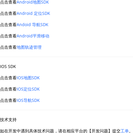
点击查看
Android地图SDK
查询目标区域当前/未来天气
智能外
点击查看
Android 定位SDK
智能硬件定位
物流
通过基站、Wifi获取位置信息
提供智
点击查看
Andoid 导航SDK
点击查看
Android平滑移动
公交
查询公
点击查看
地图轨迹管理
交通
查询交
IOS SDK
高级
点击查看
IOS地图SDK
高级路
点击查看
IOS定位SDK
点击查看
IOS导航SDK
技术支持
如在开发中遇到具体技术问题，请在相应平台的【开发问题】提交
工单
。