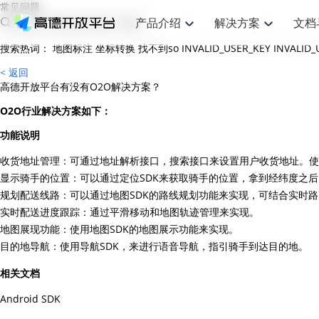
常见问题
产品介绍
解决方案
文档
搜索热词：
地图标注
坐标转换
找不到so
INVALID_USER_KEY
INVALID
空间智能
网
搜索定位
API
产品定价
JS API
产品升
NEW
产品介绍
解决方案
文档与支持
定价
< 返回
提供LBS领域的Agent解决方案
提供
高德开放平台有没有O2O解决方案？
Web基础服务API
JS API
鸿蒙星河版定位SDK
产品定价
高级能力
鸿蒙星
HOT
高德开放平台产品介绍
提供各行业LBS解决方案
高德开放平台开发文档与
开放平台产品定价
热门推荐
智能手表
智
NEW
鸿蒙星河版定位SDK
鸿蒙星
O2O行业解决方案如下：
服务支持
数据可视化JS 
Web高级服务API
提供智能守护与运动出行解决方案
技术服务许可
企业智图Saa
优化
Android定位
Android定位
查看全部文档
产品定价
功能说明
搜索
导航
HOT
地图组件
查看全部文档
物流服务API
智能眼镜
GeoHUB自定义地图
云图市场
出
NEW
位置、周边、行政区、ID等查询接口
轻松地
浏览器定位
JS API提供Geo
收货地址管理：可通过地址解析接口，搜索接口来设置用户收货地址。使
智能眼镜实时导航及智慧出行解决方案
提供
API
JS
Android
iOS
Androi
URI API
猎鹰服务 API
GeoHUB数据中心
逆地理编码
显示骑手的位置：可以通过定位SDK来获取骑手的位置，拿到经纬度之后
经纬度转换为
定位
路线
HOT
世界地图
O2
NEW
规划配送线路：可以通过地图SDK的路线规划功能来实现，可结合实时路
基于LBS的定位服务
提供步
地铁图 JS AP
自定义地图
7大类44种地
到店
面向开发者提供全球范围内LBS服务
API
Android
iOS
API
实时配送进度跟踪：通过平滑移动和地图轨迹管理来实现。
地理/逆地理编码
猎鹰
认证开发商
商业授权相关
地图展现功能：使用地图SDK的地图展示功能来实现。
上
智能两轮车
NEW
位置名称与经纬度之间转换服务
提供专
目的地导航：使用导航SDK，来进行语音导航，指引骑手到达目的地。
提供
合规精确的两轮车场景导航
API
JS
Android
iOS
API
地理围栏
货车
相关文档
手机银行
NEW
虚拟空间围栏服务
专业的
提供手机银行APP地图应用
API
Android
iOS
API
Android SDK
天气查询
智能