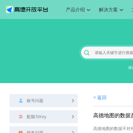
产品介绍
解决方案
空间智能
搜索定位
API
产品定价
JS 
产
NEW
产品介绍
解决方案
文档与支持
定价
提供LBS领域的Agent解决方案
Web基础服务API
JS API
鸿蒙星河版定位SDK
产品定价
高级能力
HOT
高德开放平台产品介绍
提供各行业LBS解决方案
高德开放平台开发文档与
开放平台产品定价
热门推荐
智能手表
NEW
鸿蒙星河版定位SDK
服务支持
数据可视化
Web高级服务API
提供智能守护与运动出行解决方案
技术服务许可
企业智图
Android定位
Andro
查看全部文档
产品定价
搜索
HOT
地图组件
查看全部文档
物流服务API
智能眼镜
GeoHUB自定义地图
云图市场
NEW
位置、周边、行政区、ID等查询接口
浏览器定位
JS API
智能眼镜实时导航及智慧出行解决方案
搜
API
JS
Android
iOS
A
URI API
猎鹰服务 API
GeoHUB数据中心
逆地理编码
经纬度转
定位
HOT
世界地图
NEW
基于LBS的定位服务
地铁图 JS
自定义地图
7大类4
面向开发者提供全球范围内LBS服务
API
Android
iOS
A
地理/逆地理编码
认证开发商
商业授权
< 返回
智能两轮车
NEW
账号问题
位置名称与经纬度之间转换服务
合规精确的两轮车场景导航
API
JS
Android
iOS
A
地理围栏
高德地图的数据
手机银行
NEW
配额与Key
虚拟空间围栏服务
提供手机银行APP地图应用
API
Android
iOS
A
高德地图的数据不对
天气查询
财务问题