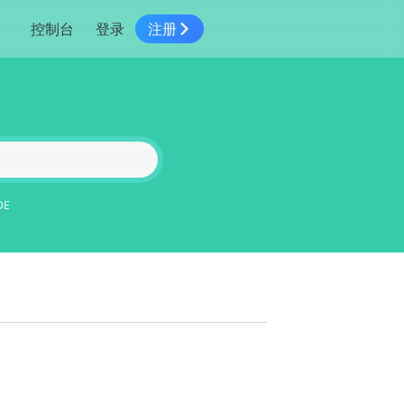
控制台
登录
注册
智慧物流
高级地图工具
鸿蒙星河版平台
高德地图小程序
大模型开发工具
服务
针对物流行业提供解决方案
世界地图
鸿蒙星河版地图SDK
地图小程序
SKILL专区
常见问题
NEW
HOT
NEW
电商
电商物流行业解决方案
自定义地图
鸿蒙星河版定位SDK
客户管理
MCP Server
创建工单
NEW
HOT
高德开放平台 CLI
地址服务
地图数据可视化 (LOCA)
鸿蒙星河版导航SDK
员工管理
示例中心
NEW
NEW
综合地址服务，满足客户全景化需求
DE
地图数据中心 (GeoHUB)
送货提效
合规中心
企业智图
坐标拾取器
地图小程序API
技术服务
一张图轻松管理企业数据
高德地图URI Web
空间智能开放平台
智能派单
一站式精准智能派单解决方案
高德地图URI APP
空间智能开放平台
NEW
用真实空间信息解答业务问题
三维模型转换
微信小程序插件