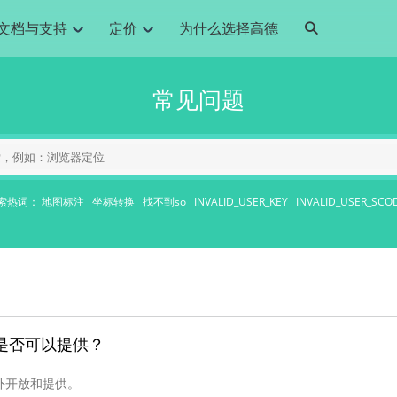
文档与支持
定价
为什么选择高德
网格化营销
三农场景可视化
API
品升级
路线导航
Android 平台
地图产品
iOS 平台
NEW
NEW
常见问题
提供银行网格化营销场景应用
提供乡村振兴三农场景应用
鸿蒙星河版导航SDK
Android 地图SDK
鸿蒙星河版地图SDK
iOS 地图SDK
NEW
HOT
智慧交通
社交
鸿蒙星河版导航SDK
鸿蒙星河版-轻量地图SDK
JS API
SaaS
优化交通资源配置，赋能智慧交通系统
Android 轻量版地图SDK
社交应用位置服务解决方案
iOS 轻量版地图SDK
id定位问题相关
导航
动态地图
HOT
HOT
出行
Android 定位SDK
运动
iOS 定位SDK
轻松地在APP中加入导航能力
动态地图展示、配置
提供Geolocation定位插件
提供网约车等出行场景解决方案
运动类应用解决方案
索热词：
地图标注
坐标转换
找不到so
INVALID_USER_KEY
INVALID_USER_SCO
ndroid
iOS
API
JS
Android
iOS
HarmonyOS
Android 导航SDK
iOS 导航SDK
换为详细结构化的地址
路线规划
3D地图
HOT
HOT
O2O
智能硬件
提供步行、驾车等规划能力
3D动态地图展示、配置
 API
Android 猎鹰SDK
iOS 猎鹰SDK
4种地图元素可定制
到店、到家等多种O2O业务解决方案
智能硬件LBS解决方案
PI
JS
Android
iOS
猎鹰服务
地铁图
相关问题
上门服务调度
零售铺货
提供专业轨迹管理服务
简单易用的移动端地铁线路图开发接口
提供上门业务调度解决方案
零售快消行业，渠道铺货解决方案
PI
Android
iOS
JS
Android
iOS
货车路径规划
静态地图
是否可以提供？
专业的货车路径规划服务
灵活地将高德地图迁入应用网页
PI
Android
iOS
外开放和提供。
智能调度引擎
3D地形图