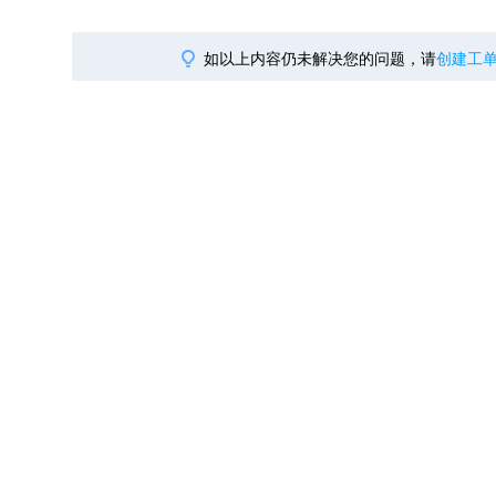
智能外勤调度，提升效益
卫星地形图还原真实地形地貌
如以上内容仍未解决您的问题，请
创建工
物流服务
提供智慧物流API服务接口
公交信息查询
查询公交信息
交通路况查询
查询交通态势情况
高级路径规划
高级路径规划等能力