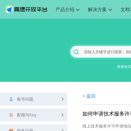
产品介绍
解决方案
文档
空间智能
网
搜索定位
API
产品定价
JS API
产品升
NEW
产品介绍
解决方案
文档与支持
定价
提供LBS领域的Agent解决方案
提供
Web基础服务API
JS API
鸿蒙星河版定位SDK
产品定价
高级能力
鸿蒙星
HOT
高德开放平台产品介绍
提供各行业LBS解决方案
高德开放平台开发文档与
开放平台产品定价
热门推荐
智能手表
智
NEW
鸿蒙星河版定位SDK
鸿蒙星
服务支持
数据可视化JS 
Web高级服务API
提供智能守护与运动出行解决方案
技术服务许可
企业智图Saa
优化
Android定位
Android定位
查看全部文档
产品定价
搜索
导航
HOT
地图组件
查看全部文档
物流服务API
智能眼镜
GeoHUB自定义地图
云图市场
出
NEW
位置、周边、行政区、ID等查询接口
轻松地
浏览器定位
JS API提供Geo
智能眼镜实时导航及智慧出行解决方案
提供
搜索热词
API
JS
Android
iOS
Androi
URI API
猎鹰服务 API
GeoHUB数据中心
逆地理编码
经纬度转换为
定位
路线
HOT
世界地图
O2
NEW
基于LBS的定位服务
提供步
地铁图 JS AP
自定义地图
7大类44种地
到店
面向开发者提供全球范围内LBS服务
API
Android
iOS
API
地理/逆地理编码
猎鹰
认证开发商
商业授权相关
上
< 返回
智能两轮车
NEW
账号问题
位置名称与经纬度之间转换服务
提供专
提供
合规精确的两轮车场景导航
API
JS
Android
iOS
API
地理围栏
货车
如何申请技术服务许
手机银行
NEW
配额与Key
虚拟空间围栏服务
专业的
提供手机银行APP地图应用
API
Android
iOS
API
线上技术服务许可申请地
天气查询
智能
财务问题