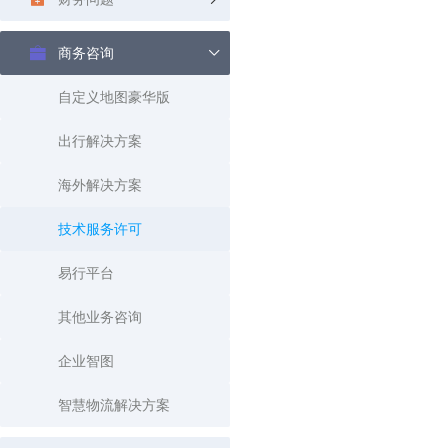
查询目标区域当前/未来天气
智能外
商务咨询
智能硬件定位
物流
通过基站、Wifi获取位置信息
提供智
自定义地图豪华版
公交
出行解决方案
查询公
交通
海外解决方案
查询交
技术服务许可
高级
高级路
易行平台
其他业务咨询
企业智图
智慧物流解决方案