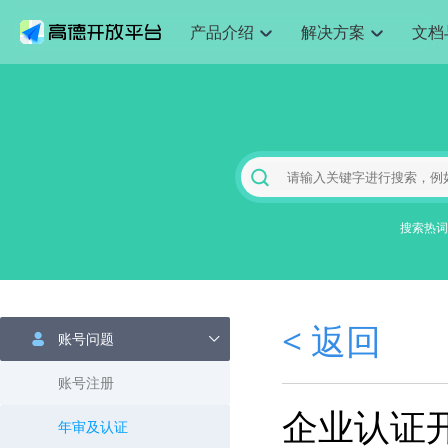
产品介绍
解决方案
文档
空间智能
网
搜索定位
API
产品定价
JS API
产品升
NEW
产品介绍
解决方案
文档与支持
定价
提供LBS领域的Agent解决方案
提供
Web基础服务API
JS API
鸿蒙星河版定位SDK
产品定价
高级能力
鸿蒙星
HOT
高德开放平台产品介绍
提供各行业LBS解决方案
高德开放平台开发文档与
开放平台产品定价
热门推荐
智能手表
智
NEW
鸿蒙星河版定位SDK
鸿蒙星
服务支持
数据可视化JS 
Web高级服务API
提供智能守护与运动出行解决方案
技术服务许可
企业智图Saa
优化
Android定位
Android定位
查看全部文档
产品定价
搜索
导航
HOT
地图组件
查看全部文档
物流服务API
智能眼镜
GeoHUB自定义地图
云图市场
出
NEW
位置、周边、行政区、ID等查询接口
轻松地
浏览器定位
JS API提供Geo
智能眼镜实时导航及智慧出行解决方案
提供
搜索热词
API
JS
Android
iOS
Androi
URI API
猎鹰服务 API
GeoHUB数据中心
逆地理编码
经纬度转换为
定位
路线
HOT
世界地图
O2
NEW
基于LBS的定位服务
提供步
地铁图 JS AP
自定义地图
7大类44种地
到店
面向开发者提供全球范围内LBS服务
API
Android
iOS
API
地理/逆地理编码
猎鹰
认证开发商
商业授权相关
上
< 返回
智能两轮车
NEW
账号问题
位置名称与经纬度之间转换服务
提供专
提供
合规精确的两轮车场景导航
API
JS
Android
iOS
API
地理围栏
货车
账号注册
手机银行
NEW
虚拟空间围栏服务
专业的
提供手机银行APP地图应用
企业认证
API
Android
iOS
API
年审及认证
天气查询
智能