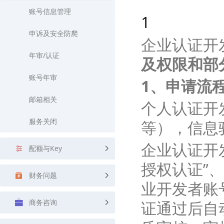
查询目标区域当前/未来天气
智能外
账号信息管理
1
智能硬件定位
物流
申诉及安全防爬
企业认证开
通过基站、Wifi获取位置信息
提供智
年审/认证
及权限和部
公交
查询公
账号年审
1、申请流
交通
邮箱相关
个人认证开
查询交
服务关闭
等），信
高级
高级路
企业认证开
配额与Key
授权认证
”
财务问题
业开发者账
商务咨询
证通过后自