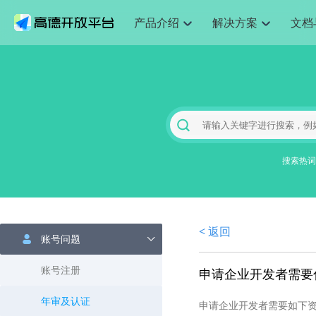
产品介绍
解决方案
文档
空间智能
网
搜索定位
API
产品定价
JS API
产品升
NEW
产品介绍
解决方案
文档与支持
定价
提供LBS领域的Agent解决方案
提供
Web基础服务API
JS API
鸿蒙星河版定位SDK
产品定价
高级能力
鸿蒙星
HOT
高德开放平台产品介绍
提供各行业LBS解决方案
高德开放平台开发文档与
开放平台产品定价
热门推荐
智能手表
智
NEW
鸿蒙星河版定位SDK
鸿蒙星
服务支持
数据可视化JS 
Web高级服务API
提供智能守护与运动出行解决方案
技术服务许可
企业智图Saa
优化
Android定位
Android定位
查看全部文档
产品定价
搜索
导航
HOT
地图组件
查看全部文档
物流服务API
智能眼镜
GeoHUB自定义地图
云图市场
出
NEW
位置、周边、行政区、ID等查询接口
轻松地
浏览器定位
JS API提供Geo
智能眼镜实时导航及智慧出行解决方案
提供
搜索热词
API
JS
Android
iOS
Androi
URI API
猎鹰服务 API
GeoHUB数据中心
逆地理编码
经纬度转换为
定位
路线
HOT
世界地图
O2
NEW
基于LBS的定位服务
提供步
地铁图 JS AP
自定义地图
7大类44种地
到店
面向开发者提供全球范围内LBS服务
API
Android
iOS
API
地理/逆地理编码
猎鹰
认证开发商
商业授权相关
上
< 返回
智能两轮车
NEW
账号问题
位置名称与经纬度之间转换服务
提供专
提供
合规精确的两轮车场景导航
API
JS
Android
iOS
API
地理围栏
货车
账号注册
申请企业开发者需要
手机银行
NEW
虚拟空间围栏服务
专业的
提供手机银行APP地图应用
API
Android
iOS
API
年审及认证
申请企业开发者需要如下
天气查询
智能