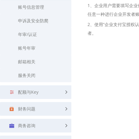
查询目标区域当前/未来天气
智能外
1、企业用户需要填写企业
账号信息管理
任意一种进行企业开发者
智能硬件定位
物流
申诉及安全防爬
2、使用“企业支付宝授权
通过基站、Wifi获取位置信息
提供智
者。
年审/认证
公交
查询公
账号年审
交通
邮箱相关
查询交
服务关闭
高级
高级路
配额与Key
财务问题
商务咨询