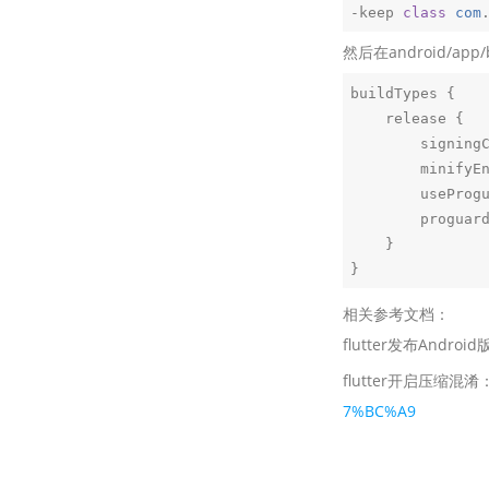
-keep 
class
com
然后在android/app
buildTypes {

    release {

        si
        mini
        usePr
        prog
    }

相关参考文档：
flutter发布Androi
flutter开启压缩混淆
7%BC%A9