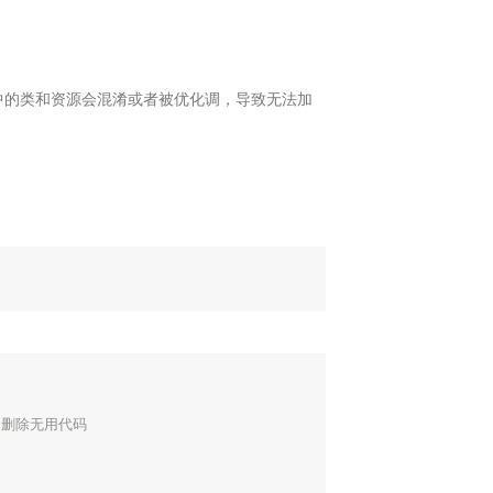
地图Flutter插件
地图名片
gin中的类和资源会混淆或者被优化调，导致无法加
/删除无用代码