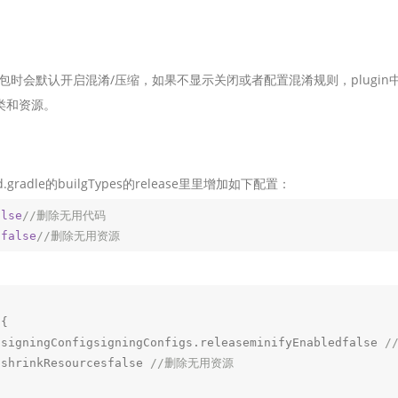
智能外勤调度，提升效益
卫星地形图还原真实地形地貌
物流服务
提供智慧物流API服务接口
elease包时会默认开启混淆/压缩，如果不显示关闭或者配置混淆规则，plu
关类和资源。
公交信息查询
查询公交信息
交通路况查询
查询交通态势情况
ild.gradle的builgTypes的release里里增加如下配置：
alse
//删除无用代码
高级路径规划
 
false
//删除无用资源
高级路径规划等能力
                signingConfigsigningConfigs.releaseminifyEnabledfalse 
/
                shrinkResourcesfalse 
//删除无用资源