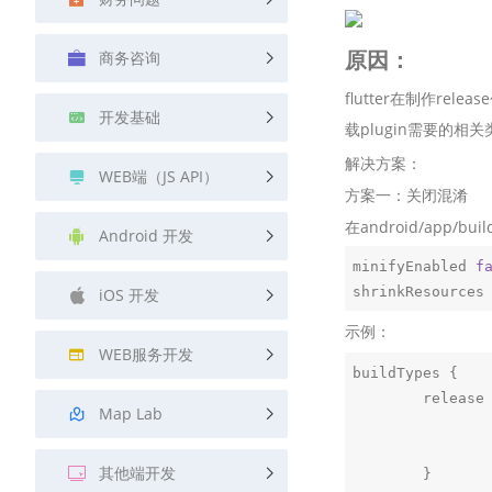
查询目标区域当前/未来天气
原因：
商务咨询
智能硬件定位
通过基站、Wifi获取位置信息
flutter在制作r
开发基础
载plugin需要的相
解决方案：
WEB端（JS API）
方案一：关闭混淆
在android/app/bu
Android 开发
minifyEnabled 
f
shrinkResources
iOS 开发
示例：
WEB服务开发
buildTypes {

        release {

Map Lab
其他端开发
        }
