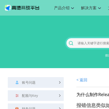
产品介绍
解决方案
空间智能
搜索定位
API
产品定价
JS 
产
NEW
产品介绍
解决方案
文档与支持
定价
提供LBS领域的Agent解决方案
Web基础服务API
JS API
鸿蒙星河版定位SDK
产品定价
高级能力
HOT
高德开放平台产品介绍
提供各行业LBS解决方案
高德开放平台开发文档与
开放平台产品定价
热门推荐
智能手表
NEW
鸿蒙星河版定位SDK
服务支持
数据可视化
Web高级服务API
提供智能守护与运动出行解决方案
技术服务许可
企业智图
Android定位
Andro
查看全部文档
产品定价
搜索
HOT
地图组件
查看全部文档
物流服务API
智能眼镜
GeoHUB自定义地图
云图市场
NEW
位置、周边、行政区、ID等查询接口
浏览器定位
JS API
智能眼镜实时导航及智慧出行解决方案
搜
API
JS
Android
iOS
A
URI API
猎鹰服务 API
GeoHUB数据中心
逆地理编码
经纬度转
定位
HOT
世界地图
NEW
基于LBS的定位服务
地铁图 JS
自定义地图
7大类4
面向开发者提供全球范围内LBS服务
API
Android
iOS
A
地理/逆地理编码
认证开发商
商业授权
< 返回
智能两轮车
NEW
账号问题
位置名称与经纬度之间转换服务
合规精确的两轮车场景导航
API
JS
Android
iOS
A
地理围栏
为什么制作Rel
手机银行
NEW
配额与Key
虚拟空间围栏服务
提供手机银行APP地图应用
API
Android
iOS
A
报错信息类似
天气查询
财务问题