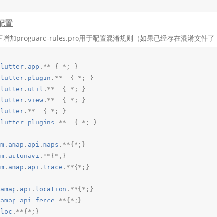
配置
p目录下增加proguard-rules.pro用于配置混淆规则（如果已经存在混


flutter
.
app
.** 
{ *; }

flutter
.
plugin
.**  
{ *; }

flutter
.
util
.**  
{ *; }

flutter
.
view
.**  
{ *; }

flutter
.**  
{ *; }

flutter
.
plugins
.**  
{ *; }

om
.
amap
.
api
.
maps
.**
{*;}

om
.
autonavi
.**
{*;}

om
.
amap
.
api
.
trace
.**
{*;}

.
amap
.
api
.
location
.**
{*;}

.
amap
.
api
.
fence
.**
{*;}

.
loc
.**
{*;}
