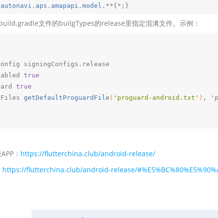
.
autonavi
.
aps
.
amapapi
.
model
.**
/build.gradle文件的builgTypes的release里指定混淆文件。示例：
gningConfig signingConfigs.
release

fyEnabled 
true
oguard 
true
uardFiles 
getDefaultProguardFile
(
'proguard-android.txt'
)
, 'p
d版APP：
https://flutterchina.club/android-release/
：
https://flutterchina.club/android-release/#%E5%BC%80%E