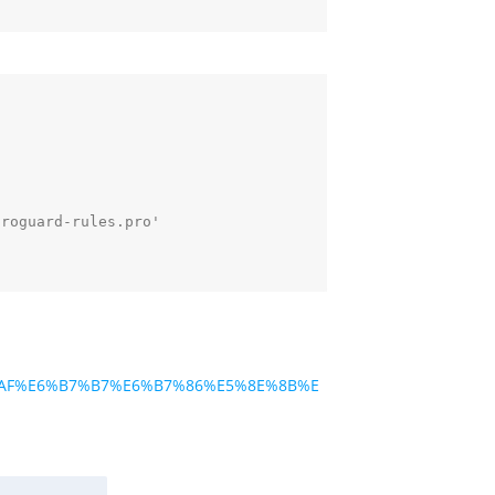
roguard-rules.pro'        

5%90%AF%E6%B7%B7%E6%B7%86%E5%8E%8B%E