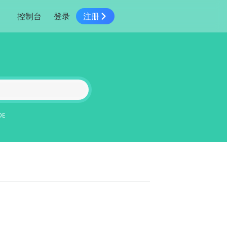
控制台
登录
注册
智慧物流
高级地图工具
鸿蒙星河版平台
高德地图小程序
大模型开发工具
服务
针对物流行业提供解决方案
世界地图
鸿蒙星河版地图SDK
地图小程序
SKILL专区
常见问题
NEW
HOT
NEW
电商
电商物流行业解决方案
自定义地图
鸿蒙星河版定位SDK
客户管理
MCP Server
创建工单
NEW
HOT
高德开放平台 CLI
地址服务
地图数据可视化 (LOCA)
鸿蒙星河版导航SDK
员工管理
示例中心
NEW
NEW
综合地址服务，满足客户全景化需求
DE
地图数据中心 (GeoHUB)
送货提效
合规中心
企业智图
坐标拾取器
地图小程序API
技术服务
一张图轻松管理企业数据
高德地图URI Web
空间智能开放平台
智能派单
一站式精准智能派单解决方案
高德地图URI APP
空间智能开放平台
NEW
用真实空间信息解答业务问题
三维模型转换
微信小程序插件