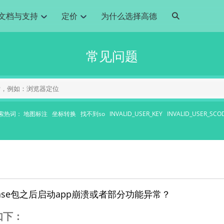
文档与支持
定价
为什么选择高德
网格化营销
三农场景可视化
API
品升级
路线导航
Android 平台
地图产品
iOS 平台
NEW
NEW
常见问题
提供银行网格化营销场景应用
提供乡村振兴三农场景应用
鸿蒙星河版导航SDK
Android 地图SDK
鸿蒙星河版地图SDK
iOS 地图SDK
NEW
HOT
智慧交通
社交
鸿蒙星河版导航SDK
鸿蒙星河版-轻量地图SDK
JS API
SaaS
优化交通资源配置，赋能智慧交通系统
Android 轻量版地图SDK
社交应用位置服务解决方案
iOS 轻量版地图SDK
id定位问题相关
导航
动态地图
HOT
HOT
出行
Android 定位SDK
运动
iOS 定位SDK
轻松地在APP中加入导航能力
动态地图展示、配置
提供Geolocation定位插件
提供网约车等出行场景解决方案
运动类应用解决方案
索热词：
地图标注
坐标转换
找不到so
INVALID_USER_KEY
INVALID_USER_SCO
ndroid
iOS
API
JS
Android
iOS
HarmonyOS
Android 导航SDK
iOS 导航SDK
换为详细结构化的地址
路线规划
3D地图
HOT
HOT
O2O
智能硬件
提供步行、驾车等规划能力
3D动态地图展示、配置
 API
Android 猎鹰SDK
iOS 猎鹰SDK
4种地图元素可定制
到店、到家等多种O2O业务解决方案
智能硬件LBS解决方案
PI
JS
Android
iOS
猎鹰服务
地铁图
相关问题
上门服务调度
零售铺货
提供专业轨迹管理服务
简单易用的移动端地铁线路图开发接口
提供上门业务调度解决方案
零售快消行业，渠道铺货解决方案
PI
Android
iOS
JS
Android
iOS
货车路径规划
静态地图
ease包之后启动app崩溃或者部分功能异常？
专业的货车路径规划服务
灵活地将高德地图迁入应用网页
PI
Android
iOS
如下：
智能调度引擎
3D地形图