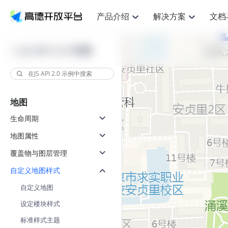
产品介绍
解决方案
文档
空间智能
网
NEW
搜索定位
API
产品定价
JS API
产品升
产品介绍
解决方案
文档与支持
定价
JS API 2.0 示例
提供LBS领域的Agent解决方案
提供
鸿蒙星河版定位SDK
Web基础服务API
产品定价
JS API
高级能力
鸿蒙星
HOT
高德开放平台产品介绍
提供各行业LBS解决方案
高德开放平台开发文档与
开放平台产品定价
热门推荐
智能手表
智
NEW
鸿蒙星河版定位SDK
鸿蒙星
服务支持
提供智能守护与运动出行解决方案
优化
Web高级服务API
技术服务许可
数据可视化JS 
企业智图Saa
Android定位
Android定位
查看全部文档
产品定价
地图
搜索
导航
HOT
查看全部文档
智能眼镜
出
浏览器定位
NEW
JS API提供Geo
物流服务API
GeoHUB自定义地图
地图组件
云图市场
位置、周边、行政区、ID等查询接口
轻松地
生命周期
智能眼镜实时导航及智慧出行解决方案
提供
API
JS
Android
iOS
Androi
逆地理编码
经纬度转换为详
猎鹰服务 API
GeoHUB数据中心
URI API
定位
路线
地图属性
HOT
世界地图
O2
NEW
自定义地图
7大类44种地图
基于LBS的定位服务
提供步
面向开发者提供全球范围内LBS服务
到店
地铁图 JS AP
覆盖物与图层管理
API
Android
iOS
API
认证开发商
商业授权相关问
地理/逆地理编码
猎鹰
自定义地图样式
智能两轮车
上
NEW
位置名称与经纬度之间转换服务
提供专
合规精确的两轮车场景导航
提供
自定义地图
API
JS
Android
iOS
API
地理围栏
货车
设定楼块样式
手机银行
NEW
虚拟空间围栏服务
专业的
提供手机银行APP地图应用
标准样式主题
API
Android
iOS
API