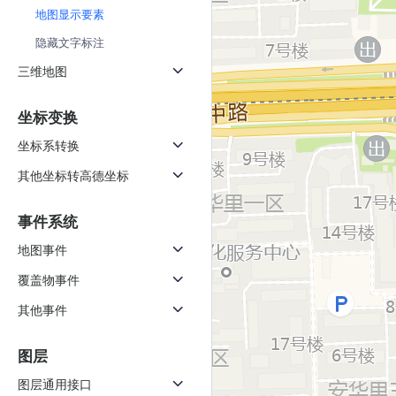
天气查询
智能
地图显示要素
查询目标区域当前/未来天气
智能外
隐藏文字标注
智能硬件定位
物流
三维地图
通过基站、Wifi获取位置信息
提供智
坐标变换
公交
坐标系转换
查询公
其他坐标转高德坐标
交通
查询交
事件系统
高级
地图事件
高级路
覆盖物事件
其他事件
图层
图层通用接口