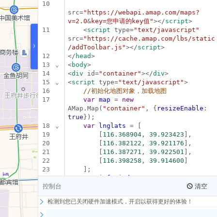
10
微信小程序插件
src=
"https://webapi.amap.com/maps?
v=2.0
&
key=您申请的key值"
></
script
>
地图Flutter插件
11
    <
script
 type=
"text/javascript"
src=
"https://cache.amap.com/lbs/static
›
地图名片
/addToolbar.js"
></
script
>
12
</
head
>
13
⌄
<
body
>
14
<
div
 id=
"container"
></
div
>
15
⌄
<
script
 type=
"text/javascript"
>
16
//初始化地图对象，加载地图
17
var
map
 = 
new
AMap.Map(
"container"
, {
resizeEnable
: 
true
});
18
⌄
var
lnglats
 = [
19
        [
116.368904
, 
39.923423
],
20
        [
116.382122
, 
39.921176
],
21
        [
116.387271
, 
39.922501
],
22
        [
116.398258
, 
39.914600
]
23
    ];
24
var
infoWindow
 = 
new
控制台
清空
AMap.InfoWindow({
offset
: 
new
AMap.Pixel(
0
, -
30
)});
检测到您已关闭硬件加速模式，开启以获得更好的体验！
25
⌄
for
 (
var
i
 = 
0
, 
marker
; i < 
lnglats.length; i++) {