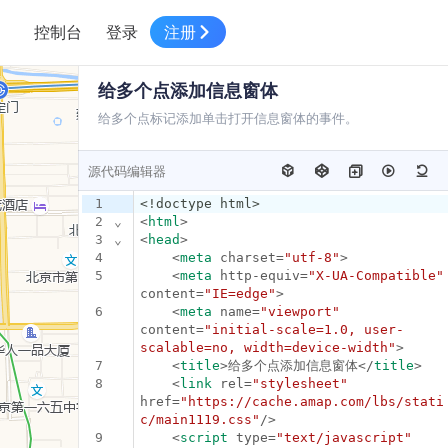
控制台
登录
注册
智慧物流
给多个点添加信息窗体
高级地图工具
鸿蒙星河版平台
高德地图小程序
大模型开发工具
服务
针对物流行业提供解决方案
给多个点标记添加单击打开信息窗体的事件。
世界地图
鸿蒙星河版地图SDK
地图小程序
SKILL专区
常见问题
NEW
HOT
NEW
电商
电商物流行业解决方案
源代码编辑器
自定义地图
鸿蒙星河版定位SDK
客户管理
MCP Server
创建工单
HOT
NEW
1
<!doctype html>
地址服务
地图数据可视化 (LOCA)
鸿蒙星河版导航SDK
员工管理
高德开放平台 CLI
示例中心
NEW
NEW
2
⌄
<
html
>
综合地址服务，满足客户全景化需求
3
⌄
<
head
>
地图数据中心 (GeoHUB)
送货提效
合规中心
4
    <
meta
 charset=
"utf-8"
>
企业智图
5
    <
meta
 http-equiv=
"X-UA-Compatible"
content=
"IE=edge"
>
一张图轻松管理企业数据
坐标拾取器
地图小程序API
技术服务
6
    <
meta
 name=
"viewport"
content=
"initial-scale=1.0, user-
智能派单
高德地图URI Web
空间智能开放平台
scalable=no, width=device-width"
>
一站式精准智能派单解决方案
7
    <
title
>给多个点添加信息窗体</
title
>
高德地图URI APP
8
    <
link
 rel=
"stylesheet"
空间智能开放平台
NEW
href=
"https://cache.amap.com/lbs/stati
用真实空间信息解答业务问题
c/main1119.css"
/>
三维模型转换
9
    <
script
 type=
"text/javascript"