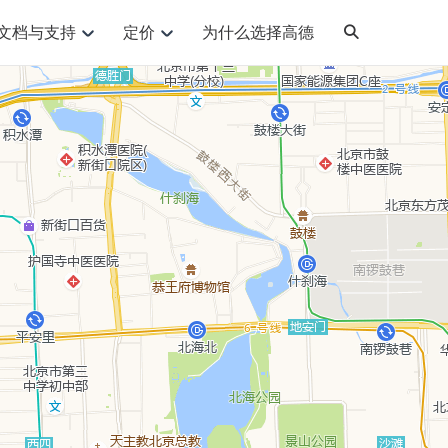
文档与支持
定价
为什么选择高德
网格化营销
三农场景可视化
NEW
NEW
API
品升级
路线导航
Android 平台
地图产品
iOS 平台
提供银行网格化营销场景应用
提供乡村振兴三农场景应用
鸿蒙星河版导航SDK
Android 地图SDK
鸿蒙星河版地图SDK
iOS 地图SDK
NEW
HOT
智慧交通
社交
鸿蒙星河版导航SDK
鸿蒙星河版-轻量地图SDK
优化交通资源配置，赋能智慧交通系统
社交应用位置服务解决方案
JS API
SaaS
Android 轻量版地图SDK
iOS 轻量版地图SDK
d定位问题相关
导航
动态地图
HOT
HOT
出行
运动
供Geolocation定位插件
Android 定位SDK
iOS 定位SDK
轻松地在APP中加入导航能力
动态地图展示、配置
提供网约车等出行场景解决方案
运动类应用解决方案
ndroid
iOS
API
JS
Android
iOS
HarmonyOS
换为详细结构化的地址
Android 导航SDK
iOS 导航SDK
路线规划
3D地图
HOT
HOT
O2O
智能硬件
种地图元素可定制
提供步行、驾车等规划能力
3D动态地图展示、配置
到店、到家等多种O2O业务解决方案
智能硬件LBS解决方案
 API
Android 猎鹰SDK
iOS 猎鹰SDK
PI
JS
Android
iOS
相关问题
猎鹰服务
地铁图
上门服务调度
零售铺货
提供专业轨迹管理服务
简单易用的移动端地铁线路图开发接口
提供上门业务调度解决方案
零售快消行业，渠道铺货解决方案
PI
Android
iOS
JS
Android
iOS
货车路径规划
静态地图
专业的货车路径规划服务
灵活地将高德地图迁入应用网页
PI
Android
iOS