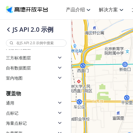
覆盖物事件
产品介绍
解决方案
其他事件
空间智能
NEW
搜索定位
API
产品定价
JS 
产
图层
产品介绍
解决方案
文档与支持
定价
JS API 2.0 示例
提供LBS领域的Agent解决方案
图层通用接口
鸿蒙星河版定位SDK
Web基础服务API
产品定价
JS API
高级能力
HOT
高德开放平台产品介绍
提供各行业LBS解决方案
高德开放平台开发文档与
开放平台产品定价
热门推荐
智能手表
NEW
鸿蒙星河版定位SDK
高德官方图层
服务支持
提供智能守护与运动出行解决方案
Web高级服务API
技术服务许可
数据可视化
企业智图
Android定位
Androi
查看全部文档
产品定价
三方标准图层
搜索
HOT
查看全部文档
智能眼镜
浏览器定位
NEW
JS API提
物流服务API
GeoHUB自定义地图
地图组件
云图市场
位置、周边、行政区、ID等查询接口
自有数据图层
智能眼镜实时导航及智慧出行解决方案
API
JS
Android
iOS
A
逆地理编码
经纬度转
猎鹰服务 API
GeoHUB数据中心
URI API
室内地图
定位
HOT
世界地图
NEW
自定义地图
7大类44
基于LBS的定位服务
面向开发者提供全球范围内LBS服务
地铁图 JS
API
Android
iOS
A
覆盖物
认证开发商
商业授权
地理/逆地理编码
智能两轮车
NEW
通用
位置名称与经纬度之间转换服务
合规精确的两轮车场景导航
API
JS
Android
iOS
A
点标记
地理围栏
手机银行
NEW
海量点标记
虚拟空间围栏服务
提供手机银行APP地图应用
API
Android
iOS
A