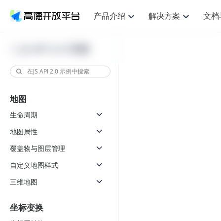
产品介绍
解决方案
文档
空间智能
网
NEW
搜索定位
API
产品定价
JS API
产品升
产品介绍
解决方案
文档与支持
定价
JS API 2.0 示例
提供LBS领域的Agent解决方案
提供
鸿蒙星河版定位SDK
Web基础服务API
产品定价
JS API
高级能力
鸿蒙星
HOT
高德开放平台产品介绍
提供各行业LBS解决方案
高德开放平台开发文档与
开放平台产品定价
热门推荐
智能手表
智
NEW
鸿蒙星河版定位SDK
鸿蒙星
服务支持
提供智能守护与运动出行解决方案
优化
Web高级服务API
技术服务许可
数据可视化JS 
企业智图Saa
Android定位
Android定位
查看全部文档
产品定价
地图
搜索
导航
HOT
查看全部文档
智能眼镜
出
浏览器定位
NEW
JS API提供Geo
物流服务API
GeoHUB自定义地图
地图组件
云图市场
位置、周边、行政区、ID等查询接口
轻松地
生命周期
智能眼镜实时导航及智慧出行解决方案
提供
API
JS
Android
iOS
Androi
逆地理编码
经纬度转换为详
猎鹰服务 API
GeoHUB数据中心
URI API
定位
路线
地图属性
HOT
世界地图
O2
NEW
自定义地图
7大类44种地图
基于LBS的定位服务
提供步
面向开发者提供全球范围内LBS服务
到店
地铁图 JS AP
覆盖物与图层管理
API
Android
iOS
API
认证开发商
商业授权相关问
地理/逆地理编码
猎鹰
自定义地图样式
智能两轮车
上
NEW
位置名称与经纬度之间转换服务
提供专
合规精确的两轮车场景导航
提供
三维地图
API
JS
Android
iOS
API
地理围栏
货车
手机银行
NEW
虚拟空间围栏服务
专业的
坐标变换
提供手机银行APP地图应用
API
Android
iOS
API