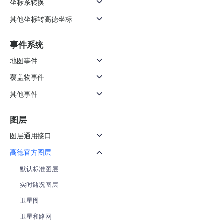
坐标系转换
天气查询
智能
查询目标区域当前/未来天气
智能外
其他坐标转高德坐标
智能硬件定位
物流
事件系统
通过基站、Wifi获取位置信息
提供智
地图事件
公交
覆盖物事件
查询公
其他事件
交通
查询交
图层
高级
图层通用接口
高级路
高德官方图层
默认标准图层
实时路况图层
卫星图
卫星和路网