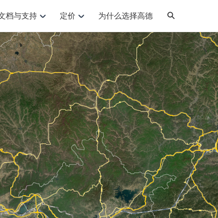
文档与支持
定价
为什么选择高德
网格化营销
三农场景可视化
NEW
NEW
API
品升级
路线导航
Android 平台
地图产品
iOS 平台
提供银行网格化营销场景应用
提供乡村振兴三农场景应用
鸿蒙星河版导航SDK
Android 地图SDK
鸿蒙星河版地图SDK
iOS 地图SDK
NEW
HOT
智慧交通
社交
鸿蒙星河版导航SDK
鸿蒙星河版-轻量地图SDK
优化交通资源配置，赋能智慧交通系统
社交应用位置服务解决方案
JS API
SaaS
Android 轻量版地图SDK
iOS 轻量版地图SDK
d定位问题相关
导航
动态地图
HOT
HOT
出行
运动
供Geolocation定位插件
Android 定位SDK
iOS 定位SDK
轻松地在APP中加入导航能力
动态地图展示、配置
提供网约车等出行场景解决方案
运动类应用解决方案
ndroid
iOS
API
JS
Android
iOS
HarmonyOS
换为详细结构化的地址
Android 导航SDK
iOS 导航SDK
路线规划
3D地图
HOT
HOT
O2O
智能硬件
种地图元素可定制
提供步行、驾车等规划能力
3D动态地图展示、配置
到店、到家等多种O2O业务解决方案
智能硬件LBS解决方案
 API
Android 猎鹰SDK
iOS 猎鹰SDK
PI
JS
Android
iOS
相关问题
猎鹰服务
地铁图
上门服务调度
零售铺货
提供专业轨迹管理服务
简单易用的移动端地铁线路图开发接口
提供上门业务调度解决方案
零售快消行业，渠道铺货解决方案
PI
Android
iOS
JS
Android
iOS
货车路径规划
静态地图
专业的货车路径规划服务
灵活地将高德地图迁入应用网页
PI
Android
iOS