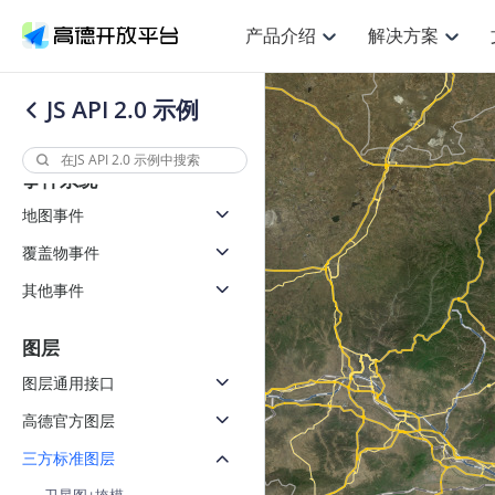
产品介绍
解决方案
坐标变换
坐标系转换
空间智能
NEW
搜索定位
API
产品定价
JS 
产
产品介绍
解决方案
文档与支持
定价
JS API 2.0 示例
提供LBS领域的Agent解决方案
其他坐标转高德坐标
鸿蒙星河版定位SDK
Web基础服务API
产品定价
JS API
高级能力
HOT
高德开放平台产品介绍
提供各行业LBS解决方案
高德开放平台开发文档与
开放平台产品定价
热门推荐
智能手表
NEW
鸿蒙星河版定位SDK
事件系统
服务支持
提供智能守护与运动出行解决方案
Web高级服务API
技术服务许可
数据可视化
企业智图
Android定位
Androi
查看全部文档
产品定价
地图事件
搜索
HOT
查看全部文档
智能眼镜
浏览器定位
NEW
JS API提
物流服务API
GeoHUB自定义地图
地图组件
云图市场
位置、周边、行政区、ID等查询接口
覆盖物事件
智能眼镜实时导航及智慧出行解决方案
API
JS
Android
iOS
A
逆地理编码
经纬度转
猎鹰服务 API
GeoHUB数据中心
URI API
其他事件
定位
HOT
世界地图
NEW
自定义地图
7大类44
基于LBS的定位服务
面向开发者提供全球范围内LBS服务
地铁图 JS
API
Android
iOS
A
图层
认证开发商
商业授权
地理/逆地理编码
智能两轮车
NEW
图层通用接口
位置名称与经纬度之间转换服务
合规精确的两轮车场景导航
API
JS
Android
iOS
A
高德官方图层
地理围栏
手机银行
NEW
三方标准图层
虚拟空间围栏服务
提供手机银行APP地图应用
API
Android
iOS
A