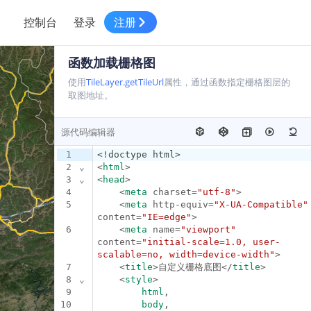
控制台
登录
注册
智慧物流
函数加载栅格图
高级地图工具
鸿蒙星河版平台
高德地图小程序
大模型开发工具
服务
针对物流行业提供解决方案
使用
TileLayer.getTileUrl
属性，通过函数指定栅格图层的
世界地图
鸿蒙星河版地图SDK
地图小程序
SKILL专区
常见问题
取图地址。
NEW
HOT
NEW
电商
电商物流行业解决方案
自定义地图
鸿蒙星河版定位SDK
客户管理
MCP Server
创建工单
HOT
NEW
源代码编辑器
地址服务
地图数据可视化 (LOCA)
鸿蒙星河版导航SDK
员工管理
高德开放平台 CLI
示例中心
NEW
NEW
1
<!doctype html>
综合地址服务，满足客户全景化需求
2
⌄
<
html
>
地图数据中心 (GeoHUB)
送货提效
合规中心
3
⌄
<
head
>
企业智图
4
    <
meta
 charset=
"utf-8"
>
5
    <
meta
 http-equiv=
"X-UA-Compatible"
一张图轻松管理企业数据
坐标拾取器
地图小程序API
技术服务
content=
"IE=edge"
>
6
    <
meta
 name=
"viewport"
智能派单
高德地图URI Web
空间智能开放平台
content=
"initial-scale=1.0, user-
一站式精准智能派单解决方案
scalable=no, width=device-width"
>
高德地图URI APP
7
    <
title
>自定义栅格底图</
title
>
空间智能开放平台
NEW
8
⌄
    <
style
>
用真实空间信息解答业务问题
9
html
,
三维模型转换
10
body
,