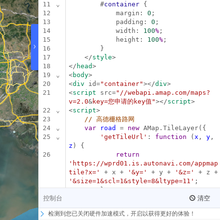
11
⌄
        #
container
 {
微信小程序插件
12
            margin: 
0
;
13
            padding: 
0
;
地图Flutter插件
14
            width: 
100
%
;
15
            height: 
100
%
;
›
地图名片
16
        }
17
    </
style
>
18
</
head
>
19
⌄
<
body
>
20
<
div
 id=
"container"
></
div
>
21
<
script
 src=
"//webapi.amap.com/maps?
v=2.0
&
key=您申请的key值"
></
script
>
22
⌄
<
script
>
23
// 高德栅格路网
24
⌄
var
road
 = 
new
 AMap.TileLayer({
25
⌄
'getTileUrl'
: 
function
 (
x
, 
y
, 
z
) {
26
return
'https://wprd01.is.autonavi.com/appmap
tile?x='
 + x + 
'&y='
 + y + 
'&z='
 + z + 
'&size=1&scl=1&style=8&ltype=11'
;
27
        },
控制台
清空
28
'zooms'
: [
6
, 
20
],
29
'zIndex'
: 
10
检测到您已关闭硬件加速模式，开启以获得更好的体验！
30
    });