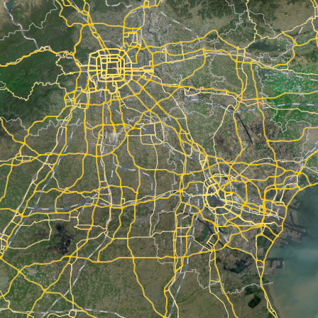
智能调度引擎
3D地形图
智能外勤调度，提升效益
卫星地形图还原真实地形地貌
物流服务
提供智慧物流API服务接口
公交信息查询
查询公交信息
交通路况查询
查询交通态势情况
高级路径规划
高级路径规划等能力