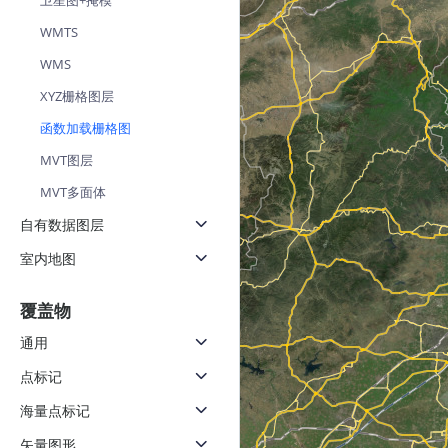
卫星图+掩模
天气查询
WMTS
查询目标区域当前/未来天气
WMS
智能硬件定位
XYZ栅格图层
通过基站、Wifi获取位置信息
函数加载栅格图
MVT图层
MVT多面体
自有数据图层
室内地图
覆盖物
通用
点标记
海量点标记
矢量图形