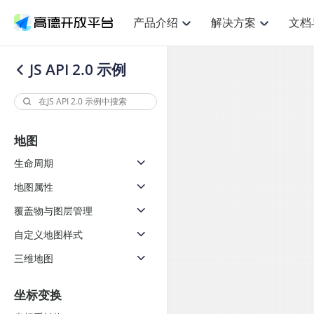
产品介绍
解决方案
文档
空间智能
网
NEW
搜索定位
API
产品定价
JS API
产品升
产品介绍
解决方案
文档与支持
定价
JS API 2.0 示例
提供LBS领域的Agent解决方案
提供
鸿蒙星河版定位SDK
Web基础服务API
产品定价
JS API
高级能力
鸿蒙星
HOT
高德开放平台产品介绍
提供各行业LBS解决方案
高德开放平台开发文档与
开放平台产品定价
热门推荐
智能手表
智
NEW
鸿蒙星河版定位SDK
鸿蒙星
服务支持
提供智能守护与运动出行解决方案
优化
Web高级服务API
技术服务许可
数据可视化JS 
企业智图Saa
Android定位
Android定位
查看全部文档
产品定价
地图
搜索
导航
HOT
查看全部文档
智能眼镜
出
浏览器定位
NEW
JS API提供Geo
物流服务API
GeoHUB自定义地图
地图组件
云图市场
位置、周边、行政区、ID等查询接口
轻松地
生命周期
智能眼镜实时导航及智慧出行解决方案
提供
API
JS
Android
iOS
Androi
逆地理编码
经纬度转换为详
猎鹰服务 API
GeoHUB数据中心
URI API
定位
路线
地图属性
HOT
世界地图
O2
NEW
自定义地图
7大类44种地图
基于LBS的定位服务
提供步
面向开发者提供全球范围内LBS服务
到店
地铁图 JS AP
覆盖物与图层管理
API
Android
iOS
API
认证开发商
商业授权相关问
地理/逆地理编码
猎鹰
自定义地图样式
智能两轮车
上
NEW
位置名称与经纬度之间转换服务
提供专
合规精确的两轮车场景导航
提供
三维地图
API
JS
Android
iOS
API
地理围栏
货车
手机银行
NEW
虚拟空间围栏服务
专业的
坐标变换
提供手机银行APP地图应用
API
Android
iOS
API