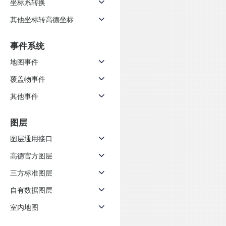
坐标系转换
天气查询
智能
查询目标区域当前/未来天气
智能外
其他坐标转高德坐标
智能硬件定位
物流
事件系统
通过基站、Wifi获取位置信息
提供智
地图事件
公交
覆盖物事件
查询公
其他事件
交通
查询交
图层
高级
图层通用接口
高级路
高德官方图层
三方标准图层
自有数据图层
室内地图