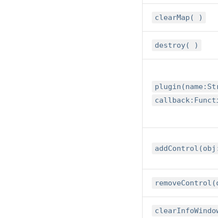
clearMap( )
destroy( )
plugin(name:St
callback:Funct
addControl(obj
removeControl(
clearInfoWindo