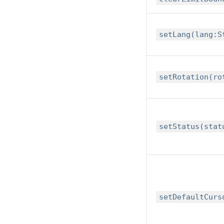
setLang(lang:S
setRotation(ro
setStatus(stat
setDefaultCurs