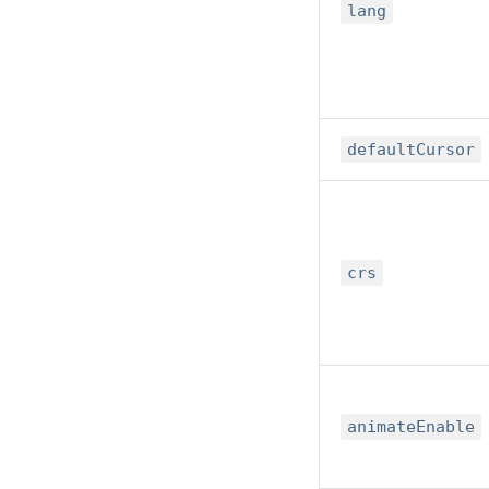
lang
defaultCursor
crs
animateEnable