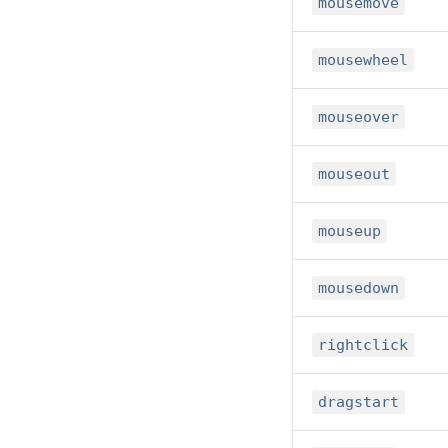
mousemove
mousewheel
mouseover
mouseout
mouseup
mousedown
rightclick
dragstart