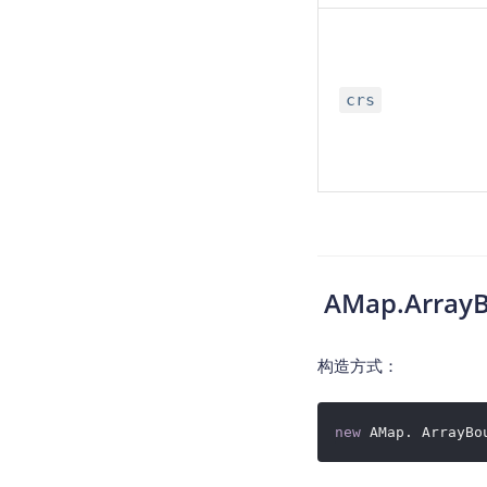
crs
AMap.Array
构造方式：
new
AMap. ArrayBo