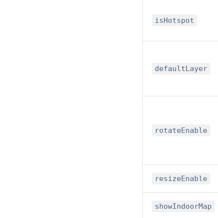
isHotspot
defaultLayer
rotateEnable
resizeEnable
showIndoorMap