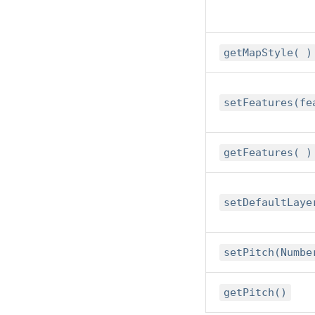
getMapStyle( )
setFeatures(fe
getFeatures( )
setDefaultLaye
setPitch(Numbe
getPitch()