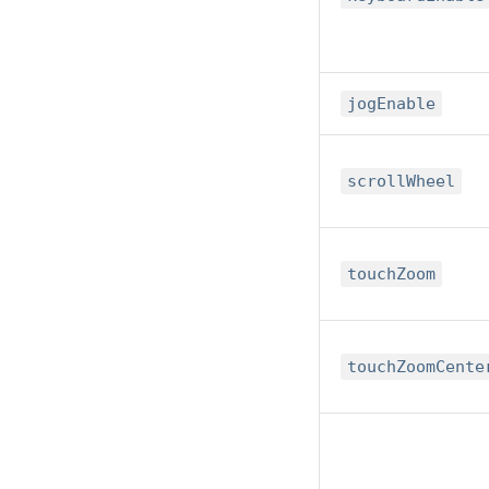
jogEnable
scrollWheel
touchZoom
touchZoomCente