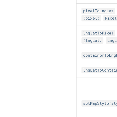
pixelToLngLat
(pixel:
Pixel
lnglatToPixel
(lngLat:
LngL
containerToLng
lngLatToContai
setMapStyle(st