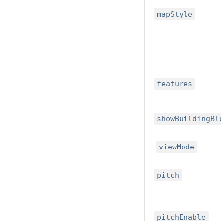
mapStyle
features
showBuildingBl
viewMode
pitch
pitchEnable