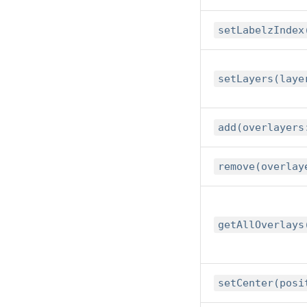
setLabelzIndex
setLayers(laye
add(overlayers
remove(overlay
getAllOverlays
setCenter(posi