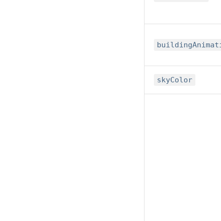
buildingAnimat
skyColor