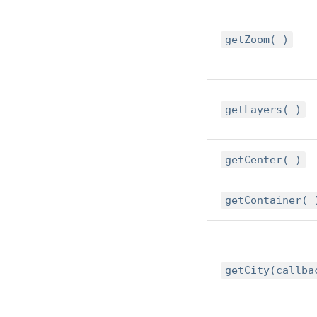
getZoom( )
getLayers( )
getCenter( )
getContainer( 
getCity(callba