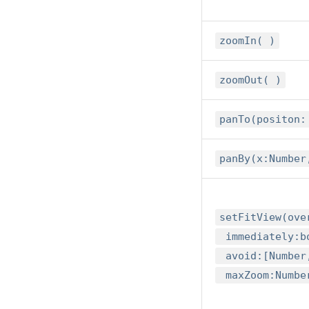
zoomIn( )
zoomOut( )
panTo(positon:
panBy(x:Number
setFitView(ove
immediately:
avoid:[Number,
maxZoom:Numbe