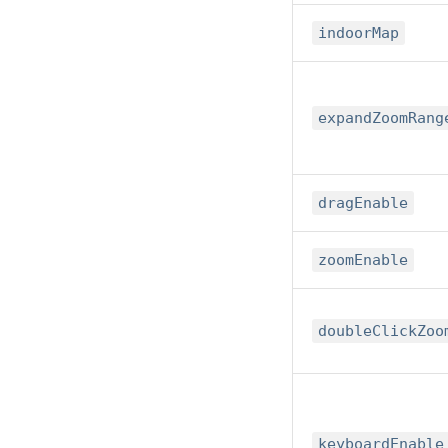
indoorMap
expandZoomRang
dragEnable
zoomEnable
doubleClickZoo
keyboardEnable