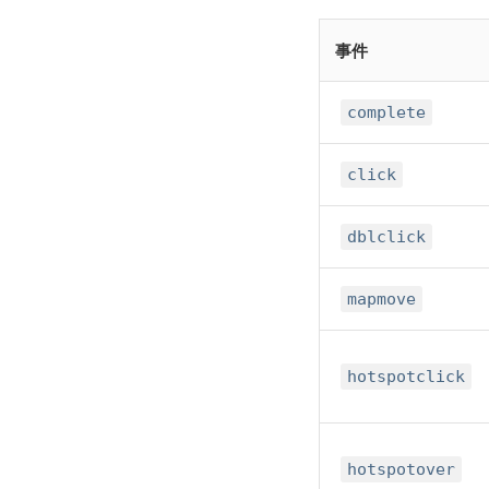
事件
complete
click
dblclick
mapmove
hotspotclick
hotspotover