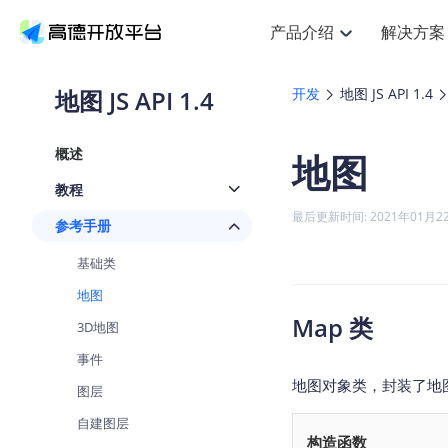
产品介绍
解决方案
空间智能
搜索定位
API
产品定价
NEW
产品介绍
解决方案
文档与支持
定价
地图 JS API 1.4
开发
地图 JS API 1.4
提供LBS领域的Agent解决方案
Web基础服务API
J
鸿蒙星河版定位SDK
产品定价
HOT
高德开放平台产品介绍
提供各行业LBS解决方案
高德开放平台开发文档与
开放平台产品定价
热门推荐
智能手表
NEW
鸿蒙星河版定位SDK
概述
地图
服务支持
Web高级服务API
提供智能守护与运动出行解决方
技术服务许可
Android定位
查看全部文档
产品定价
教程
搜索
HOT
查看全部文档
物流服务API
智能眼镜
GeoHUB自定义地图
NEW
位置、周边、行政区、ID等查询
浏览器定位
最后更新时间: 2021年01月2
参考手册
智能眼镜实时导航及智慧出行解
API
JS
Android
iOS
U
猎鹰服务 API
GeoHUB数据中心
逆地理编码
定位
HOT
基础类
世界地图
NEW
基于LBS的定位服务
自定义地图
面向开发者提供全球范围内LBS
API
Android
iOS
地图
地理/逆地理编码
认证开发商
Map 类
3D地图
智能两轮车
NEW
位置名称与经纬度之间转换服务
合规精确的两轮车场景导航
API
JS
Android
iOS
事件
地理围栏
地图对象类，封装了地
手机银行
图层
NEW
虚拟空间围栏服务
提供手机银行APP地图应用
API
Android
iOS
自建图层
构造函数
天气查询