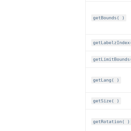
getBounds( )
getLabelzIndex
getLimitBounds
getLang( )
getSize( )
getRotation( )