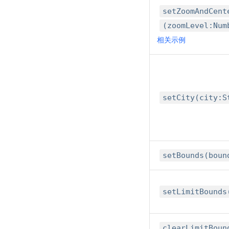
setZoomAndCent
(zoomLevel:Num
相关示例
setCity(city:S
setBounds(boun
setLimitBounds
clearLimitBoun