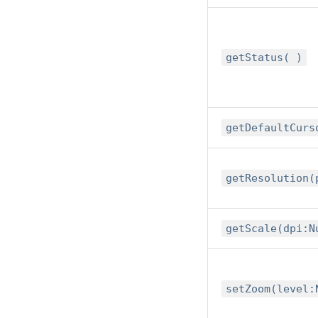
getStatus( )
getDefaultCurs
getResolution(
getScale(dpi:N
setZoom(level: