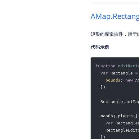
AMap.Rectang
矩形的编辑插件，用于编辑
代码示例
function
editRect
var
 Rectangle =
bounds
: 
new
 A
  })

  Rectangle.setMap
  maoObj.plugin([
var
 Rectangle
    RectangleEdito
  })
