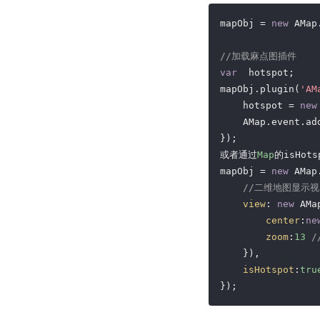
mapObj = 
new
 AMap
//加载麻点图插件
var
  hotspot;

mapObj.plugin(
'AM
    hotspot = 
new
    AMap.event.ad
});

或者通过
Map
的isHots
mapObj = 
new
 AMap
//二维地图显示视
view
: 
new
 AMa
center
:
ne
zoom
:
13
    }),

isHotspot
:
tru
});