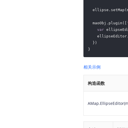
  ellipse.setMap(m
  maoObj.plugin([
var
 ellipseEd
    ellipseEditor.
  })

}
相关示例
构造函数
AMap.EllipseEditor(m