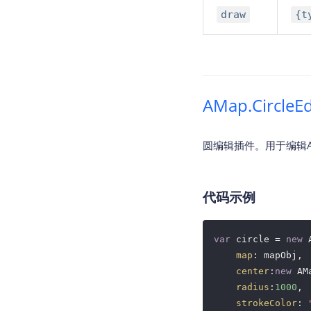
draw
{t
AMap.CircleE
圆编辑插件。用于编辑A
代码示例
var
 circle = 
new
 
map
: mapObj,

center
:
new
 AM
radius
:
1000
,

strokeColor
: 