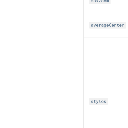
maxZoom
averageCenter
styles