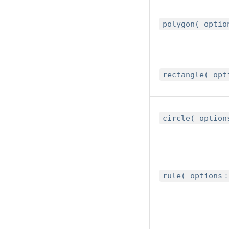
polygon( opti
rectangle( op
circle( optio
rule( options