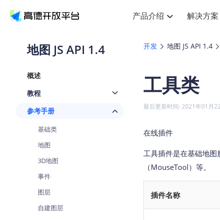
产品介绍
解决方案
空间智能
搜索定位
API
产品定价
NEW
产品介绍
解决方案
文档与支持
定价
地图 JS API 1.4
开发
地图 JS API 1.4
提供LBS领域的Agent解决方案
Web基础服务API
J
鸿蒙星河版定位SDK
产品定价
HOT
高德开放平台产品介绍
提供各行业LBS解决方案
高德开放平台开发文档与
开放平台产品定价
热门推荐
智能手表
NEW
鸿蒙星河版定位SDK
概述
工具类
服务支持
Web高级服务API
提供智能守护与运动出行解决方
技术服务许可
Android定位
查看全部文档
产品定价
教程
搜索
HOT
查看全部文档
物流服务API
智能眼镜
GeoHUB自定义地图
NEW
位置、周边、行政区、ID等查询
浏览器定位
最后更新时间: 2021年01月2
参考手册
智能眼镜实时导航及智慧出行解
API
JS
Android
iOS
U
猎鹰服务 API
GeoHUB数据中心
逆地理编码
定位
HOT
基础类
世界地图
在线插件
NEW
基于LBS的定位服务
自定义地图
面向开发者提供全球范围内LBS
API
Android
iOS
地图
工具插件是在基础地图
地理/逆地理编码
认证开发商
3D地图
智能两轮车
NEW
位置名称与经纬度之间转换服务
（MouseTool）等。
合规精确的两轮车场景导航
API
JS
Android
iOS
事件
地理围栏
手机银行
图层
NEW
插件名称
虚拟空间围栏服务
提供手机银行APP地图应用
API
Android
iOS
自建图层
天气查询