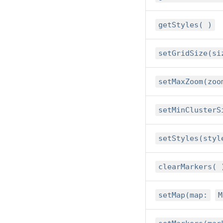
getStyles( )
setGridSize(si
setMaxZoom(zoo
setMinClusterS
setStyles(styl
clearMarkers( 
setMap(map:
M