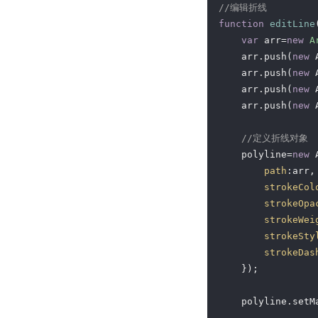
//编辑折线   
function
editLine
var
 arr=
new
A
    arr.push(
new
 
    arr.push(
new
 
    arr.push(
new
 
    arr.push(
new
 
//定义折线对象
    polyline=
new
 
path
:arr,
strokeCol
strokeOpa
strokeWei
strokeSty
strokeDas
    }); 

    polyline.setM