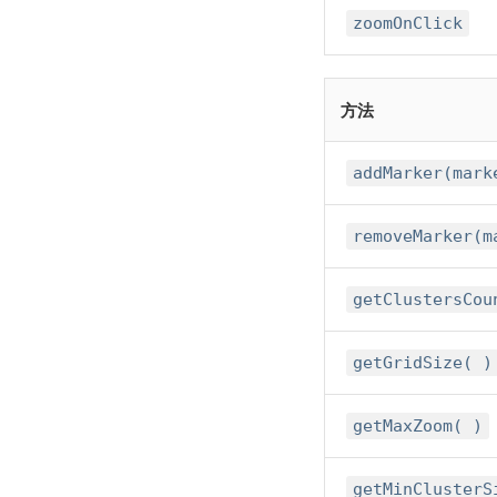
zoomOnClick
方法
addMarker(mark
removeMarker(m
getClustersCou
getGridSize( )
getMaxZoom( )
getMinClusterS