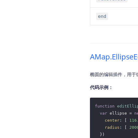
end
AMap.Ellipse
椭圆的编辑插件，用于编
代码示例：
function
editElli
var
 ellipse = 
n
center
: [ 
116
radius
: [ 
200
  })
