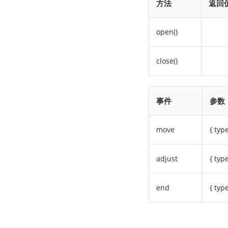
方法
返回
open()
close()
事件
参数
move
{ type
adjust
{ type
end
{ type