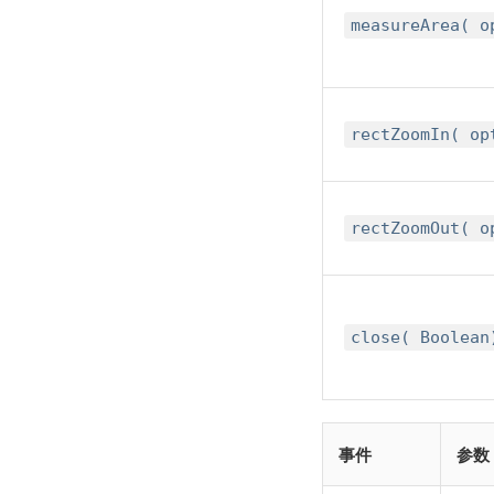
measureArea( o
rectZoomIn( o
rectZoomOut( o
close( Boolean
事件
参数