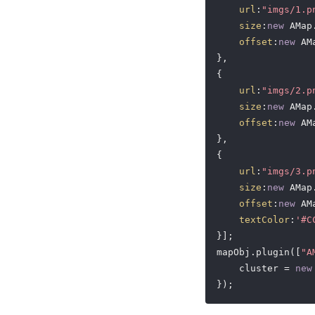
url
:
"imgs/1.p
size
:
new
 AMap
offset
:
new
 AM
},

{

url
:
"imgs/2.p
size
:
new
 AMap
offset
:
new
 AM
},

{

url
:
"imgs/3.p
size
:
new
 AMap
offset
:
new
 AM
textColor
:
'#C
}];

mapObj.plugin([
"A
    cluster = 
new
});