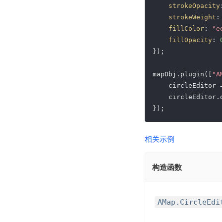
strokeOpacity
strokeWeight
:
fillColor
: 
"e
fillOpacity
: 
}); 

mapObj.plugin([
"A
    circleEditor 
    circleEditor.o
});
相关示例
构造函数
AMap.CircleEdi