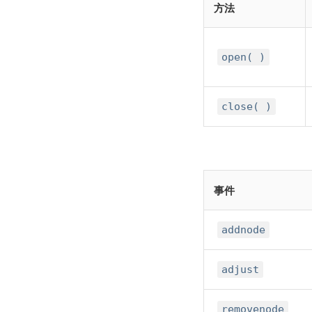
方法
open( )
close( )
事件
addnode
adjust
removenode