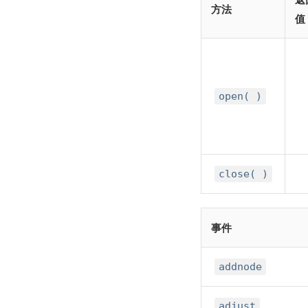
方法
值
open( )
close( )
事件
addnode
adjust