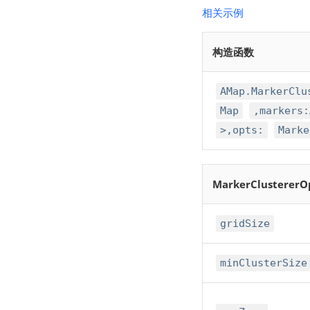
相关示例
构造函数
AMap.MarkerClu
Map
,markers:
>,opts:
Marke
MarkerClustererO
gridSize
minClusterSize