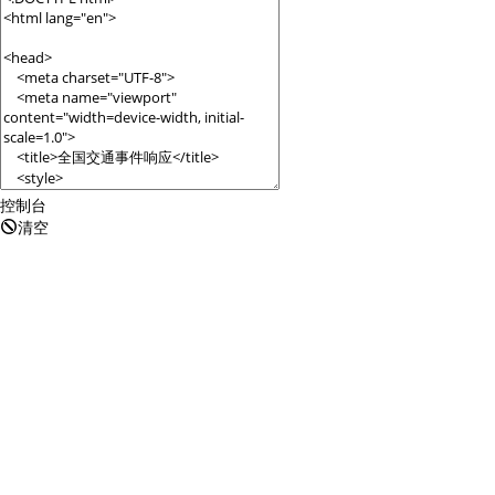
查询目标区域当前/未来天气
智能外
智能硬件定位
物流
通过基站、Wifi获取位置信息
提供智
公交
查询公
交通
控制台
清空
查询交
高级
高级路