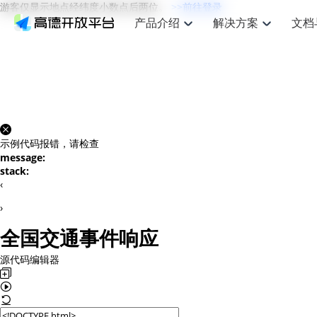
游客仅显示地点经纬度小数点后两位。
>>前往登录
产品介绍
解决方案
文档
空间智能
网
搜索定位
API
产品定价
JS API
产品升
NEW
产品介绍
解决方案
文档与支持
定价
提供LBS领域的Agent解决方案
提供
Web基础服务API
JS API
鸿蒙星河版定位SDK
产品定价
高级能力
鸿蒙星
HOT
高德开放平台产品介绍
提供各行业LBS解决方案
高德开放平台开发文档与
开放平台产品定价
热门推荐
智能手表
智
NEW
鸿蒙星河版定位SDK
鸿蒙星
服务支持
数据可视化JS 
Web高级服务API
提供智能守护与运动出行解决方案
技术服务许可
企业智图Saa
优化
Android定位
Android定位
查看全部文档
产品定价
搜索
导航
HOT
地图组件
示例代码报错，请检查
查看全部文档
物流服务API
智能眼镜
GeoHUB自定义地图
云图市场
出
NEW
位置、周边、行政区、ID等查询接口
轻松地
浏览器定位
JS API提供Geo
message:
智能眼镜实时导航及智慧出行解决方案
提供
API
JS
Android
iOS
Androi
URI API
stack:
猎鹰服务 API
GeoHUB数据中心
逆地理编码
经纬度转换为
定位
路线
HOT
‹
世界地图
O2
NEW
基于LBS的定位服务
提供步
地铁图 JS AP
自定义地图
7大类44种地
到店
面向开发者提供全球范围内LBS服务
API
Android
iOS
API
›
地理/逆地理编码
猎鹰
认证开发商
商业授权相关
上
全国交通事件响应
智能两轮车
NEW
位置名称与经纬度之间转换服务
提供专
提供
合规精确的两轮车场景导航
API
JS
Android
iOS
API
源代码编辑器
地理围栏
货车
手机银行
NEW
虚拟空间围栏服务
专业的
提供手机银行APP地图应用
API
Android
iOS
API
天气查询
智能