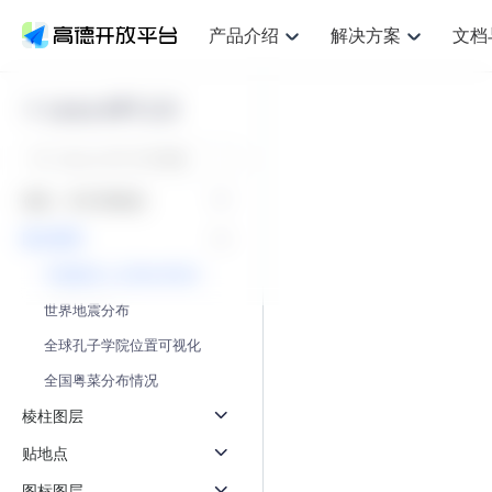
产品介绍
解决方案
文档
空间智能
网
NEW
搜索定位
API
产品定价
JS API
产品升
产品介绍
解决方案
文档与支持
定价
Loca API 2.0
提供LBS领域的Agent解决方案
提供
鸿蒙星河版定位SDK
Web基础服务API
产品定价
JS API
高级能力
鸿蒙星
HOT
高德开放平台产品介绍
提供各行业LBS解决方案
高德开放平台开发文档与
开放平台产品定价
热门推荐
智能手表
智
NEW
鸿蒙星河版定位SDK
鸿蒙星
服务支持
提供智能守护与运动出行解决方案
优化
Web高级服务API
技术服务许可
数据可视化JS 
企业智图Saa
Android定位
Android定位
视角、样式和数据
查看全部文档
产品定价
搜索
导航
HOT
查看全部文档
智能眼镜
出
浏览器定位
NEW
JS API提供Geo
圆点图层
物流服务API
GeoHUB自定义地图
地图组件
云图市场
位置、周边、行政区、ID等查询接口
轻松地
智能眼镜实时导航及智慧出行解决方案
提供
API
JS
Android
iOS
Androi
逆地理编码
中国城市人口和GDP排行
经纬度转换为详
猎鹰服务 API
GeoHUB数据中心
URI API
定位
路线
HOT
世界地图
O2
NEW
世界地震分布
自定义地图
7大类44种地图
基于LBS的定位服务
提供步
面向开发者提供全球范围内LBS服务
到店
地铁图 JS AP
API
Android
iOS
API
全球孔子学院位置可视化
认证开发商
商业授权相关问
地理/逆地理编码
猎鹰
智能两轮车
上
NEW
全国粤菜分布情况
位置名称与经纬度之间转换服务
提供专
合规精确的两轮车场景导航
提供
API
JS
Android
iOS
API
棱柱图层
地理围栏
货车
手机银行
NEW
贴地点
虚拟空间围栏服务
专业的
提供手机银行APP地图应用
API
Android
iOS
API
图标图层