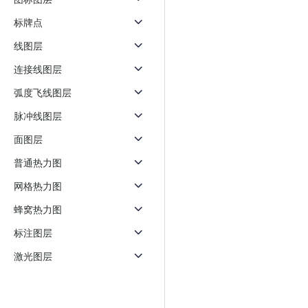
天气查询
智能
标牌点
查询目标区域当前/未来天气
智能外
线图层
智能硬件定位
物流
通过基站、Wifi获取位置信息
提供智
连接线图层
弧度飞线图层
公交
查询公
脉冲线图层
面图层
交通
查询交
普通热力图
网格热力图
高级
高级路
蜂窝热力图
标注图层
激光图层