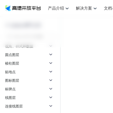
产品介绍
解决方案
文档
空间智能
网
NEW
搜索定位
API
产品定价
JS API
产品升
产品介绍
解决方案
文档与支持
定价
Loca API 2.0
提供LBS领域的Agent解决方案
提供
鸿蒙星河版定位SDK
Web基础服务API
产品定价
JS API
高级能力
鸿蒙星
HOT
高德开放平台产品介绍
提供各行业LBS解决方案
高德开放平台开发文档与
开放平台产品定价
热门推荐
智能手表
智
NEW
鸿蒙星河版定位SDK
鸿蒙星
服务支持
提供智能守护与运动出行解决方案
优化
Web高级服务API
技术服务许可
数据可视化JS 
企业智图Saa
Android定位
Android定位
视角、样式和数据
查看全部文档
产品定价
搜索
导航
HOT
查看全部文档
智能眼镜
出
浏览器定位
NEW
JS API提供Geo
圆点图层
物流服务API
GeoHUB自定义地图
地图组件
云图市场
位置、周边、行政区、ID等查询接口
轻松地
智能眼镜实时导航及智慧出行解决方案
提供
API
JS
Android
iOS
Androi
逆地理编码
棱柱图层
经纬度转换为详
猎鹰服务 API
GeoHUB数据中心
URI API
定位
路线
HOT
世界地图
O2
NEW
自定义地图
贴地点
7大类44种地图
基于LBS的定位服务
提供步
面向开发者提供全球范围内LBS服务
到店
地铁图 JS AP
API
Android
iOS
API
图标图层
认证开发商
商业授权相关问
地理/逆地理编码
猎鹰
智能两轮车
上
NEW
标牌点
位置名称与经纬度之间转换服务
提供专
合规精确的两轮车场景导航
提供
API
JS
Android
iOS
API
线图层
地理围栏
货车
手机银行
NEW
虚拟空间围栏服务
专业的
连接线图层
提供手机银行APP地图应用
API
Android
iOS
API