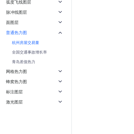
弧度飞线图层
天气查询
智能
查询目标区域当前/未来天气
智能外
脉冲线图层
面图层
智能硬件定位
物流
通过基站、Wifi获取位置信息
提供智
普通热力图
杭州房屋交易量
公交
查询公
全国交通事故增长率
青岛差值热力
交通
查询交
网格热力图
蜂窝热力图
高级
高级路
标注图层
激光图层