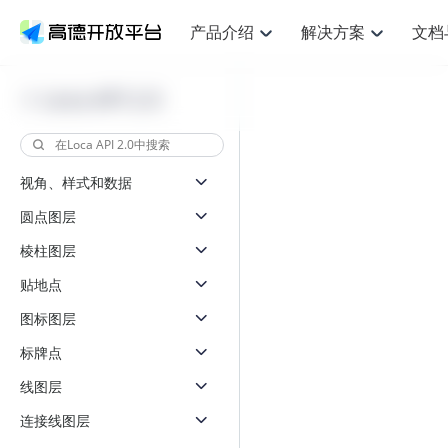
产品介绍
解决方案
文档
空间智能
网
NEW
搜索定位
API
产品定价
JS API
产品升
产品介绍
解决方案
文档与支持
定价
Loca API 2.0
提供LBS领域的Agent解决方案
提供
鸿蒙星河版定位SDK
Web基础服务API
产品定价
JS API
高级能力
鸿蒙星
HOT
高德开放平台产品介绍
提供各行业LBS解决方案
高德开放平台开发文档与
开放平台产品定价
热门推荐
智能手表
智
NEW
鸿蒙星河版定位SDK
鸿蒙星
服务支持
提供智能守护与运动出行解决方案
优化
Web高级服务API
技术服务许可
数据可视化JS 
企业智图Saa
Android定位
Android定位
视角、样式和数据
查看全部文档
产品定价
搜索
导航
HOT
查看全部文档
智能眼镜
出
浏览器定位
NEW
JS API提供Geo
圆点图层
物流服务API
GeoHUB自定义地图
地图组件
云图市场
位置、周边、行政区、ID等查询接口
轻松地
智能眼镜实时导航及智慧出行解决方案
提供
API
JS
Android
iOS
Androi
逆地理编码
棱柱图层
经纬度转换为详
猎鹰服务 API
GeoHUB数据中心
URI API
定位
路线
HOT
世界地图
O2
NEW
自定义地图
贴地点
7大类44种地图
基于LBS的定位服务
提供步
面向开发者提供全球范围内LBS服务
到店
地铁图 JS AP
API
Android
iOS
API
图标图层
认证开发商
商业授权相关问
地理/逆地理编码
猎鹰
智能两轮车
上
NEW
标牌点
位置名称与经纬度之间转换服务
提供专
合规精确的两轮车场景导航
提供
API
JS
Android
iOS
API
线图层
地理围栏
货车
手机银行
NEW
虚拟空间围栏服务
专业的
连接线图层
提供手机银行APP地图应用
API
Android
iOS
API