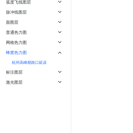
弧度飞线图层
天气查询
智能
查询目标区域当前/未来天气
智能外
脉冲线图层
面图层
智能硬件定位
物流
通过基站、Wifi获取位置信息
提供智
普通热力图
网格热力图
公交
查询公
蜂窝热力图
交通
杭州高峰期路口延误
查询交
标注图层
高级
激光图层
高级路