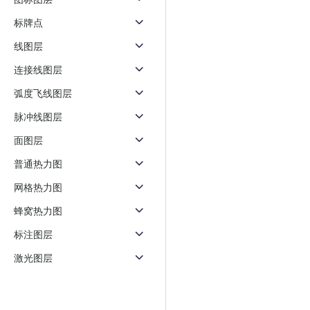
天气查询
智能
标牌点
查询目标区域当前/未来天气
智能外
线图层
智能硬件定位
物流
通过基站、Wifi获取位置信息
提供智
连接线图层
弧度飞线图层
公交
查询公
脉冲线图层
面图层
交通
查询交
普通热力图
网格热力图
高级
高级路
蜂窝热力图
标注图层
激光图层