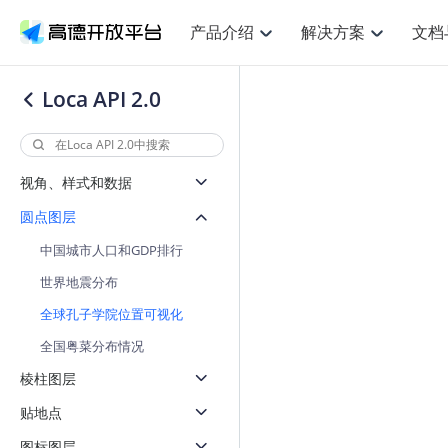
产品介绍
解决方案
文档
空间智能
网
NEW
搜索定位
API
产品定价
JS API
产品升
产品介绍
解决方案
文档与支持
定价
Loca API 2.0
提供LBS领域的Agent解决方案
提供
鸿蒙星河版定位SDK
Web基础服务API
产品定价
JS API
高级能力
鸿蒙星
HOT
高德开放平台产品介绍
提供各行业LBS解决方案
高德开放平台开发文档与
开放平台产品定价
热门推荐
智能手表
智
NEW
鸿蒙星河版定位SDK
鸿蒙星
服务支持
提供智能守护与运动出行解决方案
优化
Web高级服务API
技术服务许可
数据可视化JS 
企业智图Saa
Android定位
Android定位
视角、样式和数据
查看全部文档
产品定价
搜索
导航
HOT
查看全部文档
智能眼镜
出
浏览器定位
NEW
JS API提供Geo
圆点图层
物流服务API
GeoHUB自定义地图
地图组件
云图市场
位置、周边、行政区、ID等查询接口
轻松地
智能眼镜实时导航及智慧出行解决方案
提供
API
JS
Android
iOS
Androi
逆地理编码
中国城市人口和GDP排行
经纬度转换为详
猎鹰服务 API
GeoHUB数据中心
URI API
定位
路线
HOT
世界地图
O2
NEW
世界地震分布
自定义地图
7大类44种地图
基于LBS的定位服务
提供步
面向开发者提供全球范围内LBS服务
到店
地铁图 JS AP
API
Android
iOS
API
全球孔子学院位置可视化
认证开发商
商业授权相关问
地理/逆地理编码
猎鹰
智能两轮车
上
NEW
全国粤菜分布情况
位置名称与经纬度之间转换服务
提供专
合规精确的两轮车场景导航
提供
API
JS
Android
iOS
API
棱柱图层
地理围栏
货车
手机银行
NEW
贴地点
虚拟空间围栏服务
专业的
提供手机银行APP地图应用
API
Android
iOS
API
图标图层