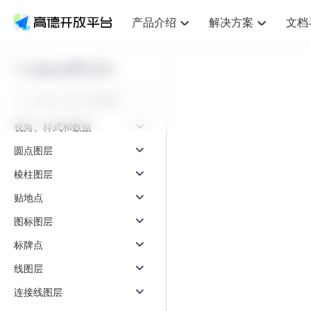
产品介绍
解决方案
文档
空间智能
网
NEW
搜索定位
API
产品定价
JS API
产品升
产品介绍
解决方案
文档与支持
定价
Loca API 2.0
提供LBS领域的Agent解决方案
提供
鸿蒙星河版定位SDK
Web基础服务API
产品定价
JS API
高级能力
鸿蒙星
HOT
高德开放平台产品介绍
提供各行业LBS解决方案
高德开放平台开发文档与
开放平台产品定价
热门推荐
智能手表
智
NEW
鸿蒙星河版定位SDK
鸿蒙星
服务支持
提供智能守护与运动出行解决方案
优化
Web高级服务API
技术服务许可
数据可视化JS 
企业智图Saa
Android定位
Android定位
视角、样式和数据
查看全部文档
产品定价
搜索
导航
HOT
查看全部文档
智能眼镜
出
浏览器定位
NEW
JS API提供Geo
圆点图层
物流服务API
GeoHUB自定义地图
地图组件
云图市场
位置、周边、行政区、ID等查询接口
轻松地
智能眼镜实时导航及智慧出行解决方案
提供
API
JS
Android
iOS
Androi
逆地理编码
棱柱图层
经纬度转换为详
猎鹰服务 API
GeoHUB数据中心
URI API
定位
路线
HOT
世界地图
O2
NEW
自定义地图
贴地点
7大类44种地图
基于LBS的定位服务
提供步
面向开发者提供全球范围内LBS服务
到店
地铁图 JS AP
API
Android
iOS
API
图标图层
认证开发商
商业授权相关问
地理/逆地理编码
猎鹰
智能两轮车
上
NEW
标牌点
位置名称与经纬度之间转换服务
提供专
合规精确的两轮车场景导航
提供
API
JS
Android
iOS
API
线图层
地理围栏
货车
手机银行
NEW
虚拟空间围栏服务
专业的
连接线图层
提供手机银行APP地图应用
API
Android
iOS
API