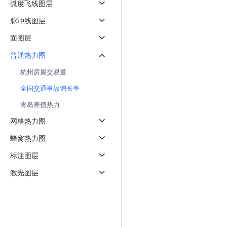
弧度飞线图层
天气查询
智能
查询目标区域当前/未来天气
智能外
脉冲线图层
面图层
智能硬件定位
物流
通过基站、Wifi获取位置信息
提供智
普通热力图
杭州房屋交易量
公交
查询公
全国交通事故增长率
青岛差值热力
交通
查询交
网格热力图
蜂窝热力图
高级
高级路
标注图层
激光图层