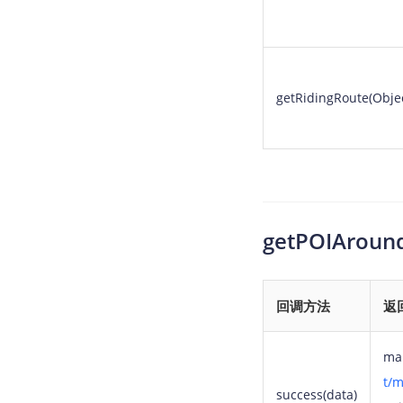
getRidingRoute(Objec
getPOIAr
回调方法
返
ma
t/
success(data)