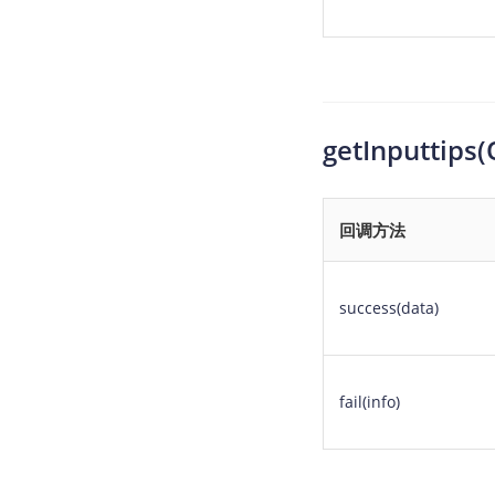
getInputti
回调方法
success(data)
fail(info)