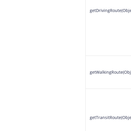
getDrivingRoute(Obje
getWalkingRoute(Obj
getTransitRoute(Obje