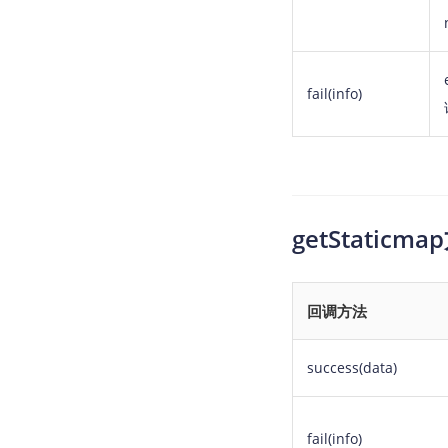
fail(info)
getStati
回调方法
success(data)
fail(info)