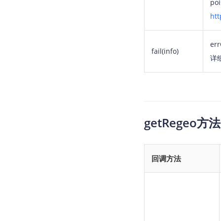
p
htt
er
fail(info)
详
getRegeo
回调方法