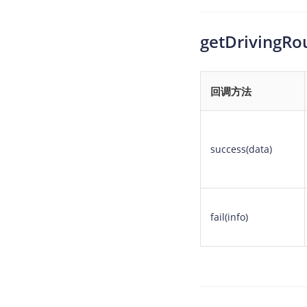
getDriving
回调方法
success(data)
fail(info)