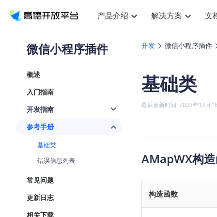
产品介绍
解决方案
文
空间智能
搜索定位
API
产品定价
JS AP
产品
NEW
产品介绍
解决方案
文档与支持
定价
微信小程序插件
开发
微信小程序插件
提供LBS领域的Agent解决方案
提
Web基础服务API
JS API
鸿蒙星河版定位SDK
产品定价
高级能力
鸿蒙
HOT
高德开放平台产品介绍
提供各行业LBS解决方案
高德开放平台开发文档与
开放平台产品定价
热门推荐
智能手表
NEW
鸿蒙星河版定位SDK
鸿蒙
概述
基础类
服务支持
数据可视化JS
Web高级服务API
提供智能守护与运动出行解决方案
技术服务许可
企业智图Sa
优
Android定位
Android
查看全部文档
产品定价
入门指南
搜索
导航
HOT
地图组件
查看全部文档
物流服务API
智能眼镜
GeoHUB自定义地图
云图市场
NEW
位置、周边、行政区、ID等查询接口
轻松
浏览器定位
JS API提供G
最后更新时间: 2023年12月1
开发指南
智能眼镜实时导航及智慧出行解决方案
提
API
JS
Android
iOS
Andr
URI API
猎鹰服务 API
GeoHUB数据中心
逆地理编码
经纬度转换
定位
路线
HOT
参考手册
世界地图
O
NEW
基于LBS的定位服务
提供
地铁图 JS A
自定义地图
7大类44种
到
面向开发者提供全球范围内LBS服务
API
Android
iOS
API
基础类
地理/逆地理编码
猎鹰
认证开发商
AMapWX构
商业授权相
智能两轮车
NEW
错误信息列表
位置名称与经纬度之间转换服务
提供
提
合规精确的两轮车场景导航
API
JS
Android
iOS
API
常见问题
地理围栏
货车
手机银行
NEW
构造函数
虚拟空间围栏服务
专业
更新日志
提供手机银行APP地图应用
API
Android
iOS
API
天气查询
智能
相关下载