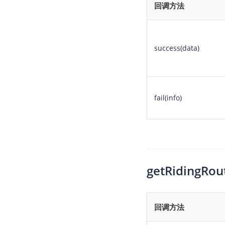
回调方法
success(data)
fail(info)
getRidingR
回调方法