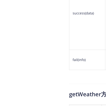
success(data)
fail(info)
getWeath