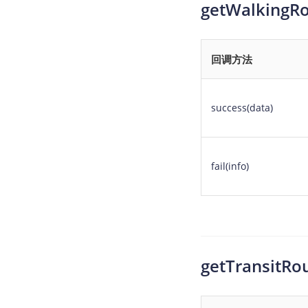
getWalking
回调方法
success(data)
fail(info)
getTransit