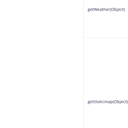
getWeather(Object)
getStaticmap(Object)