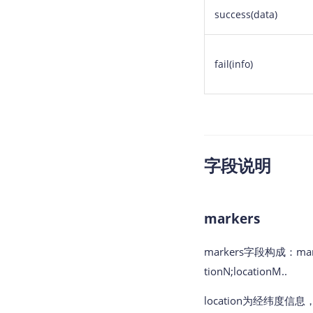
success(data)
fail(info)
字段说明
markers
markers字段构成：markersS
tionN;locationM..
location为经纬度信