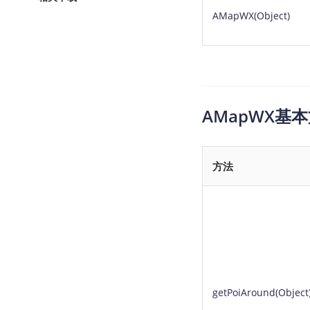
查询目标区域当前/未来天气
智能
AMapWX(Object)
智能硬件定位
物流
通过基站、Wifi获取位置信息
提供
公交
查询
AMapWX基
交通
查询
方法
高级
高级
getPoiAround(Object