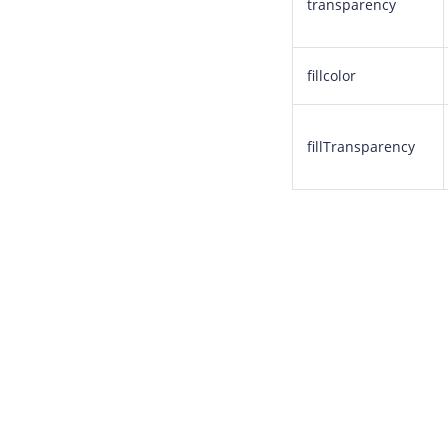
transparency
fillcolor
fillTransparency