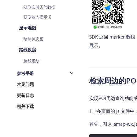
查询目标区域当前/未来天气
智能
获取实时天气数据
获取输入提示词
智能硬件定位
物流
通过基站、Wifi获取位置信息
提供
显示地图
SDK 返回 mark
公交
绘制静态图
查询
展示。
路线数据
交通
路线规划
查询
参考手册
高级
检索周边的PO
高级
常见问题
更新日志
实现POI周边查询功能
相关下载
1、在页面的 js 文件
首先，引入 amap-wx.js