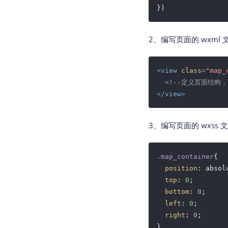
2、编写页面的 wxml
<
view
class
=
"map_
<!--定义页面结构
</
view
>
3、编写页面的 wxss
.map_container
{

position
: absolu
top
: 
0
;

bottom
: 
0
;

left
: 
0
;

right
: 
0
;

}
