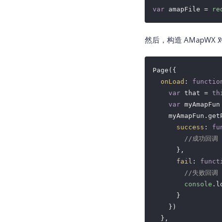
var
 amapFile = 
re
然后，构造 AMapWX 
Page({

onLoad
: 
functio
var
 that = 
th
var
 myAmapFun
    myAmapFun.getP
success
: 
fu
//成功回调
      },

fail
: 
funct
//失败回调
console
.l
      }

    })

  },
