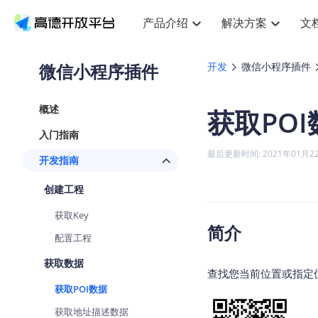
产品介绍
解决方案
文
空间智能
搜索定位
API
产品定价
JS AP
产品
NEW
产品介绍
解决方案
文档与支持
定价
微信小程序插件
开发
微信小程序插件
提供LBS领域的Agent解决方案
提
Web基础服务API
JS API
鸿蒙星河版定位SDK
产品定价
高级能力
鸿蒙
HOT
高德开放平台产品介绍
提供各行业LBS解决方案
高德开放平台开发文档与
开放平台产品定价
热门推荐
智能手表
NEW
鸿蒙星河版定位SDK
鸿蒙
概述
获取POI
服务支持
数据可视化JS
Web高级服务API
提供智能守护与运动出行解决方案
技术服务许可
企业智图Sa
优
Android定位
Android
查看全部文档
产品定价
入门指南
搜索
导航
HOT
地图组件
查看全部文档
物流服务API
智能眼镜
GeoHUB自定义地图
云图市场
NEW
位置、周边、行政区、ID等查询接口
轻松
浏览器定位
JS API提供G
最后更新时间: 2021年01月2
开发指南
智能眼镜实时导航及智慧出行解决方案
提
API
JS
Android
iOS
Andr
URI API
猎鹰服务 API
GeoHUB数据中心
逆地理编码
经纬度转换
定位
路线
HOT
创建工程
世界地图
O
NEW
基于LBS的定位服务
提供
地铁图 JS A
自定义地图
7大类44种
到
面向开发者提供全球范围内LBS服务
API
Android
iOS
API
获取Key
地理/逆地理编码
猎鹰
认证开发商
简介
商业授权相
智能两轮车
NEW
配置工程
位置名称与经纬度之间转换服务
提供
提
合规精确的两轮车场景导航
API
JS
Android
iOS
API
获取数据
地理围栏
货车
查找您当前位置或指定位
手机银行
NEW
虚拟空间围栏服务
专业
获取POI数据
提供手机银行APP地图应用
API
Android
iOS
API
获取地址描述数据
天气查询
智能