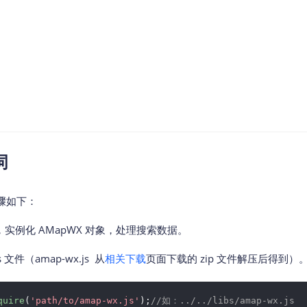
智能外勤调度，提升效益
卫星地形图还原真实地形地貌
物流服务
提供智慧物流API服务接口
公交信息查询
查询公交信息
交通路况查询
查询交通态势情况
词
高级路径规划
高级路径规划等能力
骤如下：
中，实例化 AMapWX 对象，处理搜索数据。
 文件（amap-wx.js 从
相关下载
页面下载的 zip 文件解压后得到）
quire
(
'path/to/amap-wx.js'
);
//如：..­/..­/libs/amap-wx.js