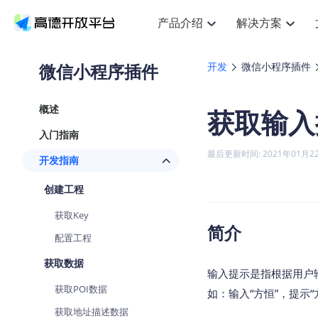
产品介绍
解决方案
空间智能
搜索定位
API
产品定价
JS 
产
NEW
产品介绍
解决方案
文档与支持
定价
微信小程序插件
开发
微信小程序插件
提供LBS领域的Agent解决方案
Web基础服务API
JS API
鸿蒙星河版定位SDK
产品定价
高级能力
HOT
高德开放平台产品介绍
提供各行业LBS解决方案
高德开放平台开发文档与
开放平台产品定价
热门推荐
智能手表
NEW
鸿蒙星河版定位SDK
概述
获取输入
服务支持
数据可视化
Web高级服务API
提供智能守护与运动出行解决方案
技术服务许可
企业智图
Android定位
Andro
查看全部文档
产品定价
入门指南
搜索
HOT
地图组件
查看全部文档
物流服务API
智能眼镜
GeoHUB自定义地图
云图市场
NEW
位置、周边、行政区、ID等查询接口
浏览器定位
JS API
最后更新时间: 2021年01月2
开发指南
智能眼镜实时导航及智慧出行解决方案
API
JS
Android
iOS
A
URI API
猎鹰服务 API
GeoHUB数据中心
逆地理编码
经纬度转
定位
HOT
创建工程
世界地图
NEW
基于LBS的定位服务
地铁图 JS
自定义地图
7大类4
面向开发者提供全球范围内LBS服务
API
Android
iOS
A
获取Key
地理/逆地理编码
认证开发商
简介
商业授权
智能两轮车
NEW
配置工程
位置名称与经纬度之间转换服务
合规精确的两轮车场景导航
API
JS
Android
iOS
A
获取数据
地理围栏
输入提示是指根据用户
手机银行
NEW
虚拟空间围栏服务
获取POI数据
提供手机银行APP地图应用
如：输入“方恒”，提示“
API
Android
iOS
A
获取地址描述数据
天气查询