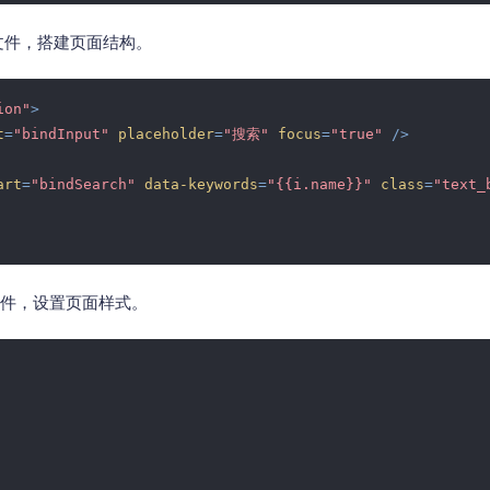
 文件，搭建页面结构。
ion"
>
t
=
"bindInput"
placeholder
=
"搜索"
focus
=
"true"
 />
art
=
"bindSearch"
data-keywords
=
"{{i.name}}"
class
=
"text_
 文件，设置页面样式。