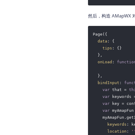
然后，构造 AMapWX 对
Page({

data
: {

tips
: {}

  },

onLoad
: 
functio
  },

bindInput
: 
func
var
 that = 
th
var
 keywords 
var
 key = con
var
 myAmapFun
    myAmapFun.getI
keywords
: k
location
: 
'