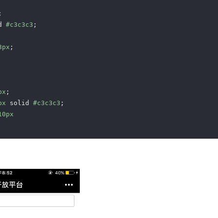


d 
#c3c3c3
;

3px
;

px
;

px
 solid 
#c3c3c3
;

10px