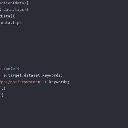
nction
(
data
)
{

& data.tips){

Data({

 data.tips

ction
(
e
)
{

= e.target.dataset.keywords;

/poi/poi?keywords='
 + keywords;

l)

{
