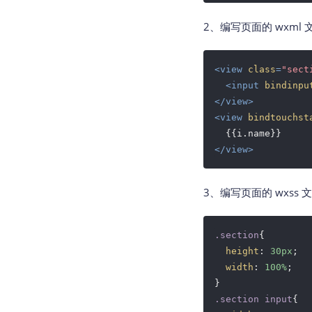
2、编写页面的 wxml
<
view
class
=
"sect
<
input
bindinpu
</
view
>
<
view
bindtouchst
</
view
>
3、编写页面的 wxss
.section
{

height
: 
30px
;

width
: 
100%
;

.section
input
{
