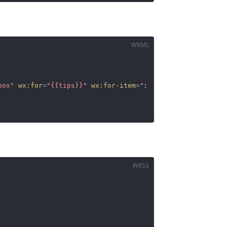
WXML
box"
wx:for
=
"{{tips}}"
wx:for-item
=
"i"
>
WXSS