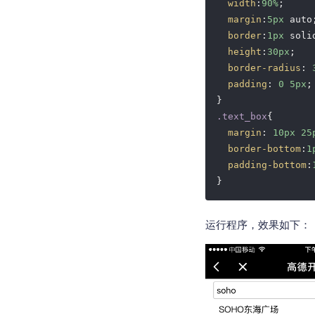
width
:
90%
;

margin
:
5px
 auto;
border
:
1px
 soli
height
:
30px
;

border-radius
: 
padding
: 
0
5px
;

.text_box
{

margin
: 
10px
25
border-bottom
:
1
padding-bottom
:
}
运行程序，效果如下：