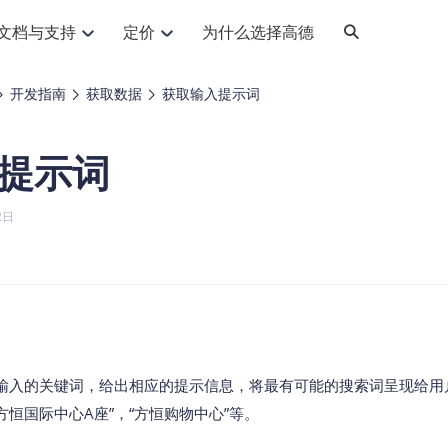
文档与支持
定价
为什么选择高德
网格化营销
三农场景可视化
API
品升级
路线导航
Android 平台
地图产品
iOS 平台
NEW
NEW
开发指南
获取数据
获取输入提示词
提供银行网格化营销场景应用
提供乡村振兴三农场景应用
鸿蒙星河版导航SDK
Android 地图SDK
鸿蒙星河版地图SDK
iOS 地图SDK
NEW
HOT
智慧交通
社交
鸿蒙星河版导航SDK
鸿蒙星河版-轻量地图SDK
提示词
JS API
SaaS
优化交通资源配置，赋能智慧交通系统
Android 轻量版地图SDK
社交应用位置服务解决方案
iOS 轻量版地图SDK
id定位问题相关
导航
动态地图
HOT
HOT
出行
Android 定位SDK
运动
iOS 定位SDK
轻松地在APP中加入导航能力
动态地图展示、配置
提供Geolocation定位插件
2日
提供网约车等出行场景解决方案
运动类应用解决方案
ndroid
iOS
API
JS
Android
iOS
HarmonyOS
Android 导航SDK
iOS 导航SDK
换为详细结构化的地址
路线规划
3D地图
HOT
HOT
O2O
智能硬件
提供步行、驾车等规划能力
3D动态地图展示、配置
 API
Android 猎鹰SDK
iOS 猎鹰SDK
4种地图元素可定制
到店、到家等多种O2O业务解决方案
智能硬件LBS解决方案
PI
JS
Android
iOS
猎鹰服务
地铁图
相关问题
上门服务调度
零售铺货
提供专业轨迹管理服务
简单易用的移动端地铁线路图开发接口
提供上门业务调度解决方案
零售快消行业，渠道铺货解决方案
PI
Android
iOS
JS
Android
iOS
货车路径规划
静态地图
输入的关键词，给出相应的提示信息，将最有可能的搜索词呈现给用
专业的货车路径规划服务
灵活地将高德地图迁入应用网页
方恒国际中心A座”，“方恒购物中心”等。
PI
Android
iOS
智能调度引擎
3D地形图