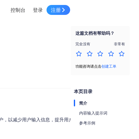
控制台
登录
注册
智慧物流
高级地图工具
鸿蒙星河版平台
高德地图小程序
大模型开发工具
服务
针对物流行业提供解决方案
这篇文档有帮助吗？
世界地图
鸿蒙星河版地图SDK
地图小程序
SKILL专区
常见问题
NEW
HOT
NEW
完全没有
非常有
电商
电商物流行业解决方案
自定义地图
鸿蒙星河版定位SDK
客户管理
MCP Server
创建工单
NEW
HOT
高德开放平台 CLI
地址服务
地图数据可视化 (LOCA)
鸿蒙星河版导航SDK
员工管理
示例中心
NEW
NEW
功能咨询请点击
创建工单
综合地址服务，满足客户全景化需求
地图数据中心 (GeoHUB)
送货提效
合规中心
企业智图
坐标拾取器
地图小程序API
技术服务
一张图轻松管理企业数据
本页目录
高德地图URI Web
空间智能开放平台
智能派单
简介
一站式精准智能派单解决方案
高德地图URI APP
内容输入提示词
空间智能开放平台
NEW
户，以减少用户输入信息，提升用户体验。
用真实空间信息解答业务问题
参考示例
三维模型转换
微信小程序插件