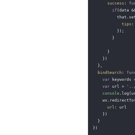
success
: 
fu
if
(data &
          that.set
tips
:
          });

        }

      }

    })

  },

bindSearch
: 
fun
var
 keywords 
var
 url = 
'..
console
.log(ur
    wx.redirectTo(
url
: url

    })

  }

})