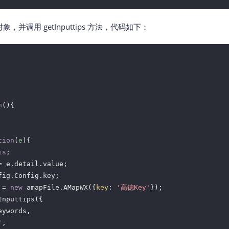
象，并调用 getInputtips 方法，代码如下：
n
(
)
{

tion
(
e
)
{

is
;

= e.detail.value; 

fig.Config.key;

 = 
new
 amapFile.AMapWX({
key
: 
'高德Key'
});

nputtips({

eywords,

'
,
