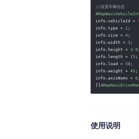
//设置车辆信息
AMapNaviVehicleIn
info.vehicleId = 
info.type = 
1
;   
info.size = 
4
;   
info.width = 
3
;  
info.height = 
3.9
info.length = 
15
;
info.load = 
50
;  
info.weight = 
45
;
info.axisNums = 
6
[[
AMapNaviDriveMa
使用说明