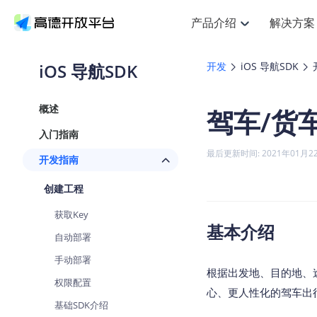
产品介绍
解决方案
空间智能
搜索定位
API
产品定价
NEW
产品介绍
解决方案
文档与支持
定价
iOS 导航SDK
开发
iOS 导航SDK
提供LBS领域的Agent解决方案
Web基础服务API
J
鸿蒙星河版定位SDK
产品定价
HOT
高德开放平台产品介绍
提供各行业LBS解决方案
高德开放平台开发文档与
开放平台产品定价
热门推荐
智能手表
NEW
鸿蒙星河版定位SDK
概述
驾车/货
服务支持
Web高级服务API
提供智能守护与运动出行解决方
技术服务许可
Android定位
查看全部文档
产品定价
入门指南
搜索
HOT
查看全部文档
物流服务API
智能眼镜
GeoHUB自定义地图
NEW
位置、周边、行政区、ID等查询
浏览器定位
最后更新时间: 2021年01月2
开发指南
智能眼镜实时导航及智慧出行解
API
JS
Android
iOS
U
猎鹰服务 API
GeoHUB数据中心
逆地理编码
定位
HOT
创建工程
世界地图
NEW
基于LBS的定位服务
自定义地图
面向开发者提供全球范围内LBS
API
Android
iOS
获取Key
地理/逆地理编码
认证开发商
基本介绍
智能两轮车
NEW
自动部署
位置名称与经纬度之间转换服务
合规精确的两轮车场景导航
API
JS
Android
iOS
手动部署
地理围栏
根据出发地、目的地、
手机银行
NEW
权限配置
虚拟空间围栏服务
提供手机银行APP地图应用
心、更人性化的驾车出
API
Android
iOS
基础SDK介绍
天气查询