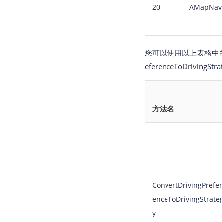
20
AMapNaviD
您可以使用以上表格中的策
eferenceToDrivin
方法名
ConvertDrivingPrefer
enceToDrivingStrate
y