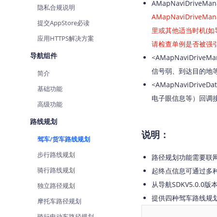
AMapNaviDri
隐私合规说明
查询目标区域当前/未来天气
AMapNaviDriveM
提交AppStore必读
智能硬件定位
里或其他适当时机(如导航V
应用HTTPS解决方案
通过基站、Wifi获取位置信息
请检查单例是否被强引
导航组件
<AMapNaviDri
信号弱、到达目的地
简介
<AMapNaviDri
基础功能
电子眼信息等）回调
高级功能
路线规划
说明：
驾车/货车路线规划
步行路线规划
路径规划功能需要联
骑行路线规划
起终点信息可通过多种
从导航SDKV5.0
独立路径规划
提供四种驾车路线规
摩托车路径规划
骑行电动车路径规划