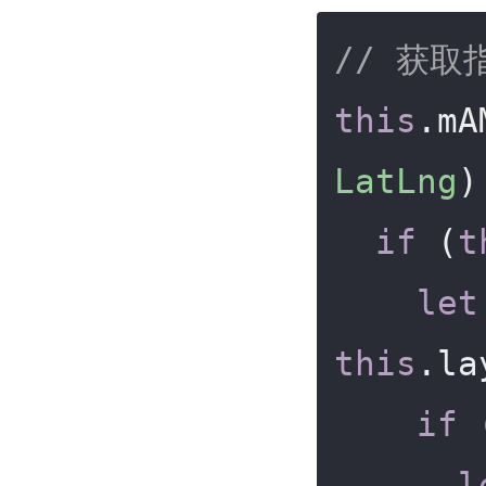
// 获
this
.mA
LatLng
)
if
 (
t
let
this
.la
if
 
l