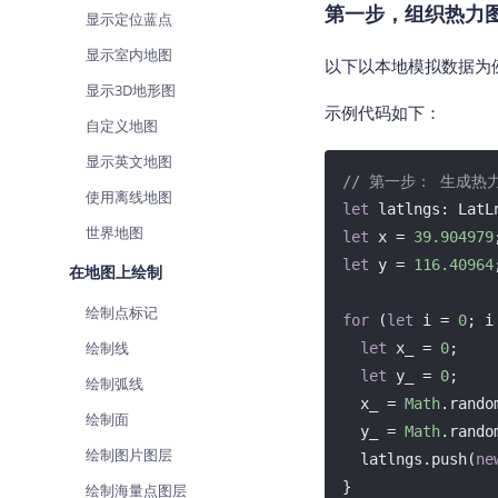
第一步，组织热力
查询目标区域当前/未来天气
显示定位蓝点
显示室内地图
智能硬件定位
以下以本地模拟数据为例
通过基站、Wifi获取位置信息
显示3D地形图
示例代码如下：
自定义地图
显示英文地图
// 第一步： 生成热
使用离线地图
let
世界地图
let
 x = 
39.904979
let
 y = 
116.40964
;
在地图上绘制
绘制点标记
for
 (
let
 i = 
0
; i
绘制线
let
 x_ = 
0
;

let
 y_ = 
0
;

绘制弧线
  x_ = 
Math
.rando
绘制面
  y_ = 
Math
.rando
绘制图片图层
  latlngs.push(
ne
}
绘制海量点图层