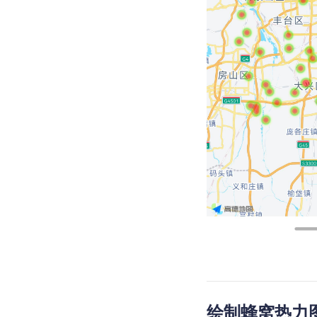
绘制蜂窝热力