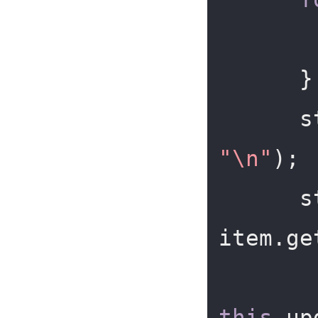
      }

 
"\n"
);

 
item.ge
this
.up