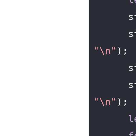
 
"\n"
);

 
"\n"
);

l
f