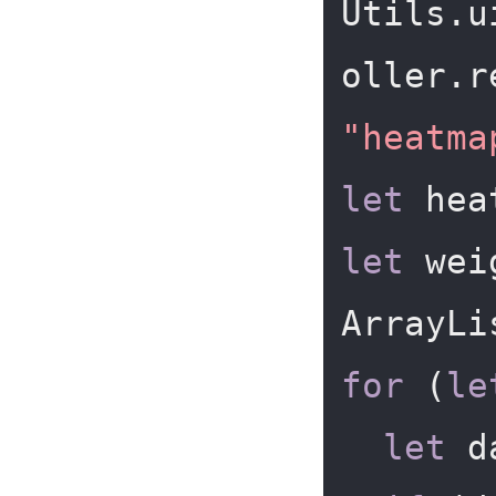
Utils.u
"heatma
let
 hea
let
 wei
for
 (
le
let
 d