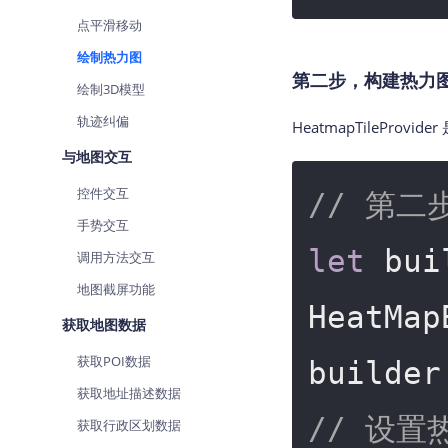
点平滑移动
绘制热力图
第二步，构建热力图 He
绘制3D模型
轨迹纠偏
HeatmapTilePr
与地图交互
控件交互
// 第二步
手势交互
let
 bui
调用方法交互
地图截屏功能
HeatMap
获取地图数据
获取POI数据
获取地址描述数据
// 设
获取行政区划数据