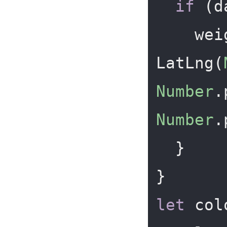
if
 (d
    
LatLng(
Number
.
Number
.
  }

let
 col