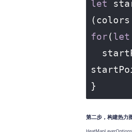
let
 sta
for
(
let
  sta
startPo
}
第二步，构建热力图 He
HeatMapLayerO