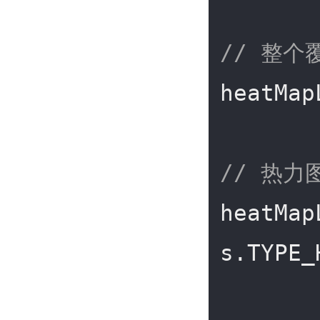
// 整个
heatMap
// 热力
heatMap
s.TYPE_