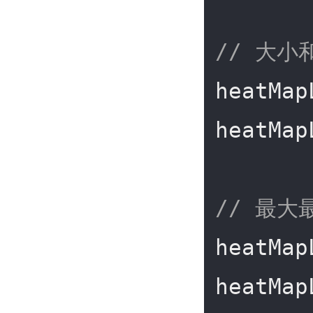
// 大小
heatMap
heatMap
// 最大
heatMap
heatMap