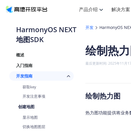
产品介绍
解决方案
空间智能
搜索定位
API
产品定价
NEW
产品介绍
解决方案
文档与支持
定价
HarmonyOS NEXT
开发
HarmonyOS NE
提供LBS领域的Agent解决方案
Web基础服务API
J
地图SDK
鸿蒙星河版定位SDK
产品定价
HOT
高德开放平台产品介绍
提供各行业LBS解决方案
高德开放平台开发文档与
开放平台产品定价
热门推荐
智能手表
NEW
鸿蒙星河版定位SDK
绘制热力
服务支持
Web高级服务API
提供智能守护与运动出行解决方
技术服务许可
Android定位
查看全部文档
产品定价
概述
搜索
HOT
查看全部文档
物流服务API
智能眼镜
GeoHUB自定义地图
NEW
位置、周边、行政区、ID等查询
浏览器定位
最后更新时间: 2025年11月1
入门指南
智能眼镜实时导航及智慧出行解
API
JS
Android
iOS
U
猎鹰服务 API
GeoHUB数据中心
逆地理编码
定位
HOT
开发指南
世界地图
NEW
基于LBS的定位服务
自定义地图
面向开发者提供全球范围内LBS
API
Android
iOS
获取key
地理/逆地理编码
认证开发商
绘制热力图
智能两轮车
开发注意事项
NEW
位置名称与经纬度之间转换服务
合规精确的两轮车场景导航
API
JS
Android
iOS
创建地图
地理围栏
热力图功能提供将业务
手机银行
NEW
显示地图
虚拟空间围栏服务
提供手机银行APP地图应用
API
Android
iOS
切换地图图层
天气查询