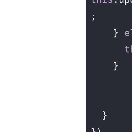
;

    } 
e
t
    }

  }

})