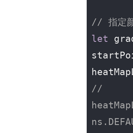
// 指
let
 gra
startPo
// 
heatMap
ns.DEFA