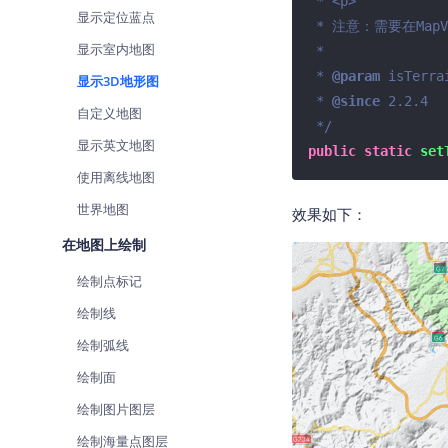
 * <p>

查询目标区域当前/未来天气
智能
显示定位蓝点
 * 注意：需要在MapView创建之前调用

显示室内地图
 *

智能硬件定位
物流
 * 
@param
 isTerr
通过基站、Wifi获取位置信息
提供
显示3D地形图
 * 
@since
 2.2.4

自定义地图
公交
 */
查询
显示英文地图
public
static
set
使用离线地图
交通
查询
世界地图
效果如下：
在地图上绘制
高级
高级
绘制点标记
绘制线
绘制弧线
绘制面
绘制图片图层
绘制海量点图层