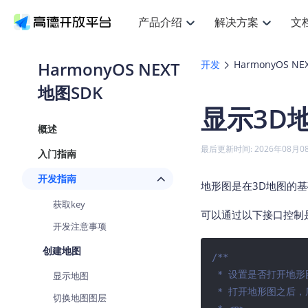
产品介绍
解决方案
文
空间智能
搜索定位
API
产品定价
JS AP
产品
NEW
产品介绍
解决方案
文档与支持
定价
HarmonyOS NEXT
开发
HarmonyOS NE
提供LBS领域的Agent解决方案
提
Web基础服务API
JS API
地图SDK
鸿蒙星河版定位SDK
产品定价
高级能力
鸿蒙
HOT
高德开放平台产品介绍
提供各行业LBS解决方案
高德开放平台开发文档与
开放平台产品定价
热门推荐
智能手表
NEW
鸿蒙星河版定位SDK
鸿蒙
显示3D
服务支持
数据可视化JS
Web高级服务API
提供智能守护与运动出行解决方案
技术服务许可
企业智图Sa
优
Android定位
Android
查看全部文档
产品定价
概述
搜索
导航
HOT
地图组件
查看全部文档
物流服务API
智能眼镜
GeoHUB自定义地图
云图市场
NEW
位置、周边、行政区、ID等查询接口
轻松
浏览器定位
JS API提供G
最后更新时间: 2026年08月0
入门指南
智能眼镜实时导航及智慧出行解决方案
提
API
JS
Android
iOS
Andr
URI API
猎鹰服务 API
GeoHUB数据中心
逆地理编码
经纬度转换
定位
路线
HOT
开发指南
世界地图
O
地形图是在3D地图的
NEW
基于LBS的定位服务
提供
地铁图 JS A
自定义地图
7大类44种
到
面向开发者提供全球范围内LBS服务
API
Android
iOS
API
获取key
可以通过以下接口控制
地理/逆地理编码
猎鹰
认证开发商
商业授权相
智能两轮车
开发注意事项
NEW
位置名称与经纬度之间转换服务
提供
提
合规精确的两轮车场景导航
API
JS
Android
iOS
API
创建地图
/**

地理围栏
货车
手机银行
NEW
 * 设置是否打开地形图, 默认为关闭

显示地图
虚拟空间围栏服务
专业
提供手机银行APP地图应用
API
Android
iOS
API
 * 打开地形图之后，底图会变成3D模式，添加的点线面等覆盖物也会自动带有高程

切换地图图层
天气查询
智能