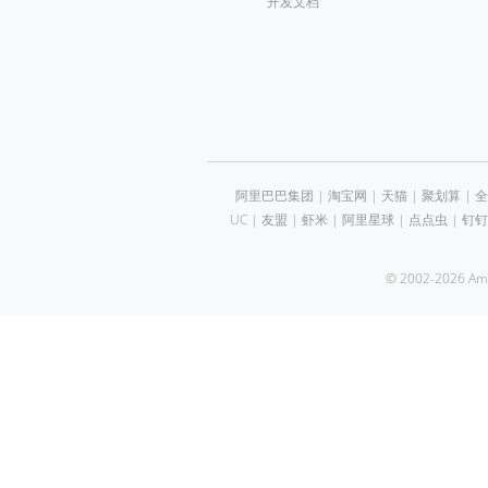
开发文档
阿里巴巴集团
|
淘宝网
|
天猫
|
聚划算
|
全
UC
|
友盟
|
虾米
|
阿里星球
|
点点虫
|
钉钉
© 2002-2026 