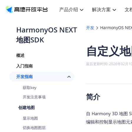
产品介绍
解决方案
文
空间智能
搜索定位
API
产品定价
JS AP
产品
NEW
产品介绍
解决方案
文档与支持
定价
HarmonyOS NEXT
开发
HarmonyOS NE
提供LBS领域的Agent解决方案
提
Web基础服务API
JS API
地图SDK
鸿蒙星河版定位SDK
产品定价
高级能力
鸿蒙
HOT
高德开放平台产品介绍
提供各行业LBS解决方案
高德开放平台开发文档与
开放平台产品定价
热门推荐
智能手表
NEW
鸿蒙星河版定位SDK
鸿蒙
自定义地
服务支持
数据可视化JS
Web高级服务API
提供智能守护与运动出行解决方案
技术服务许可
企业智图Sa
优
Android定位
Android
查看全部文档
产品定价
概述
搜索
导航
HOT
地图组件
查看全部文档
物流服务API
智能眼镜
GeoHUB自定义地图
云图市场
NEW
位置、周边、行政区、ID等查询接口
轻松
浏览器定位
JS API提供G
最后更新时间: 2026年02月1
入门指南
智能眼镜实时导航及智慧出行解决方案
提
API
JS
Android
iOS
Andr
URI API
猎鹰服务 API
GeoHUB数据中心
逆地理编码
经纬度转换
定位
路线
HOT
开发指南
世界地图
O
NEW
基于LBS的定位服务
提供
地铁图 JS A
自定义地图
7大类44种
到
面向开发者提供全球范围内LBS服务
API
Android
iOS
API
获取key
地理/逆地理编码
猎鹰
认证开发商
简介
商业授权相
智能两轮车
开发注意事项
NEW
位置名称与经纬度之间转换服务
提供
提
合规精确的两轮车场景导航
API
JS
Android
iOS
API
创建地图
地理围栏
货车
自 Harmony 3D
手机银行
NEW
显示地图
虚拟空间围栏服务
专业
提供手机银行APP地图应用
编辑和控制显示地图元
API
Android
iOS
API
切换地图图层
天气查询
智能