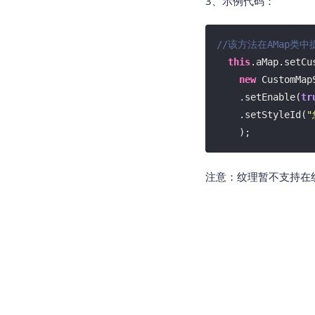
3、示例代码：
//该方法在AMap类中
this
.aMap.setCu
new
 CustomMap
    .setEnable(
tr
    .setStyleId(
"
    );
注意：
纹理暂不支持在线拉