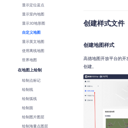
查询目标区域当前/未来天气
智能
显示定位蓝点
显示室内地图
智能硬件定位
物流
创建样式文件
通过基站、Wifi获取位置信息
提供
显示3D地形图
自定义地图
公交
查询
显示英文地图
创建地图样式
使用离线地图
交通
高德地图开放平台的开
查询
世界地图
创建。
在地图上绘制
高级
高级
绘制点标记
绘制线
绘制弧线
绘制面
绘制图片图层
绘制海量点图层