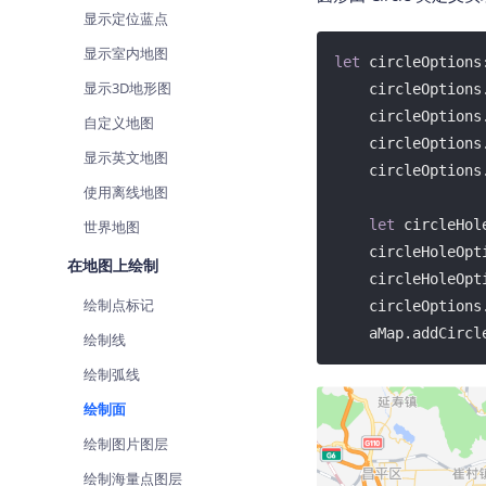
查询目标区域当前/未来天气
显示定位蓝点
显示室内地图
智能硬件定位
let
 circleOptions
通过基站、Wifi获取位置信息
显示3D地形图
    circleOptio
    circleOptio
自定义地图
    circleOptio
显示英文地图
    circleOptio
使用离线地图
let
 circleHol
世界地图
    circleHoleO
在地图上绘制
    circleHoleO
绘制点标记
    circleOpti
    aMap.addCir
绘制线
绘制弧线
绘制面
绘制图片图层
绘制海量点图层