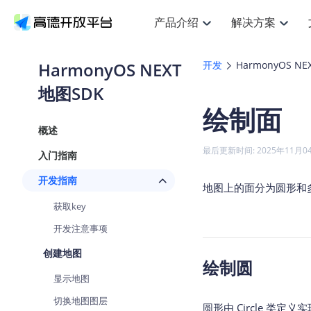
产品介绍
解决方案
空间智能
搜索定位
API
产品定价
JS 
产
NEW
产品介绍
解决方案
文档与支持
定价
HarmonyOS NEXT
开发
HarmonyOS NE
提供LBS领域的Agent解决方案
Web基础服务API
JS API
地图SDK
鸿蒙星河版定位SDK
产品定价
高级能力
HOT
高德开放平台产品介绍
提供各行业LBS解决方案
高德开放平台开发文档与
开放平台产品定价
热门推荐
智能手表
NEW
鸿蒙星河版定位SDK
绘制面
服务支持
数据可视化
Web高级服务API
提供智能守护与运动出行解决方案
技术服务许可
企业智图
Android定位
Andro
查看全部文档
产品定价
概述
搜索
HOT
地图组件
查看全部文档
物流服务API
智能眼镜
GeoHUB自定义地图
云图市场
NEW
位置、周边、行政区、ID等查询接口
浏览器定位
JS API
最后更新时间: 2025年11月0
入门指南
智能眼镜实时导航及智慧出行解决方案
API
JS
Android
iOS
A
URI API
猎鹰服务 API
GeoHUB数据中心
逆地理编码
经纬度转
定位
HOT
开发指南
世界地图
地图上的面分为圆形和
NEW
基于LBS的定位服务
地铁图 JS
自定义地图
7大类4
面向开发者提供全球范围内LBS服务
API
Android
iOS
A
获取key
地理/逆地理编码
认证开发商
商业授权
智能两轮车
开发注意事项
NEW
位置名称与经纬度之间转换服务
合规精确的两轮车场景导航
API
JS
Android
iOS
A
创建地图
绘制圆
地理围栏
手机银行
NEW
显示地图
虚拟空间围栏服务
提供手机银行APP地图应用
API
Android
iOS
A
切换地图图层
天气查询
圆形由 Circle 