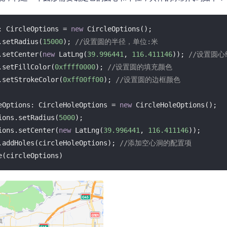
智能外勤调度，提升效益
卫星地形图还原真实地形地貌
物流服务
: CircleOptions = 
new
 CircleOptions();

提供智慧物流API服务接口
ns.setRadius(
15000
); 
//设置圆的半径，单位:米
ns.setCenter(
new
 LatLng(
39.996441
, 
116.411146
)); 
//设置圆
公交信息查询
ns.setFillColor(
0xffff0000
); 
//设置圆的填充颜色
查询公交信息
ns.setStrokeColor(
0xff00ff00
); 
//设置圆的边框颜色
交通路况查询
查询交通态势情况
eOptions: CircleHoleOptions = 
new
 CircleHoleOptions();

ptions.setRadius(
5000
);

高级路径规划
ptions.setCenter(
new
 LatLng(
39.996441
, 
116.411146
));

高级路径规划等能力
ons.addHoles(circleHoleOptions); 
//添加空心洞的配置项
cle(circleOptions)