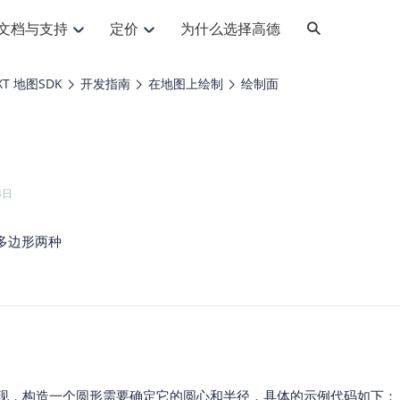
文档与支持
定价
为什么选择高德
网格化营销
三农场景可视化
API
品升级
路线导航
Android 平台
地图产品
iOS 平台
NEW
NEW
XT 地图SDK
开发指南
在地图上绘制
绘制面
提供银行网格化营销场景应用
提供乡村振兴三农场景应用
鸿蒙星河版导航SDK
Android 地图SDK
鸿蒙星河版地图SDK
iOS 地图SDK
NEW
HOT
智慧交通
社交
鸿蒙星河版导航SDK
鸿蒙星河版-轻量地图SDK
JS API
SaaS
优化交通资源配置，赋能智慧交通系统
Android 轻量版地图SDK
社交应用位置服务解决方案
iOS 轻量版地图SDK
id定位问题相关
导航
动态地图
HOT
HOT
出行
Android 定位SDK
运动
iOS 定位SDK
轻松地在APP中加入导航能力
动态地图展示、配置
提供Geolocation定位插件
4日
提供网约车等出行场景解决方案
运动类应用解决方案
ndroid
iOS
API
JS
Android
iOS
HarmonyOS
Android 导航SDK
iOS 导航SDK
换为详细结构化的地址
路线规划
3D地图
HOT
HOT
O2O
智能硬件
多边形两种
提供步行、驾车等规划能力
3D动态地图展示、配置
 API
Android 猎鹰SDK
iOS 猎鹰SDK
4种地图元素可定制
到店、到家等多种O2O业务解决方案
智能硬件LBS解决方案
PI
JS
Android
iOS
猎鹰服务
地铁图
相关问题
上门服务调度
零售铺货
提供专业轨迹管理服务
简单易用的移动端地铁线路图开发接口
提供上门业务调度解决方案
零售快消行业，渠道铺货解决方案
PI
Android
iOS
JS
Android
iOS
货车路径规划
静态地图
专业的货车路径规划服务
灵活地将高德地图迁入应用网页
PI
Android
iOS
类定义实现，构造一个圆形需要确定它的圆心和半径，具体的示例代码如下：
智能调度引擎
3D地形图