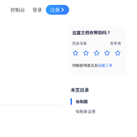
控制台
登录
注册
智慧物流
高级地图工具
鸿蒙星河版平台
高德地图小程序
大模型开发工具
服务
针对物流行业提供解决方案
这篇文档有帮助吗？
世界地图
鸿蒙星河版地图SDK
地图小程序
SKILL专区
常见问题
NEW
HOT
NEW
完全没有
非常有
电商
电商物流行业解决方案
自定义地图
鸿蒙星河版定位SDK
客户管理
MCP Server
创建工单
NEW
HOT
高德开放平台 CLI
地址服务
地图数据可视化 (LOCA)
鸿蒙星河版导航SDK
员工管理
示例中心
NEW
NEW
功能咨询请点击
创建工单
综合地址服务，满足客户全景化需求
地图数据中心 (GeoHUB)
送货提效
合规中心
企业智图
坐标拾取器
地图小程序API
技术服务
一张图轻松管理企业数据
本页目录
高德地图URI Web
空间智能开放平台
智能派单
绘制圆
一站式精准智能派单解决方案
高德地图URI APP
绘制多边形
空间智能开放平台
NEW
用真实空间信息解答业务问题
三维模型转换
微信小程序插件