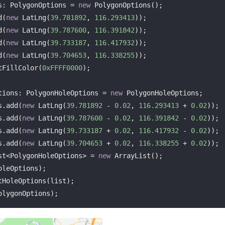
s: PolygonOptions = 
new
 PolygonOptions();

d(
new
 LatLng(
39.781892
, 
116.293413
));

d(
new
 LatLng(
39.787600
, 
116.391842
));

d(
new
 LatLng(
39.733187
, 
116.417932
));

d(
new
 LatLng(
39.704653
, 
116.338255
));

tFillColor(
0xFFFF0000
);

tions: PolygonHoleOptions = 
new
 PolygonHoleOptions;

s.add(
new
 LatLng(
39.781892
 - 
0.02
, 
116.293413
 + 
0.02
));

s.add(
new
 LatLng(
39.787600
 - 
0.02
, 
116.391842
 - 
0.02
));

s.add(
new
 LatLng(
39.733187
 + 
0.02
, 
116.417932
 - 
0.02
));

s.add(
new
 LatLng(
39.704653
 + 
0.02
, 
116.338255
 + 
0.02
st<PolygonHoleOptions> = 
new
 ArrayList();

leOptions);

tHoleOptions(list);

olygonOptions);