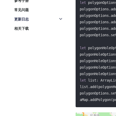
参考手册
let
 polygonOption
polygonOptions.ad
常见问题
polygonOptions.ad
更新日志
polygonOptions.ad
相关下载
polygonOptions.ad
polygonOptions.se
let
 polygonHoleOp
polygonHoleOption
polygonHoleOption
polygonHoleOption
polygonHoleOption
let
 list: ArrayLi
list.add(polygonHo
polygonOptions.se
aMap.addPolygon(p