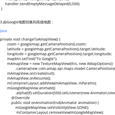
     handler.sendEmptyMessageDelayed(0,500);

 }

3.由Google地图切换到高德地图：
Java
private void changeToAmapView() {

       zoom = googlemap.getCameraPosition().zoom;

       latitude = googlemap.getCameraPosition().target.latitude;

       longitude = googlemap.getCameraPosition().target.longitude;

       mapbtn.setText("To Google");

       mAmapView = new TextureMapView(this, new AMapOptions()

               .camera(new com.amap.api.maps.model.CameraPosition(n
       mAmapView.onCreate(null);

       mAmapView.onResume();

       mContainerLayout.addView(mAmapView, mParams);

       mGoogleMapView.animate()

               .alpha(0f).setDuration(500).setListener(new AnimatorListe
           @Override

           public void onAnimationEnd(Animator animation) {

               mGoogleMapView.setVisibility(View.GONE);

                mContainerLayout.removeView(mGoogleMapView);
