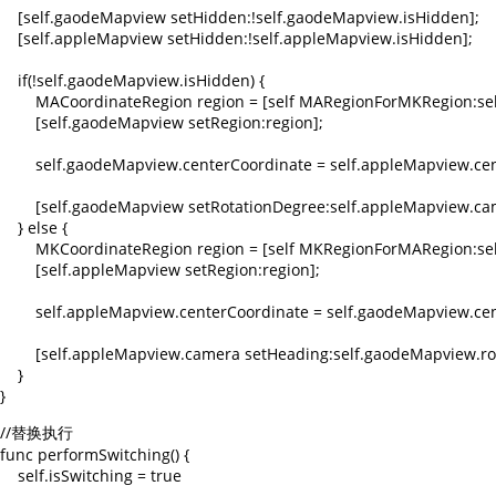
    [self.gaodeMapview setHidden:!self.gaodeMapview.isHidden];

    [self.appleMapview setHidden:!self.appleMapview.isHidden];

    if(!self.gaodeMapview.isHidden) {

        MACoordinateRegion region = [self MARegionForMKRegion:sel
        [self.gaodeMapview setRegion:region];

        self.gaodeMapview.centerCoordinate = self.appleMapview.cen
        [self.gaodeMapview setRotationDegree:self.appleMapview.ca
    } else {

        MKCoordinateRegion region = [self MKRegionForMARegion:se
        [self.appleMapview setRegion:region];

        self.appleMapview.centerCoordinate = self.gaodeMapview.cen
        [self.appleMapview.camera setHeading:self.gaodeMapview.ro
    }

//替换执行

func performSwitching() {

    self.isSwitching = true
