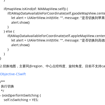
    if(mapView.isKind(of: MAMapView.self)) {

        if(!AMapDataAvailableForCoordinate(self.gaodeMapView.center
            let alert = UIAlertView.init(title: "", message: "是否切换
            alert.show()

        }

    } else {

        if(AMapDataAvailableForCoordinate(self.appleMapView.centerC
            let alert = UIAlertView.init(title: "", message: "是否切换
            alert.show()

        }

    }

2.切换地图，主要同步region、中心点经纬度、旋转角度。目前不支持ca
Objective-C
Swift
/**

 执行切换

 */

- (void)performSwitching {

    self.isSwitching = YES;
