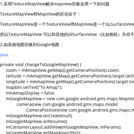
1.采用TextureMapView解决mapview切换会黑一下的问题
TextureMapView和MapView的区别在于：
TextureMapView是一个TextureView而MapView是一个GLSurfaceVi
所以TextureMapView 可以和其他的GlSurfaceView（比如相
2.由高德地图切换到Google地图：
Java
private void changeToGoogleMapView() {

     zoom = mAmapView.getMap().getCameraPosition().zoom;

     latitude = mAmapView.getMap().getCameraPosition().target.latit
     longitude = mAmapView.getMap().getCameraPosition().target.lon
     mapbtn.setText("To Amap");

     mIsAmapDisplay = false;

     mGoogleMapView = new com.google.android.gms.maps.MapView
             .camera(new com.google.android.gms.maps.model

                     .CameraPosition(new com.google.android.gms.maps.mo
     mGoogleMapView.onCreate(null);

     mGoogleMapView.onResume();

     mContainerLayout.addView(mGoogleMapView, mParams);

     mGoogleMapView.getMapAsync(this);
