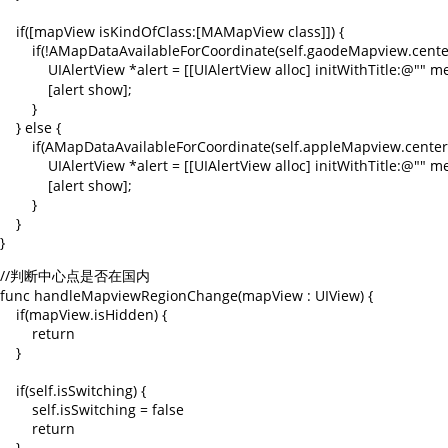
    if([mapView isKindOfClass:[MAMapView class]]) {

        if(!AMapDataAvailableForCoordinate(self.gaodeMapview.center
            UIAlertView *alert = [[UIAlertView alloc] initWithT
            [alert show];

        }

    } else {

        if(AMapDataAvailableForCoordinate(self.appleMapview.centerC
            UIAlertView *alert = [[UIAlertView alloc] initWithT
            [alert show];

        }

    }

//判断中心点是否在国内

func handleMapviewRegionChange(mapView : UIView) {

    if(mapView.isHidden) {

        return

    }

    if(self.isSwitching) {

        self.isSwitching = false

        return

    }
