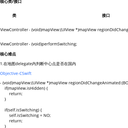
核心类/接口
查询目标区域当前/未来天气
智能外
类
接口
智能硬件定位
物流
通过基站、Wifi获取位置信息
提供智
ViewController
- (void)mapView:(UIView *)mapView regionDidCha
公交
查询公
ViewController
- (void)performSwitching;
交通
核心难点
查询交
1.在地图delegate内判断中心点是否在国内
高级
Objective-C
Swift
高级路
- (void)mapView:(UIView *)mapView regionDidChangeAnimated:(BO
    if(mapView.isHidden) {

        return;

    }

    if(self.isSwitching) {

        self.isSwitching = NO;

        return;

    }
