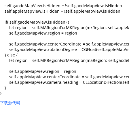
    self.gaodeMapView.isHidden = !self.gaodeMapView.isHidden

    self.appleMapView.isHidden = !self.appleMapView.isHidden

    if(!self.gaodeMapView.isHidden) {

        let region = self.MARegionForMKRegion(mkRegion: self.apple
        self.gaodeMapView.region = region

        self.gaodeMapView.centerCoordinate = self.appleMapView.ce
        self.gaodeMapView.rotationDegree = CGFloat(self.appleMapV
    } else {

        let region = self.MKRegionForMARegion(maRegion: self.gaod
        self.appleMapView.region = region

        self.appleMapView.centerCoordinate = self.gaodeMapView.ce
        self.appleMapView.camera.heading = CLLocationDirection(se
    }

下载源代码