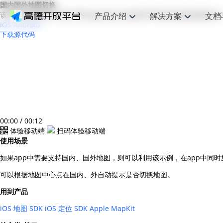
国内国外地图切换
该示例主要是用于向用户展示如何在自己的应用中同时集成高德地图SDK
产品介绍
解决方案
文档
iOS
Android
下载源代码
空间智能
网
搜索定位
API
产品定价
JS API
产品升
NEW
产品介绍
解决方案
文档与支持
定价
提供LBS领域的Agent解决方案
提供
Web基础服务API
JS API
鸿蒙星河版定位SDK
产品定价
高级能力
鸿蒙星
HOT
高德开放平台产品介绍
提供各行业LBS解决方案
高德开放平台开发文档与
开放平台产品定价
热门推荐
智能手表
智
NEW
鸿蒙星河版定位SDK
鸿蒙星
服务支持
数据可视化JS 
Web高级服务API
提供智能守护与运动出行解决方案
技术服务许可
企业智图Saa
优化
Android定位
Android定位
查看全部文档
产品定价
搜索
导航
HOT
地图组件
查看全部文档
物流服务API
智能眼镜
GeoHUB自定义地图
云图市场
出
NEW
位置、周边、行政区、ID等查询接口
轻松地
浏览器定位
JS API提供Geo
智能眼镜实时导航及智慧出行解决方案
提供
API
JS
Android
iOS
Androi
URI API
00:00
/
00:12
猎鹰服务 API
GeoHUB数据中心
逆地理编码
经纬度转换为
定位
路线
HOT
体验移动端
扫码体验移动端
世界地图
O2
NEW
基于LBS的定位服务
提供步
地铁图 JS AP
使用场景
自定义地图
7大类44种地
到店
面向开发者提供全球范围内LBS服务
API
Android
iOS
API
如果app中需要支持国内、国外地图，则可以利用该示例，在app中同
地理/逆地理编码
猎鹰
认证开发商
商业授权相关
上
智能两轮车
NEW
位置名称与经纬度之间转换服务
提供专
提供
合规精确的两轮车场景导航
可以根据地图中心点在国内、外自动提示是否切换地图。
API
JS
Android
iOS
API
地理围栏
货车
用到产品
手机银行
NEW
虚拟空间围栏服务
专业的
提供手机银行APP地图应用
iOS 地图 SDK
iOS 定位 SDK
Apple MapKit
API
Android
iOS
API
天气查询
智能