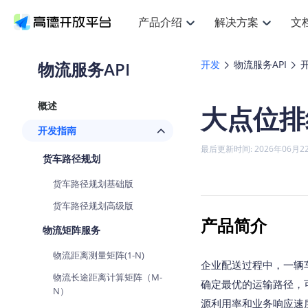
产品介绍
解决方案
文
空间智能
搜索定位
API
产品定价
JS AP
产品
NEW
产品介绍
解决方案
文档与支持
定价
物流服务API
开发
物流服务API
提供LBS领域的Agent解决方案
提
Web基础服务API
JS API
鸿蒙星河版定位SDK
产品定价
高级能力
鸿蒙
HOT
高德开放平台产品介绍
提供各行业LBS解决方案
高德开放平台开发文档与
开放平台产品定价
热门推荐
智能手表
NEW
鸿蒙星河版定位SDK
鸿蒙
概述
大点位排
服务支持
数据可视化JS
Web高级服务API
提供智能守护与运动出行解决方案
技术服务许可
企业智图Sa
优
Android定位
Android
查看全部文档
产品定价
开发指南
搜索
导航
HOT
地图组件
查看全部文档
物流服务API
智能眼镜
GeoHUB自定义地图
云图市场
NEW
位置、周边、行政区、ID等查询接口
轻松
浏览器定位
JS API提供G
最后更新时间: 2026年06月2
智能眼镜实时导航及智慧出行解决方案
提
API
JS
Android
iOS
Andr
货车路径规划
URI API
猎鹰服务 API
GeoHUB数据中心
逆地理编码
经纬度转换
定位
路线
HOT
世界地图
O
货车路径规划基础版
NEW
基于LBS的定位服务
提供
地铁图 JS A
自定义地图
7大类44种
到
面向开发者提供全球范围内LBS服务
API
Android
iOS
API
货车路径规划高级版
地理/逆地理编码
猎鹰
认证开发商
产品简介
商业授权相
智能两轮车
NEW
物流矩阵服务
位置名称与经纬度之间转换服务
提供
提
合规精确的两轮车场景导航
API
JS
Android
iOS
API
物流距离测量矩阵(1-N)
地理围栏
货车
企业配送过程中，一辆
手机银行
NEW
虚拟空间围栏服务
专业
物流长途距离计算矩阵（M-
提供手机银行APP地图应用
确定最优的运输路径，
API
Android
iOS
API
N）
源利用率和业务响应速
天气查询
智能