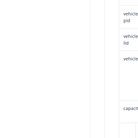
vehicl
pId
vehicl
lId
vehicl
capaci