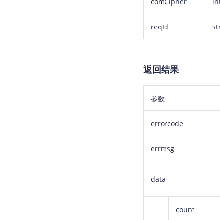
comCipher
in
reqId
st
返回结果
参数
errorcode
errmsg
data
count