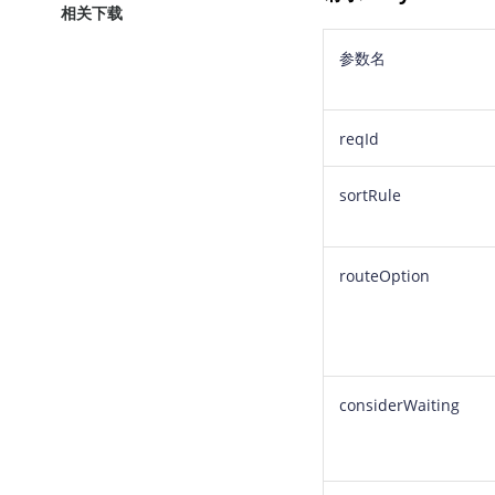
相关下载
参数名
reqId
sortRule
routeOption
considerWaiting