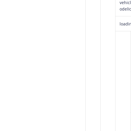
vehic
odelI
loadi