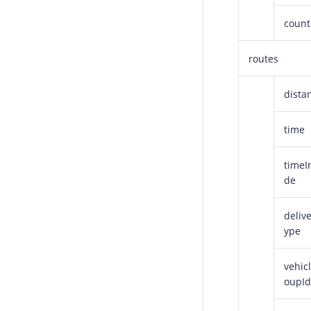
count
routes
dista
time
timeI
de
deliv
ype
vehic
oupId