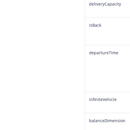
deliveryCapacity
isBack
departureTime
infiniteVehicle
balanceDimension