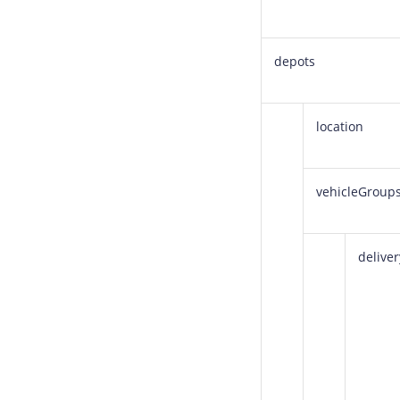
depots
location
vehicleGroup
delive