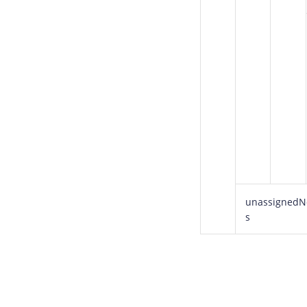
unassignedN
s