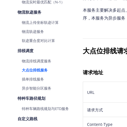
物流实时最优匹配（N-1）
查询目标区域当前/未来天气
智能
本服务主要解决多起点
物流轨迹服务
智能硬件定位
物流
序，本服务为异步服务，适
物流上传坐标轨迹计算
通过基站、Wifi获取位置信息
提供
物流轨迹服务
公交
查询
轨迹重合度对比计算
大点位排线请
排线调度
交通
查询
物流排线调度服务
高级
大点位排线服务
请求地址
高级
插单排线服务
异步智能分区服务
URL
特种车路径规划
特种车辆路线规划与ETD服务
请求方式
自定义路线
Content-Type