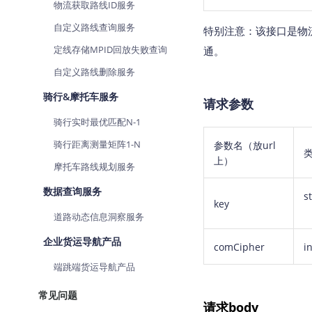
物流获取路线ID服务
自定义路线查询服务
特别注意：该接口是物
定线存储MPID回放失败查询
通。
自定义路线删除服务
骑行&摩托车服务
请求参数
骑行实时最优匹配N-1
骑行距离测量矩阵1-N
参数名
（放url
上）
摩托车路线规划服务
数据查询服务
s
key
道路动态信息洞察服务
企业货运导航产品
comCipher
in
端跳端货运导航产品
常见问题
请求body