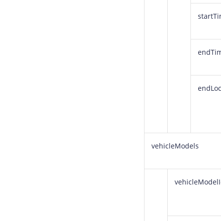
startT
endTi
endLoc
vehicleModels
vehicleModel