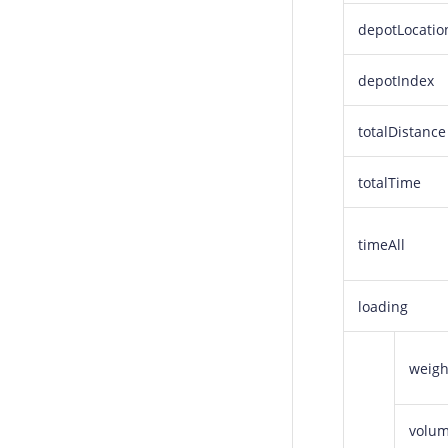
depotLocatio
depotIndex
totalDistance
totalTime
timeAll
loading
weigh
volu