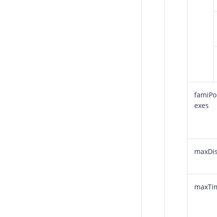
famiPo
exes
maxDis
maxTi