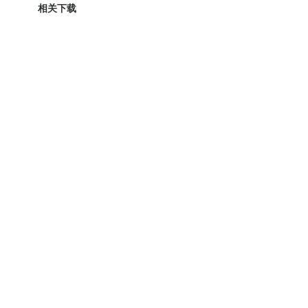
相关下载
新手入门
产品与服务
解决方案
开发文档
阿里巴巴集团
|
淘宝网
|
天猫
|
聚划
UC
|
友盟
|
虾米
|
阿里星球
|
点点虫