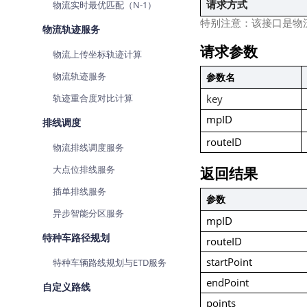
请求方式
物流实时最优匹配（N-1）
查询目标区域当前/未来天气
特别注意：该接口是物
物流轨迹服务
智能硬件定位
请求参数
物流上传坐标轨迹计算
通过基站、Wifi获取位置信息
物流轨迹服务
参数名
key
轨迹重合度对比计算
mpID
排线调度
routeID
物流排线调度服务
返回结果
大点位排线服务
插单排线服务
参数
异步智能分区服务
mpID
特种车路径规划
routeID
startPoint
特种车辆路线规划与ETD服务
endPoint
自定义路线
points