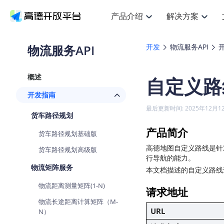
产品介绍
解决方案
空间智能
搜索定位
API
产品定价
JS 
产
NEW
产品介绍
解决方案
文档与支持
定价
物流服务API
开发
物流服务API
提供LBS领域的Agent解决方案
Web基础服务API
JS API
鸿蒙星河版定位SDK
产品定价
高级能力
HOT
高德开放平台产品介绍
提供各行业LBS解决方案
高德开放平台开发文档与
开放平台产品定价
热门推荐
智能手表
NEW
鸿蒙星河版定位SDK
概述
自定义路
服务支持
数据可视化
Web高级服务API
提供智能守护与运动出行解决方案
技术服务许可
企业智图
Android定位
Andro
查看全部文档
产品定价
开发指南
搜索
HOT
地图组件
查看全部文档
物流服务API
智能眼镜
GeoHUB自定义地图
云图市场
NEW
位置、周边、行政区、ID等查询接口
浏览器定位
JS API
最后更新时间: 2025年12月1
智能眼镜实时导航及智慧出行解决方案
API
JS
Android
iOS
A
货车路径规划
URI API
猎鹰服务 API
GeoHUB数据中心
逆地理编码
经纬度转
定位
HOT
产品简介
世界地图
货车路径规划基础版
NEW
基于LBS的定位服务
地铁图 JS
自定义地图
7大类4
面向开发者提供全球范围内LBS服务
API
Android
iOS
A
高德地图自定义路线是针
货车路径规划高级版
行导航的能力。
地理/逆地理编码
认证开发商
商业授权
智能两轮车
NEW
物流矩阵服务
位置名称与经纬度之间转换服务
本文档描述的自定义路线查
合规精确的两轮车场景导航
API
JS
Android
iOS
A
物流距离测量矩阵(1-N)
请求地址
地理围栏
手机银行
NEW
虚拟空间围栏服务
物流长途距离计算矩阵（M-
提供手机银行APP地图应用
API
Android
iOS
A
URL
N）
天气查询