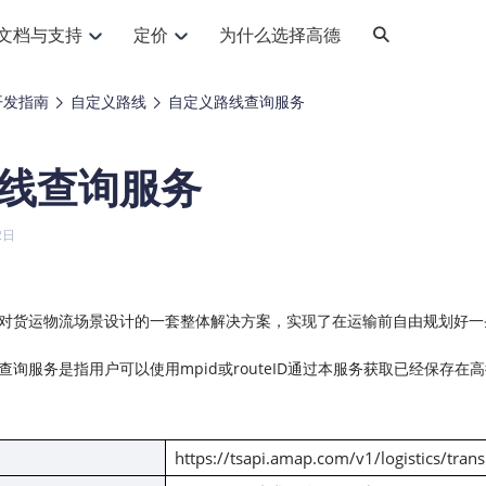
文档与支持
定价
为什么选择高德
网格化营销
三农场景可视化
API
品升级
路线导航
Android 平台
地图产品
iOS 平台
NEW
NEW
开发指南
自定义路线
自定义路线查询服务
提供银行网格化营销场景应用
提供乡村振兴三农场景应用
鸿蒙星河版导航SDK
Android 地图SDK
鸿蒙星河版地图SDK
iOS 地图SDK
NEW
HOT
智慧交通
社交
鸿蒙星河版导航SDK
鸿蒙星河版-轻量地图SDK
线查询服务
JS API
SaaS
优化交通资源配置，赋能智慧交通系统
Android 轻量版地图SDK
社交应用位置服务解决方案
iOS 轻量版地图SDK
id定位问题相关
导航
动态地图
HOT
HOT
出行
Android 定位SDK
运动
iOS 定位SDK
轻松地在APP中加入导航能力
动态地图展示、配置
提供Geolocation定位插件
2日
提供网约车等出行场景解决方案
运动类应用解决方案
ndroid
iOS
API
JS
Android
iOS
HarmonyOS
Android 导航SDK
iOS 导航SDK
换为详细结构化的地址
路线规划
3D地图
HOT
HOT
O2O
智能硬件
提供步行、驾车等规划能力
3D动态地图展示、配置
 API
Android 猎鹰SDK
iOS 猎鹰SDK
4种地图元素可定制
到店、到家等多种O2O业务解决方案
智能硬件LBS解决方案
PI
JS
Android
iOS
对货运物流场景设计的一套整体解决方案，实现了在运输前自由规划好一
猎鹰服务
地铁图
相关问题
上门服务调度
零售铺货
提供专业轨迹管理服务
简单易用的移动端地铁线路图开发接口
询服务是指用户可以使用mpid或routeID通过本服务获取已经保存
提供上门业务调度解决方案
零售快消行业，渠道铺货解决方案
PI
Android
iOS
JS
Android
iOS
货车路径规划
静态地图
专业的货车路径规划服务
灵活地将高德地图迁入应用网页
PI
Android
iOS
https://tsapi.amap.com/v1/logistics/trans
智能调度引擎
3D地形图