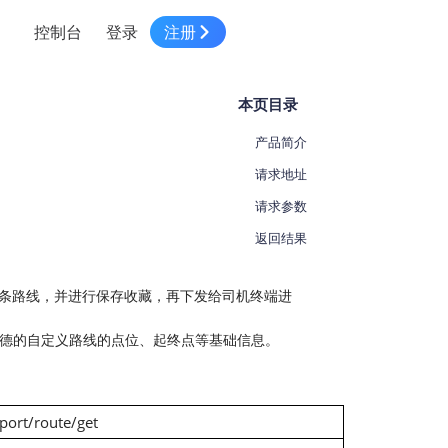
控制台
登录
注册
智慧物流
高级地图工具
鸿蒙星河版平台
高德地图小程序
大模型开发工具
服务
本页目录
针对物流行业提供解决方案
世界地图
鸿蒙星河版地图SDK
地图小程序
SKILL专区
常见问题
NEW
HOT
NEW
产品简介
电商
电商物流行业解决方案
自定义地图
鸿蒙星河版定位SDK
客户管理
MCP Server
创建工单
NEW
HOT
请求地址
高德开放平台 CLI
地址服务
地图数据可视化 (LOCA)
鸿蒙星河版导航SDK
员工管理
示例中心
请求参数
NEW
NEW
综合地址服务，满足客户全景化需求
返回结果
地图数据中心 (GeoHUB)
送货提效
合规中心
企业智图
坐标拾取器
地图小程序API
技术服务
一张图轻松管理企业数据
条路线，并进行保存收藏，再下发给司机终端进
高德地图URI Web
空间智能开放平台
智能派单
在高德的自定义路线的点位、起终点等基础信息。
一站式精准智能派单解决方案
高德地图URI APP
空间智能开放平台
NEW
用真实空间信息解答业务问题
三维模型转换
port/route/get
微信小程序插件