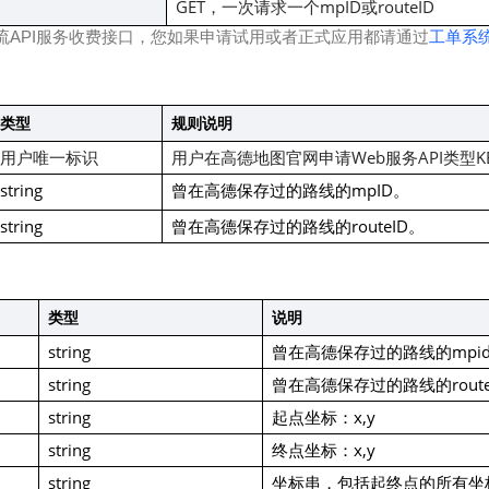
GET，一次请求一个mpID或routeID
智能外勤调度，提升效益
卫星地形图还原真实地形地貌
流API服务收费接口，您如果申请试用或者正式应用都请通过
工单系
物流服务
提供智慧物流API服务接口
类型
规则说明
公交信息查询
查询公交信息
用户唯一标识
用户在高德地图官网申请Web服务API类型K
string
曾在高德保存过的路线的mpID。
交通路况查询
查询交通态势情况
string
曾在高德保存过的路线的routeID。
高级路径规划
高级路径规划等能力
类型
说明
string
曾在高德保存过的路线的mpi
string
曾在高德保存过的路线的route
string
起点坐标：x,y
string
终点坐标：x,y
string
坐标串，包括起终点的所有坐标点