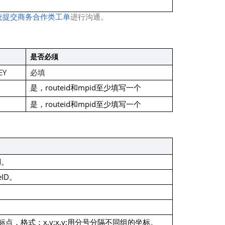
地图Flutter插件
统提交商务合作类工单
进行沟通。
地图名片
是否必须
EY
必填
是，routeid和mpid至少填写一个
是，routeid和mpid至少填写一个
d。
ID。
，格式：x,y;x,y;用分号分隔不同组的坐标。