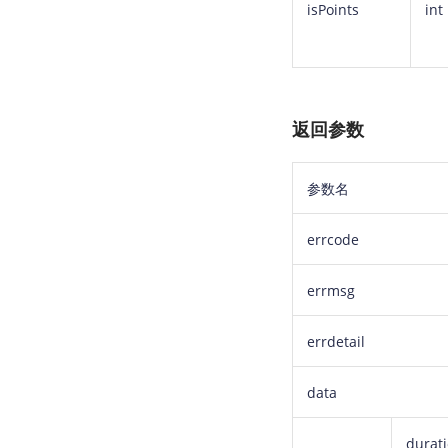
isPoints
int
返回参数
参数名
errcode
errmsg
errdetail
data
durat