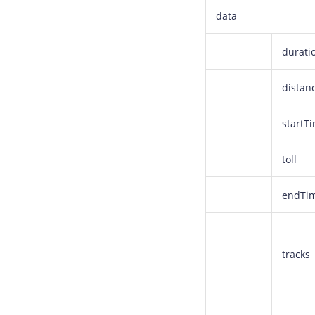
data
durati
distan
startT
toll
endTi
tracks