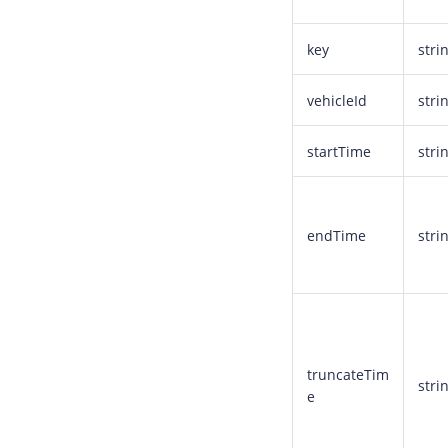
key
stri
vehicleId
stri
startTime
stri
endTime
stri
truncateTim
stri
e