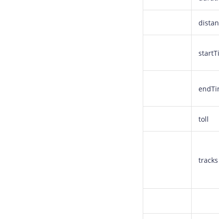
dista
start
endT
toll
track