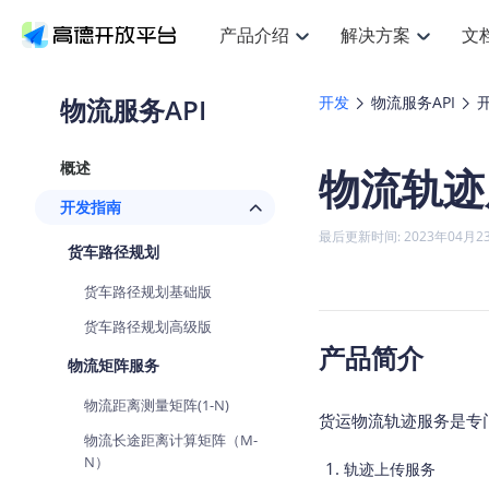
产品介绍
解决方案
文
空间智能
搜索定位
API
产品定价
JS AP
产品
NEW
产品介绍
解决方案
文档与支持
定价
物流服务API
开发
物流服务API
提供LBS领域的Agent解决方案
提
Web基础服务API
JS API
鸿蒙星河版定位SDK
产品定价
高级能力
鸿蒙
HOT
高德开放平台产品介绍
提供各行业LBS解决方案
高德开放平台开发文档与
开放平台产品定价
热门推荐
智能手表
NEW
鸿蒙星河版定位SDK
鸿蒙
概述
物流轨迹
服务支持
数据可视化JS
Web高级服务API
提供智能守护与运动出行解决方案
技术服务许可
企业智图Sa
优
Android定位
Android
查看全部文档
产品定价
开发指南
搜索
导航
HOT
地图组件
查看全部文档
物流服务API
智能眼镜
GeoHUB自定义地图
云图市场
NEW
位置、周边、行政区、ID等查询接口
轻松
浏览器定位
JS API提供G
最后更新时间: 2023年04月2
智能眼镜实时导航及智慧出行解决方案
提
API
JS
Android
iOS
Andr
货车路径规划
URI API
猎鹰服务 API
GeoHUB数据中心
逆地理编码
经纬度转换
定位
路线
HOT
世界地图
O
货车路径规划基础版
NEW
基于LBS的定位服务
提供
地铁图 JS A
自定义地图
7大类44种
到
面向开发者提供全球范围内LBS服务
API
Android
iOS
API
货车路径规划高级版
地理/逆地理编码
猎鹰
认证开发商
产品简介
商业授权相
智能两轮车
NEW
物流矩阵服务
位置名称与经纬度之间转换服务
提供
提
合规精确的两轮车场景导航
API
JS
Android
iOS
API
物流距离测量矩阵(1-N)
地理围栏
货车
货运物流轨迹服务是专
手机银行
NEW
虚拟空间围栏服务
专业
物流长途距离计算矩阵（M-
提供手机银行APP地图应用
API
Android
iOS
API
N）
轨迹上传服务
天气查询
智能