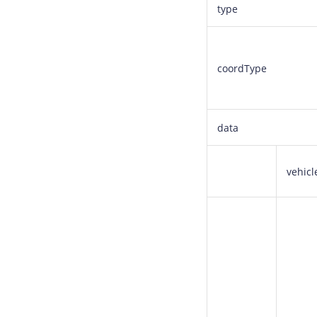
type
coordType
data
vehicl