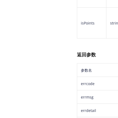
isPoints
stri
返回参数
参数名
errcode
errmsg
errdetail