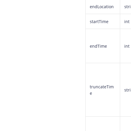
endLocation
str
startTime
int
endTime
int
truncateTim
str
e