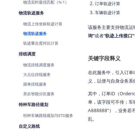
物流实时最优匹配（N-1）
订单轨迹计算
查询目标区域当前/未来天气
智能
车辆轨迹计算
物流轨迹服务
智能硬件定位
物流
物流上传坐标轨迹计算
通过基站、Wifi获取位置信息
提供
该服务主要支持物流运
物流轨迹服务
询”
或者“
轨迹上传接口”
公交
查询
轨迹重合度对比计算
排线调度
交通
关键字段释义
查询
物流排线调度服务
在此服务中，引入订单ID
高级
大点位排线服务
义，以便与自身业务系
高级
插单排线服务
其中，订单ID（Ord
异步智能分区服务
单，该字段可不传；车辆I
特种车路径规划
A888888"），业
特种车辆路线规划与ETD服务
乱。
自定义路线