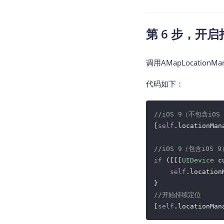
第 6 步，开
调用AMapLocationMa
代码如下：
//iOS 9（不包含i
[
self
.locationMan
//iOS 9（包含iO
if
 ([[[
UIDevice
 c
self
.location
//开始持续定位
[
self