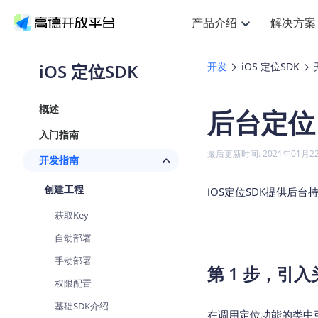
产品介绍
解决方案
空间智能
搜索定位
API
产品定价
NEW
产品介绍
解决方案
文档与支持
定价
iOS 定位SDK
开发
iOS 定位SDK
提供LBS领域的Agent解决方案
Web基础服务API
J
鸿蒙星河版定位SDK
产品定价
HOT
高德开放平台产品介绍
提供各行业LBS解决方案
高德开放平台开发文档与
开放平台产品定价
热门推荐
智能手表
NEW
鸿蒙星河版定位SDK
概述
后台定位
服务支持
Web高级服务API
提供智能守护与运动出行解决方
技术服务许可
Android定位
查看全部文档
产品定价
入门指南
搜索
HOT
查看全部文档
物流服务API
智能眼镜
GeoHUB自定义地图
NEW
位置、周边、行政区、ID等查询
浏览器定位
最后更新时间: 2021年01月2
开发指南
智能眼镜实时导航及智慧出行解
API
JS
Android
iOS
U
猎鹰服务 API
GeoHUB数据中心
逆地理编码
定位
HOT
创建工程
世界地图
iOS定位SDK提供后
NEW
基于LBS的定位服务
自定义地图
面向开发者提供全球范围内LBS
API
Android
iOS
获取Key
地理/逆地理编码
认证开发商
智能两轮车
NEW
自动部署
位置名称与经纬度之间转换服务
合规精确的两轮车场景导航
API
JS
Android
iOS
手动部署
第 1 步，引
地理围栏
手机银行
NEW
权限配置
虚拟空间围栏服务
提供手机银行APP地图应用
API
Android
iOS
基础SDK介绍
天气查询
在调用定位功能的类中引入AM