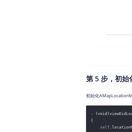
第 5 步，初
初始化AMapLocati
- (void)viewDidLoa
{

self
.location