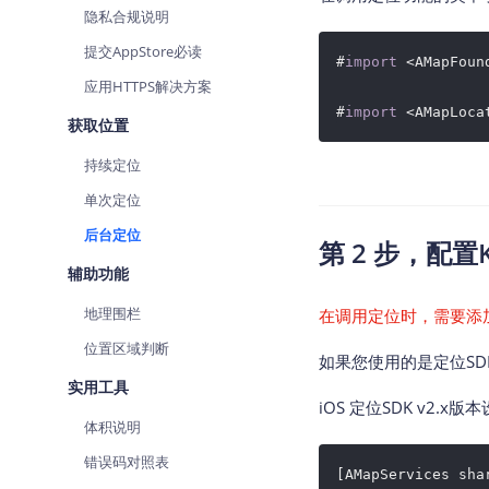
隐私合规说明
查询目标区域当前/未来天气
提交AppStore必读
智能硬件定位
#
import
 <AMapFoun
应用HTTPS解决方案
通过基站、Wifi获取位置信息
#
import
获取位置
持续定位
单次定位
后台定位
第 2 步，配置K
辅助功能
地理围栏
在调用定位时，需要添加
位置区域判断
如果您使用的是定位SDK
实用工具
iOS 定位SDK v2.x版本
体积说明
错误码对照表
[AMapServices sha