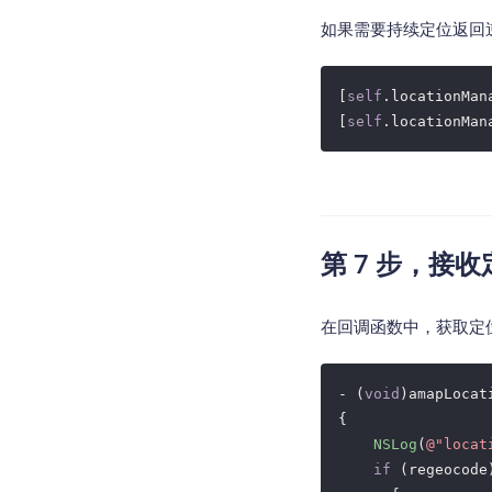
如果需要持续定位返回逆
[
self
.locationMan
[
self
第 7 步，接
在回调函数中，获取定
- (
void
)amapLocat
{

NSLog
(
@"locat
if
 (regeocode)