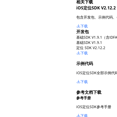
相关下载
查询目标区域当前/未来天气
智能
iOS定位SDK V2.12
智能硬件定位
物流
包含开发包、示例代码、
通过基站、Wifi获取位置信息
提供
下载
开发包
公交
基础SDK V1.9.1（含IDF
查询
基础SDK V1.9.1
定位 SDK V2.12.2
交通
下载
查询
示例代码
高级
高级
iOS定位SDK全部示例代
下载
参考文档下载
参考手册
iOS定位SDK参考手册
下载