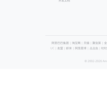
开发文档
阿里巴巴集团
|
淘宝网
|
天猫
|
聚划算
|
全
UC
|
友盟
|
虾米
|
阿里星球
|
点点虫
|
钉钉
© 2002-2026 