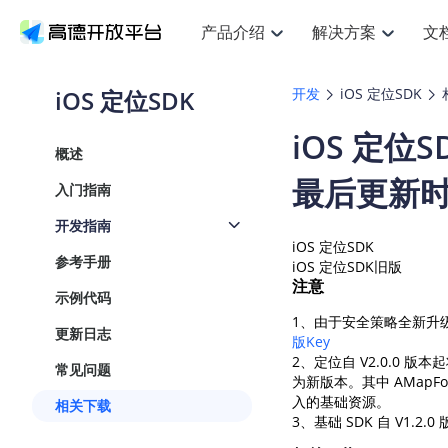
产品介绍
解决方案
文
空间智能
搜索定位
API
产品定价
JS AP
产品
NEW
产品介绍
解决方案
文档与支持
定价
iOS 定位SDK
开发
iOS 定位SDK
提供LBS领域的Agent解决方案
提
Web基础服务API
JS API
鸿蒙星河版定位SDK
产品定价
高级能力
鸿蒙
HOT
iOS 定位
高德开放平台产品介绍
提供各行业LBS解决方案
高德开放平台开发文档与
开放平台产品定价
热门推荐
智能手表
NEW
鸿蒙星河版定位SDK
鸿蒙
概述
服务支持
数据可视化JS
Web高级服务API
提供智能守护与运动出行解决方案
技术服务许可
企业智图Sa
优
Android定位
最后更新时间
Android
查看全部文档
产品定价
入门指南
搜索
导航
HOT
地图组件
查看全部文档
物流服务API
智能眼镜
GeoHUB自定义地图
云图市场
NEW
位置、周边、行政区、ID等查询接口
轻松
浏览器定位
JS API提供G
开发指南
智能眼镜实时导航及智慧出行解决方案
提
API
JS
Android
iOS
Andr
URI API
猎鹰服务 API
GeoHUB数据中心
iOS 定位SDK
逆地理编码
经纬度转换
定位
路线
HOT
参考手册
世界地图
iOS 定位SDK旧版
O
NEW
基于LBS的定位服务
提供
地铁图 JS A
自定义地图
7大类44种
到
注意
面向开发者提供全球范围内LBS服务
API
Android
iOS
API
示例代码
地理/逆地理编码
猎鹰
认证开发商
商业授权相
1、由于安全策略全新升级，
智能两轮车
NEW
更新日志
位置名称与经纬度之间转换服务
提供
版Key
提
合规精确的两轮车场景导航
API
JS
Android
iOS
API
2、定位自 V2.0.0 版
常见问题
地理围栏
货车
为新版本。其中 AMapFo
手机银行
NEW
虚拟空间围栏服务
入的基础资源。
专业
相关下载
提供手机银行APP地图应用
API
Android
iOS
API
3、基础 SDK 自 V1.
天气查询
智能