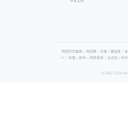
开发文档
阿里巴巴集团
|
淘宝网
|
天猫
|
聚划算
|
全
UC
|
友盟
|
虾米
|
阿里星球
|
点点虫
|
钉钉
© 2002-2026 