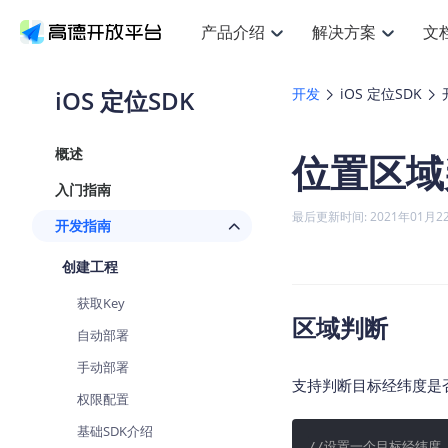
产品介绍
解决方案
文
空间智能
搜索定位
API
产品定价
JS AP
产品
NEW
产品介绍
解决方案
文档与支持
定价
iOS 定位SDK
开发
iOS 定位SDK
提供LBS领域的Agent解决方案
提
Web基础服务API
JS API
鸿蒙星河版定位SDK
产品定价
高级能力
鸿蒙
HOT
高德开放平台产品介绍
提供各行业LBS解决方案
高德开放平台开发文档与
开放平台产品定价
热门推荐
智能手表
NEW
鸿蒙星河版定位SDK
鸿蒙
概述
位置区域
服务支持
数据可视化JS
Web高级服务API
提供智能守护与运动出行解决方案
技术服务许可
企业智图Sa
优
Android定位
Android
查看全部文档
产品定价
入门指南
搜索
导航
HOT
地图组件
查看全部文档
物流服务API
智能眼镜
GeoHUB自定义地图
云图市场
NEW
位置、周边、行政区、ID等查询接口
轻松
浏览器定位
JS API提供G
最后更新时间: 2021年01月2
开发指南
智能眼镜实时导航及智慧出行解决方案
提
API
JS
Android
iOS
Andr
URI API
猎鹰服务 API
GeoHUB数据中心
逆地理编码
经纬度转换
定位
路线
HOT
创建工程
世界地图
O
NEW
基于LBS的定位服务
提供
地铁图 JS A
自定义地图
7大类44种
到
面向开发者提供全球范围内LBS服务
API
Android
iOS
API
获取Key
地理/逆地理编码
猎鹰
认证开发商
区域判断
商业授权相
智能两轮车
NEW
自动部署
位置名称与经纬度之间转换服务
提供
提
合规精确的两轮车场景导航
API
JS
Android
iOS
API
手动部署
地理围栏
货车
支持判断目标经纬度是
手机银行
NEW
权限配置
虚拟空间围栏服务
专业
提供手机银行APP地图应用
API
Android
iOS
API
基础SDK介绍
天气查询
智能
//设置一个目标经纬度