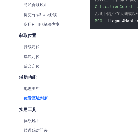
隐私合规说明
查询目标区域当前/未来天气
智能
CLLocationCoordin
//返回是否在大陆或以
提交AppStore必读
智能硬件定位
物流
BOOL
应用HTTPS解决方案
通过基站、Wifi获取位置信息
提供
获取位置
公交
查询
持续定位
单次定位
交通
查询
后台定位
高级
辅助功能
高级
地理围栏
位置区域判断
实用工具
体积说明
错误码对照表