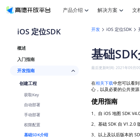
产品介绍
解决方案
文
空间智能
搜索定位
API
产品定价
JS AP
产品
NEW
产品介绍
解决方案
文档与支持
定价
iOS 定位SDK
开发
iOS 定位SDK
提供LBS领域的Agent解决方案
提
Web基础服务API
JS API
鸿蒙星河版定位SDK
产品定价
高级能力
鸿蒙
HOT
高德开放平台产品介绍
提供各行业LBS解决方案
高德开放平台开发文档与
开放平台产品定价
热门推荐
智能手表
NEW
鸿蒙星河版定位SDK
鸿蒙
概述
基础SD
服务支持
数据可视化JS
Web高级服务API
提供智能守护与运动出行解决方案
技术服务许可
企业智图Sa
优
Android定位
Android
查看全部文档
产品定价
入门指南
搜索
导航
HOT
地图组件
查看全部文档
物流服务API
智能眼镜
GeoHUB自定义地图
云图市场
NEW
位置、周边、行政区、ID等查询接口
轻松
浏览器定位
JS API提供G
最后更新时间: 2021年09月0
开发指南
智能眼镜实时导航及智慧出行解决方案
提
API
JS
Android
iOS
Andr
URI API
猎鹰服务 API
GeoHUB数据中心
逆地理编码
经纬度转换
定位
路线
HOT
在
相关下载
中您可以看到我
创建工程
世界地图
O
NEW
基于LBS的定位服务
提供
地铁图 JS A
自定义地图
心，以及必要的公共资源，
7大类44种
到
面向开发者提供全球范围内LBS服务
API
Android
iOS
API
获取Key
地理/逆地理编码
猎鹰
认证开发商
使用指南
商业授权相
智能两轮车
NEW
自动部署
位置名称与经纬度之间转换服务
提供
提
合规精确的两轮车场景导航
API
JS
Android
iOS
API
1、自
iOS 地图 SDK V4.
手动部署
地理围栏
货车
手机银行
NEW
2、基础 SDK 自 V1.2.
权限配置
虚拟空间围栏服务
专业
提供手机银行APP地图应用
API
Android
iOS
API
3、以上及以后版本的 SD
基础SDK介绍
天气查询
智能