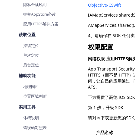
隐私合规说明
查询目标区域当前/未来天气
Objective-C
Swift
智能
提交AppStore必读
智能硬件定位
物流
应用HTTPS解决方案
通过基站、Wifi获取位置信息
提供
AMapServices.shared()
获取位置
4、请确保在 SDK 任
公交
查询
持续定位
权限配置
单次定位
交通
网络权限-应用HTTPS
查询
后台定位
App Transport S
高级
HTTPS（而不是 HT
辅助功能
闭，让自己的应用通过 H
高级
地理围栏
ATS
。
位置区域判断
下方提供了高德 iOS S
实用工具
第 1 步，升级 SDK
请对照下表更新您的SDK
体积说明
错误码对照表
产品名称