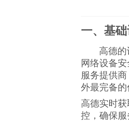
查询目标区域当前/未来天气
智能外
智能硬件定位
物流
通过基站、Wifi获取位置信息
提供智
一、基础
公交
查询公
高德的计
交通
查询交
网络设备安
高级
服务提供商
高级路
外最完备的
高德实时获
控，确保服