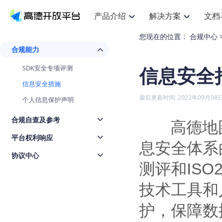
产品介绍
解决方案
文档
您现在的位置：
合规中心
空间智能
网
搜索定位
API
产品定价
JS API
产品升
NEW
产品介绍
解决方案
文档与支持
定价
合规能力
提供LBS领域的Agent解决方案
提供
Web基础服务API
JS API
鸿蒙星河版定位SDK
产品定价
高级能力
鸿蒙星
HOT
信息安全
高德开放平台产品介绍
提供各行业LBS解决方案
高德开放平台开发文档与
开放平台产品定价
SDK安全专项评测
热门推荐
智能手表
智
NEW
鸿蒙星河版定位SDK
鸿蒙星
服务支持
数据可视化JS 
Web高级服务API
提供智能守护与运动出行解决方案
技术服务许可
企业智图Saa
优化
信息安全措施
Android定位
Android定位
查看全部文档
产品定价
搜索
导航
HOT
最后更新时间: 2022年09月08
个人信息保护声明
地图组件
查看全部文档
物流服务API
智能眼镜
GeoHUB自定义地图
云图市场
出
NEW
位置、周边、行政区、ID等查询接口
轻松地
浏览器定位
JS API提供Geo
智能眼镜实时导航及智慧出行解决方案
提供
API
JS
Android
iOS
Androi
URI API
合规自查及参考
猎鹰服务 API
GeoHUB数据中心
逆地理编码
高德地图开
经纬度转换为
定位
路线
HOT
世界地图
O2
NEW
基于LBS的定位服务
提供步
平台权利响应
地铁图 JS AP
自定义地图
7大类44种地
到店
面向开发者提供全球范围内LBS服务
息安全体系
API
Android
iOS
API
协议中心
地理/逆地理编码
猎鹰
认证开发商
商业授权相关
上
智能两轮车
NEW
测评和ISO
位置名称与经纬度之间转换服务
提供专
提供
合规精确的两轮车场景导航
API
JS
Android
iOS
API
技术工具和
地理围栏
货车
手机银行
NEW
虚拟空间围栏服务
专业的
提供手机银行APP地图应用
护，保障数
API
Android
iOS
API
天气查询
智能