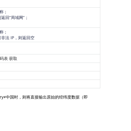
称；
则返回“局域网”；
称；
者非法 IP，则返回空
码表
获取
ntry≠中国时，则将直接输出原始的经纬度数据（即