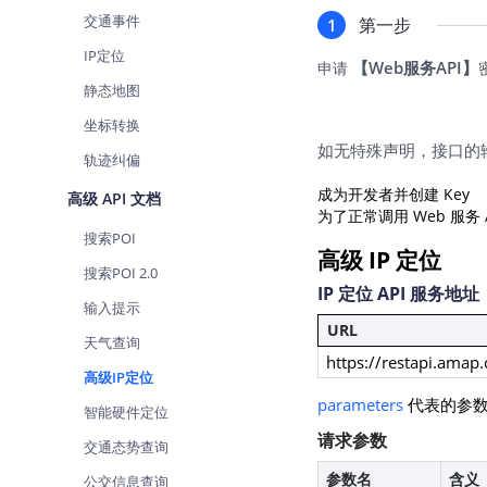
查询目标区域当前/未来天气
交通事件
第一步
1
IP定位
智能硬件定位
【Web服务API】
申请
通过基站、Wifi获取位置信息
静态地图
坐标转换
如无特殊声明，接口的
轨迹纠偏
成为开发者并创建 Key
高级 API 文档
为了正常调用 Web 服务
搜索POI
高级 IP 定位
搜索POI 2.0
IP 定位 API 服务地址
输入提示
URL
天气查询
https://restapi.amap
高级IP定位
parameters
代表的参数
智能硬件定位
请求参数
交通态势查询
参数名
含义
公交信息查询