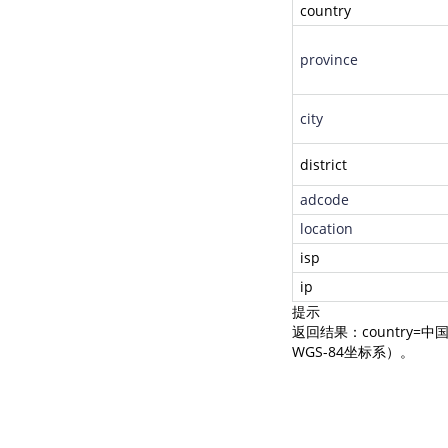
country
province
city
district
adcode
location
isp
ip
提示
返回结果：country
WGS-84坐标系）。