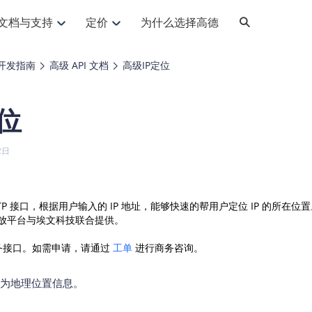
文档与支持
定价
为什么选择高德
网格化营销
三农场景可视化
API
品升级
路线导航
Android 平台
地图产品
iOS 平台
NEW
NEW
开发指南
高级 API 文档
高级IP定位
提供银行网格化营销场景应用
提供乡村振兴三农场景应用
鸿蒙星河版导航SDK
Android 地图SDK
鸿蒙星河版地图SDK
iOS 地图SDK
NEW
HOT
智慧交通
社交
鸿蒙星河版导航SDK
鸿蒙星河版-轻量地图SDK
位
JS API
SaaS
优化交通资源配置，赋能智慧交通系统
Android 轻量版地图SDK
社交应用位置服务解决方案
iOS 轻量版地图SDK
id定位问题相关
导航
动态地图
HOT
HOT
出行
Android 定位SDK
运动
iOS 定位SDK
轻松地在APP中加入导航能力
动态地图展示、配置
提供Geolocation定位插件
2日
提供网约车等出行场景解决方案
运动类应用解决方案
ndroid
iOS
API
JS
Android
iOS
HarmonyOS
Android 导航SDK
iOS 导航SDK
换为详细结构化的地址
路线规划
3D地图
HOT
HOT
O2O
智能硬件
提供步行、驾车等规划能力
3D动态地图展示、配置
 API
Android 猎鹰SDK
iOS 猎鹰SDK
4种地图元素可定制
到店、到家等多种O2O业务解决方案
智能硬件LBS解决方案
PI
JS
Android
iOS
TP 接口，根据用户输入的 IP 地址，能够快速的帮用户定位 IP 的所在位置。
开放平台与埃文科技联合提供。
猎鹰服务
地铁图
相关问题
上门服务调度
零售铺货
提供专业轨迹管理服务
简单易用的移动端地铁线路图开发接口
提供上门业务调度解决方案
零售快消行业，渠道铺货解决方案
服务接口。如需申请，请通过
PI
Android
iOS
工单
JS
进行商务咨询。
Android
iOS
货车路径规划
静态地图
专业的货车路径规划服务
灵活地将高德地图迁入应用网页
转换为地理位置信息。
PI
Android
iOS
智能调度引擎
3D地形图