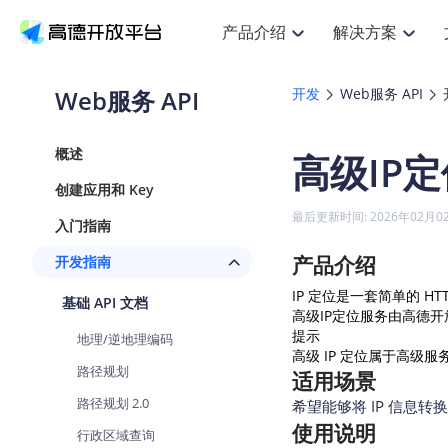
产品介绍
解决方案
空间智能
搜索定位
API
产品定价
JS 
产
NEW
产品介绍
解决方案
文档与支持
定价
Web服务 API
开发
Web服务 API
提供LBS领域的Agent解决方案
Web基础服务API
JS API
鸿蒙星河版定位SDK
产品定价
高级能力
HOT
高德开放平台产品介绍
提供各行业LBS解决方案
高德开放平台开发文档与
开放平台产品定价
热门推荐
智能手表
NEW
鸿蒙星河版定位SDK
概述
高级IP定
服务支持
数据可视化
Web高级服务API
提供智能守护与运动出行解决方案
技术服务许可
企业智图
Android定位
Andro
查看全部文档
产品定价
创建应用和 Key
搜索
HOT
地图组件
查看全部文档
物流服务API
智能眼镜
GeoHUB自定义地图
云图市场
NEW
位置、周边、行政区、ID等查询接口
浏览器定位
JS API
最后更新时间: 2026年02月0
入门指南
智能眼镜实时导航及智慧出行解决方案
API
JS
Android
iOS
A
URI API
猎鹰服务 API
GeoHUB数据中心
逆地理编码
经纬度转
定位
HOT
产品介绍
开发指南
世界地图
NEW
基于LBS的定位服务
地铁图 JS
自定义地图
7大类4
面向开发者提供全球范围内LBS服务
API
Android
iOS
A
IP 定位是一套简单的 HT
基础 API 文档
高级IP定位服务由高德
地理/逆地理编码
认证开发商
商业授权
智能两轮车
NEW
提示
位置名称与经纬度之间转换服务
地理/逆地理编码
合规精确的两轮车场景导航
API
JS
Android
高级 IP 定位属于高级
iOS
A
路径规划
适用场景
地理围栏
手机银行
NEW
虚拟空间围栏服务
路径规划 2.0
希望能够将 IP 信息
提供手机银行APP地图应用
API
Android
iOS
A
使用说明
行政区域查询
天气查询