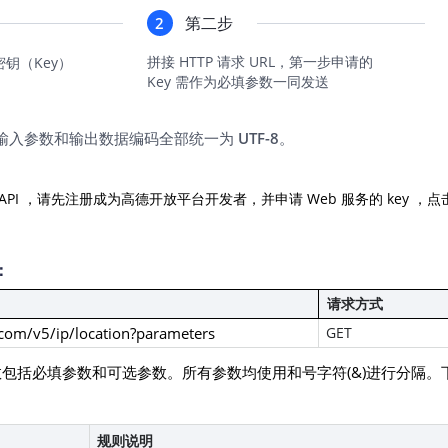
智能外勤调度，提升效益
卫星地形图还原真实地形地貌
第二步
2
物流服务
拼接 HTTP 请求 URL，第一步申请的
密钥（Key）
提供智慧物流API服务接口
Key 需作为必填参数一同发送
公交信息查询
输入参数和输出数据编码全部统一为
UTF-8
。
查询公交信息
交通路况查询
 API ，请先注册成为高德开放平台开发者，并申请 Web 服务的 key ，点
查询交通态势情况
高级路径规划
高级路径规划等能力
：
请求方式
.com/v5/ip/location?parameters
GET
包括必填参数和可选参数。所有参数均使用和号字符(&)进行分隔
规则说明