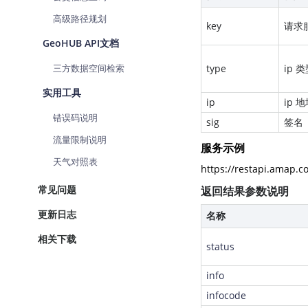
高级路径规划
key
请求
GeoHUB API文档
三方数据空间检索
type
ip 
实用工具
ip
ip 
错误码说明
sig
签名
流量限制说明
服务示例
天气对照表
https://restapi.amap.
常见问题
返回结果参数说明
更新日志
名称
相关下载
status
info
infocode