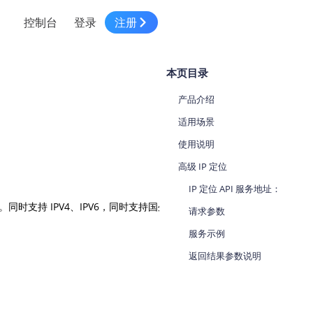
控制台
登录
注册
智慧物流
高级地图工具
鸿蒙星河版平台
高德地图小程序
大模型开发工具
服务
本页目录
针对物流行业提供解决方案
世界地图
鸿蒙星河版地图SDK
地图小程序
SKILL专区
常见问题
NEW
HOT
NEW
产品介绍
电商
电商物流行业解决方案
自定义地图
鸿蒙星河版定位SDK
客户管理
MCP Server
创建工单
NEW
HOT
适用场景
高德开放平台 CLI
地址服务
地图数据可视化 (LOCA)
鸿蒙星河版导航SDK
员工管理
示例中心
使用说明
NEW
NEW
综合地址服务，满足客户全景化需求
高级 IP 定位
地图数据中心 (GeoHUB)
送货提效
合规中心
企业智图
IP 定位 API 服务地址：
坐标拾取器
地图小程序API
技术服务
一张图轻松管理企业数据
同时支持 IPV4、IPV6，同时支持国外 IP 解析。
请求参数
高德地图URI Web
空间智能开放平台
智能派单
服务示例
一站式精准智能派单解决方案
高德地图URI APP
空间智能开放平台
返回结果参数说明
NEW
用真实空间信息解答业务问题
三维模型转换
微信小程序插件