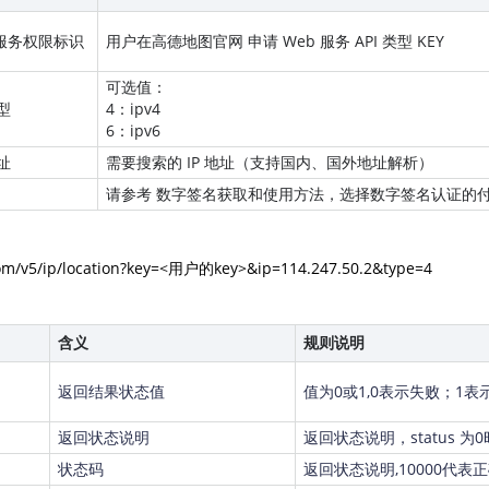
服务权限标识
用户在高德地图官网
申请 Web 服务 API 类型 KEY
可选值：
类型
4：ipv4
6：ipv6
地址
需要搜索的 IP 地址（支持国内、国外地址解析）
请参考
数字签名获取和使用方法
，
选择数字签名认证的
com/v5/ip/location?key=<用户的key>&ip=114.247.50.2&type=4
含义
规则说明
返回结果状态值
值为0或1,0表示失败；1表
返回状态说明
返回状态说明，status 为
状态码
返回状态说明,10000代表