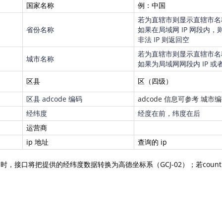
国家名称
例：中国
若为直辖市则显示直辖市名
省份名称
如果在局域网 IP 网段内，
非法 IP 则返回空
若为直辖市则显示直辖市名
城市名称
如果为局域网网段内 IP 或
区县
区（四级）
区县 adcode 编码
adcode 信息可参考
城市编
经纬度
经度在前，纬度在后
运营商
ip 地址
查询的 ip
=中国时，接口将把提供的经纬度数据转换为高德坐标系（
GCJ-02
）；若cou