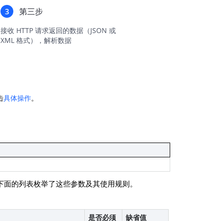
第三步
3
地图Flutter插件
接收 HTTP 请求返回的数据（JSON 或
地图名片
XML 格式），解析数据
击
具体操作
。
。下面的列表枚举了这些参数及其使用规则。
是否必须
缺省值