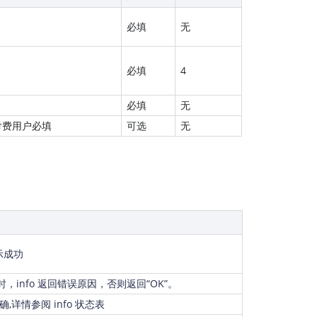
必填
无
必填
4
必填
无
付费用户必填
可选
无
示成功
0时，info 返回错误原因，否则返回“OK”。
正确,详情参阅
info 状态表