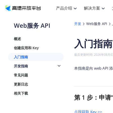
产品介绍
解决方案
空间智能
搜索定位
API
产品定价
JS 
产
NEW
产品介绍
解决方案
文档与支持
定价
Web服务 API
开发
Web服务 API
提供LBS领域的Agent解决方案
Web基础服务API
JS API
鸿蒙星河版定位SDK
产品定价
高级能力
HOT
高德开放平台产品介绍
提供各行业LBS解决方案
高德开放平台开发文档与
开放平台产品定价
热门推荐
智能手表
NEW
鸿蒙星河版定位SDK
概述
入门指南
服务支持
数据可视化
Web高级服务API
提供智能守护与运动出行解决方案
技术服务许可
企业智图
Android定位
Andro
查看全部文档
产品定价
创建应用和 Key
搜索
HOT
地图组件
查看全部文档
物流服务API
智能眼镜
GeoHUB自定义地图
云图市场
NEW
位置、周边、行政区、ID等查询接口
浏览器定位
JS API
最后更新时间: 2026年08月0
入门指南
智能眼镜实时导航及智慧出行解决方案
API
JS
Android
iOS
A
URI API
猎鹰服务 API
GeoHUB数据中心
逆地理编码
经纬度转
定位
HOT
开发指南
世界地图
本指南是向 web AP
NEW
基于LBS的定位服务
地铁图 JS
自定义地图
7大类4
面向开发者提供全球范围内LBS服务
API
Android
iOS
A
常见问题
地理/逆地理编码
认证开发商
商业授权
智能两轮车
NEW
更新日志
位置名称与经纬度之间转换服务
合规精确的两轮车场景导航
API
JS
Android
iOS
A
相关下载
第 1 步：申请
地理围栏
手机银行
NEW
虚拟空间围栏服务
提供手机银行APP地图应用
API
Android
iOS
A
天气查询
点我获取 Key >>