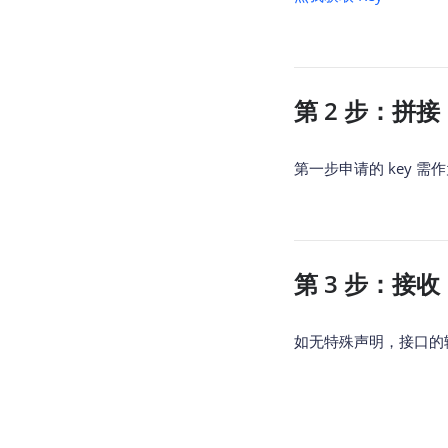
查询目标区域当前/未来天气
智能硬件定位
通过基站、Wifi获取位置信息
第 2 步：拼接 
第一步申请的 key 
第 3 步：接收
如无特殊声明，接口的输