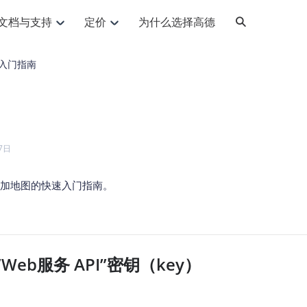
文档与支持
定价
为什么选择高德
网格化营销
三农场景可视化
API
品升级
路线导航
Android 平台
地图产品
iOS 平台
NEW
NEW
入门指南
提供银行网格化营销场景应用
提供乡村振兴三农场景应用
鸿蒙星河版导航SDK
Android 地图SDK
鸿蒙星河版地图SDK
iOS 地图SDK
NEW
HOT
智慧交通
社交
鸿蒙星河版导航SDK
鸿蒙星河版-轻量地图SDK
JS API
SaaS
优化交通资源配置，赋能智慧交通系统
Android 轻量版地图SDK
社交应用位置服务解决方案
iOS 轻量版地图SDK
id定位问题相关
导航
动态地图
HOT
HOT
出行
Android 定位SDK
运动
iOS 定位SDK
轻松地在APP中加入导航能力
动态地图展示、配置
提供Geolocation定位插件
7日
提供网约车等出行场景解决方案
运动类应用解决方案
ndroid
iOS
API
JS
Android
iOS
HarmonyOS
Android 导航SDK
iOS 导航SDK
换为详细结构化的地址
路线规划
3D地图
HOT
HOT
O2O
智能硬件
I 添加地图的快速入门指南。
提供步行、驾车等规划能力
3D动态地图展示、配置
 API
Android 猎鹰SDK
iOS 猎鹰SDK
4种地图元素可定制
到店、到家等多种O2O业务解决方案
智能硬件LBS解决方案
PI
JS
Android
iOS
猎鹰服务
地铁图
相关问题
上门服务调度
零售铺货
提供专业轨迹管理服务
简单易用的移动端地铁线路图开发接口
提供上门业务调度解决方案
零售快消行业，渠道铺货解决方案
PI
Android
iOS
JS
Android
iOS
”Web服务 API”密钥（key）
货车路径规划
静态地图
专业的货车路径规划服务
灵活地将高德地图迁入应用网页
PI
Android
iOS
智能调度引擎
3D地形图