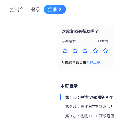
控制台
登录
注册
智慧物流
高级地图工具
鸿蒙星河版平台
高德地图小程序
大模型开发工具
服务
针对物流行业提供解决方案
这篇文档有帮助吗？
世界地图
鸿蒙星河版地图SDK
地图小程序
SKILL专区
常见问题
NEW
HOT
NEW
完全没有
非常有
电商
电商物流行业解决方案
自定义地图
鸿蒙星河版定位SDK
客户管理
MCP Server
创建工单
NEW
HOT
高德开放平台 CLI
地址服务
地图数据可视化 (LOCA)
鸿蒙星河版导航SDK
员工管理
示例中心
NEW
NEW
功能咨询请点击
创建工单
综合地址服务，满足客户全景化需求
地图数据中心 (GeoHUB)
送货提效
合规中心
企业智图
坐标拾取器
地图小程序API
技术服务
一张图轻松管理企业数据
本页目录
高德地图URI Web
空间智能开放平台
智能派单
第 1 步：申请”Web服务 API”密钥（key）
一站式精准智能派单解决方案
高德地图URI APP
第 2 步：拼接 HTTP 请求 URL
空间智能开放平台
NEW
用真实空间信息解答业务问题
第 3 步：接收 HTTP 请求返回的数据（JSON 或 XML 格式），解析数据。
三维模型转换
微信小程序插件