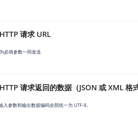
智能外勤调度，提升效益
卫星地形图还原真实地形地貌
物流服务
提供智慧物流API服务接口
HTTP 请求 URL
公交信息查询
查询公交信息
需作为必填参数一同发送
交通路况查询
查询交通态势情况
高级路径规划
高级路径规划等能力
 HTTP 请求返回的数据（JSON 或 XML
入参数和输出数据编码全部统一为 UTF-8。