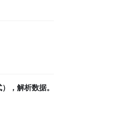
地图Flutter插件
地图名片
 格式），解析数据。