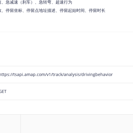
速、急减速（刹车）、急转弯、超速行为
智能外勤调度，提升效益
卫星地形图还原真实地形地貌
数、停留坐标、停留点地址描述、停留起始时间、停留时长
物流服务
提供智慧物流API服务接口
公交信息查询
查询公交信息
交通路况查询
查询交通态势情况
高级路径规划
https://tsapi.amap.com/v1/track/analysis/drivingbehavior
高级路径规划等能力
GET