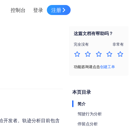
控制台
登录
注册
智慧物流
高级地图工具
鸿蒙星河版平台
高德地图小程序
大模型开发工具
服务
针对物流行业提供解决方案
这篇文档有帮助吗？
世界地图
鸿蒙星河版地图SDK
地图小程序
SKILL专区
常见问题
NEW
HOT
NEW
完全没有
非常有
电商
电商物流行业解决方案
自定义地图
鸿蒙星河版定位SDK
客户管理
MCP Server
创建工单
NEW
HOT
高德开放平台 CLI
地址服务
地图数据可视化 (LOCA)
鸿蒙星河版导航SDK
员工管理
示例中心
NEW
NEW
功能咨询请点击
创建工单
综合地址服务，满足客户全景化需求
地图数据中心 (GeoHUB)
送货提效
合规中心
企业智图
坐标拾取器
地图小程序API
技术服务
一张图轻松管理企业数据
本页目录
高德地图URI Web
空间智能开放平台
智能派单
简介
一站式精准智能派单解决方案
高德地图URI APP
驾驶行为分析
空间智能开放平台
NEW
给开发者。轨迹分析目前包含
用真实空间信息解答业务问题
停留点分析
三维模型转换
微信小程序插件