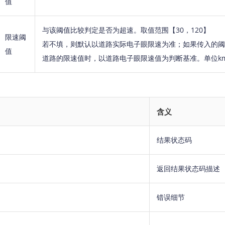
值
与该阈值比较判定是否为超速。取值范围【30，120】
限速阈
若不填，则默认以道路实际电子眼限速为准；如果传入的阈
值
道路的限速值时，以道路电子眼限速值为判断基准。单位km
含义
结果状态码
返回结果状态码描述
错误细节