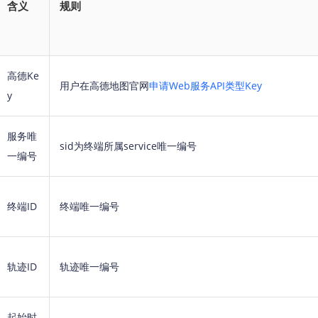
含义
规则
高德Ke
用户在高德地图官网
申请Web服务API类型Key
y
服务唯
sid为终端所属service唯一编号
一编号
终端ID
终端唯一编号
轨迹ID
轨迹唯一编号
起始时