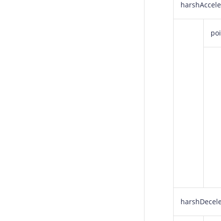
harshAccele
poi
harshDecele