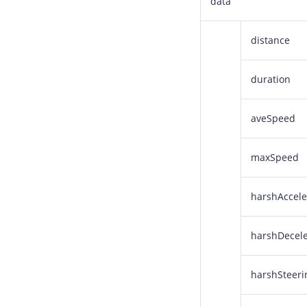
data
distance
duration
aveSpeed
maxSpeed
harshAccele
harshDecele
harshSteer