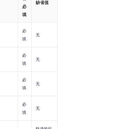
缺省值
必
填
必
无
填
必
无
填
必
无
填
必
无
填
轨迹的起