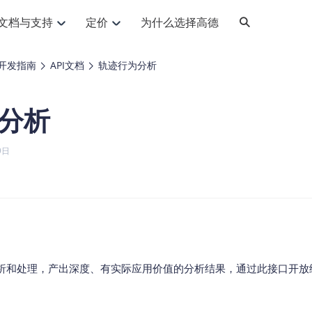
文档与支持
定价
为什么选择高德
网格化营销
三农场景可视化
API
品升级
路线导航
Android 平台
地图产品
iOS 平台
NEW
NEW
开发指南
API文档
轨迹行为分析
提供银行网格化营销场景应用
提供乡村振兴三农场景应用
鸿蒙星河版导航SDK
Android 地图SDK
鸿蒙星河版地图SDK
iOS 地图SDK
NEW
HOT
智慧交通
社交
鸿蒙星河版导航SDK
鸿蒙星河版-轻量地图SDK
分析
JS API
SaaS
优化交通资源配置，赋能智慧交通系统
Android 轻量版地图SDK
社交应用位置服务解决方案
iOS 轻量版地图SDK
id定位问题相关
导航
动态地图
HOT
HOT
出行
Android 定位SDK
运动
iOS 定位SDK
轻松地在APP中加入导航能力
动态地图展示、配置
提供Geolocation定位插件
9日
提供网约车等出行场景解决方案
运动类应用解决方案
ndroid
iOS
API
JS
Android
iOS
HarmonyOS
Android 导航SDK
iOS 导航SDK
换为详细结构化的地址
路线规划
3D地图
HOT
HOT
O2O
智能硬件
提供步行、驾车等规划能力
3D动态地图展示、配置
 API
Android 猎鹰SDK
iOS 猎鹰SDK
4种地图元素可定制
到店、到家等多种O2O业务解决方案
智能硬件LBS解决方案
PI
JS
Android
iOS
猎鹰服务
地铁图
相关问题
上门服务调度
零售铺货
提供专业轨迹管理服务
简单易用的移动端地铁线路图开发接口
提供上门业务调度解决方案
零售快消行业，渠道铺货解决方案
PI
Android
iOS
JS
Android
iOS
货车路径规划
静态地图
析和处理，产出深度、有实际应用价值的分析结果，通过此接口开放
专业的货车路径规划服务
灵活地将高德地图迁入应用网页
PI
Android
iOS
智能调度引擎
3D地形图