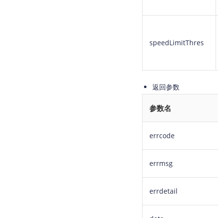
speedLimitThres
返回参数
参数名
errcode
errmsg
errdetail