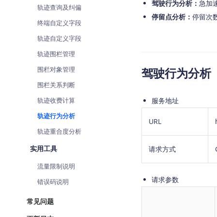
驾驶行为分析：
急加
轨迹查询及纠偏
查询目标区域当前/未来天气
停留点分析：
停留次
终端自定义字段
智能硬件定位
轨迹自定义字段
通过基站、Wifi获取位置信息
轨迹围栏管理
围栏对象管理
驾驶行为分析
围栏关系判断
轨迹收费计算
服务地址
轨迹行为分析
URL
轨迹重合度分析
实用工具
请求方式
流量限制说明
请求参数
错误码说明
常见问题