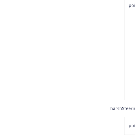
poi
harshSteeri
poi