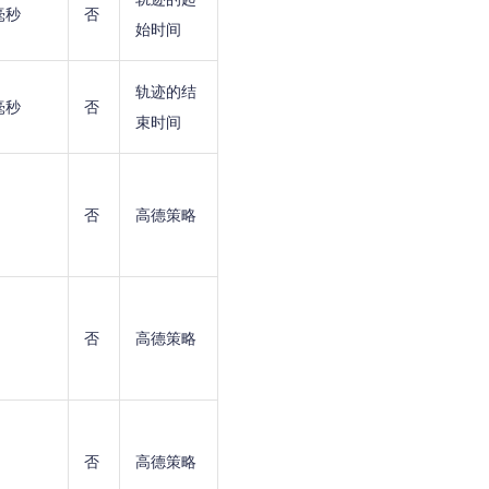
毫秒
否
始时间
轨迹的结
毫秒
否
束时间
否
高德策略
否
高德策略
否
高德策略