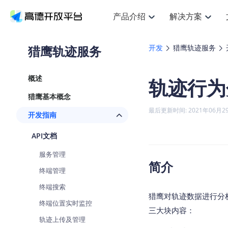
产品介绍
解决方案
空间智能
搜索定位
API
产品定价
JS 
产
NEW
产品介绍
解决方案
文档与支持
定价
猎鹰轨迹服务
开发
猎鹰轨迹服务
提供LBS领域的Agent解决方案
Web基础服务API
JS API
鸿蒙星河版定位SDK
产品定价
高级能力
HOT
高德开放平台产品介绍
提供各行业LBS解决方案
高德开放平台开发文档与
开放平台产品定价
热门推荐
智能手表
NEW
鸿蒙星河版定位SDK
概述
轨迹行为
服务支持
数据可视化
Web高级服务API
提供智能守护与运动出行解决方案
技术服务许可
企业智图
Android定位
Andro
查看全部文档
产品定价
猎鹰基本概念
搜索
HOT
地图组件
查看全部文档
物流服务API
智能眼镜
GeoHUB自定义地图
云图市场
NEW
位置、周边、行政区、ID等查询接口
浏览器定位
JS API
最后更新时间: 2021年06月2
开发指南
智能眼镜实时导航及智慧出行解决方案
API
JS
Android
iOS
A
URI API
猎鹰服务 API
GeoHUB数据中心
逆地理编码
经纬度转
定位
HOT
API文档
世界地图
NEW
基于LBS的定位服务
地铁图 JS
自定义地图
7大类4
面向开发者提供全球范围内LBS服务
API
Android
iOS
A
服务管理
地理/逆地理编码
认证开发商
简介
商业授权
智能两轮车
NEW
终端管理
位置名称与经纬度之间转换服务
合规精确的两轮车场景导航
API
JS
Android
iOS
A
终端搜索
地理围栏
猎鹰对轨迹数据进行分
手机银行
NEW
终端位置实时监控
虚拟空间围栏服务
提供手机银行APP地图应用
三大块内容：
API
Android
iOS
A
轨迹上传及管理
天气查询