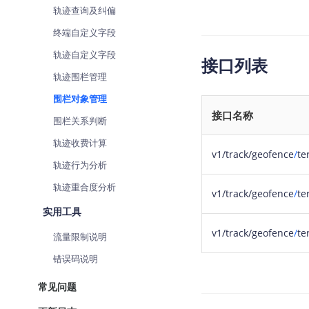
轨迹查询及纠偏
查询目标区域当前/未来天气
智能
终端自定义字段
智能硬件定位
物流
轨迹自定义字段
通过基站、Wifi获取位置信息
提供
接口列表
轨迹围栏管理
公交
查询
围栏对象管理
接口名称
围栏关系判断
交通
查询
轨迹收费计算
v1/track/geofence
/
te
轨迹行为分析
高级
高级
轨迹重合度分析
v1/track/geofence
/
te
实用工具
v1/track/geofence
/
te
流量限制说明
错误码说明
常见问题