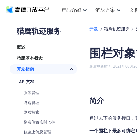
产品介绍
解决方案
文
空间智能
搜索定位
API
产品定价
JS AP
产品
NEW
产品介绍
解决方案
文档与支持
定价
猎鹰轨迹服务
开发
猎鹰轨迹服务
提供LBS领域的Agent解决方案
提
Web基础服务API
JS API
鸿蒙星河版定位SDK
产品定价
高级能力
鸿蒙
HOT
高德开放平台产品介绍
提供各行业LBS解决方案
高德开放平台开发文档与
开放平台产品定价
热门推荐
智能手表
NEW
鸿蒙星河版定位SDK
鸿蒙
概述
围栏对象
服务支持
数据可视化JS
Web高级服务API
提供智能守护与运动出行解决方案
技术服务许可
企业智图Sa
优
Android定位
Android
查看全部文档
产品定价
猎鹰基本概念
搜索
导航
HOT
地图组件
查看全部文档
物流服务API
智能眼镜
GeoHUB自定义地图
云图市场
NEW
位置、周边、行政区、ID等查询接口
轻松
浏览器定位
JS API提供G
最后更新时间: 2021年08月2
开发指南
智能眼镜实时导航及智慧出行解决方案
提
API
JS
Android
iOS
Andr
URI API
猎鹰服务 API
GeoHUB数据中心
逆地理编码
经纬度转换
定位
路线
HOT
API文档
世界地图
O
NEW
基于LBS的定位服务
提供
地铁图 JS A
自定义地图
7大类44种
到
面向开发者提供全球范围内LBS服务
API
Android
iOS
API
服务管理
地理/逆地理编码
猎鹰
认证开发商
简介
商业授权相
智能两轮车
NEW
终端管理
位置名称与经纬度之间转换服务
提供
提
合规精确的两轮车场景导航
API
JS
Android
iOS
API
终端搜索
地理围栏
货车
通过以下的服务接口，
手机银行
NEW
终端位置实时监控
虚拟空间围栏服务
专业
提供手机银行APP地图应用
API
Android
iOS
API
一个围栏下最多可绑定1
轨迹上传及管理
天气查询
智能