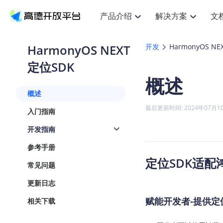
产品介绍
解决方案
文
空间智能
搜索定位
API
产品定价
JS AP
产品
NEW
产品介绍
解决方案
文档与支持
定价
HarmonyOS NEXT
开发
HarmonyOS NE
提供LBS领域的Agent解决方案
提
Web基础服务API
JS API
定位SDK
鸿蒙星河版定位SDK
产品定价
高级能力
鸿蒙
HOT
高德开放平台产品介绍
提供各行业LBS解决方案
高德开放平台开发文档与
开放平台产品定价
热门推荐
智能手表
NEW
鸿蒙星河版定位SDK
鸿蒙
概述
服务支持
数据可视化JS
Web高级服务API
提供智能守护与运动出行解决方案
技术服务许可
企业智图Sa
优
Android定位
Android
查看全部文档
产品定价
概述
搜索
导航
HOT
地图组件
查看全部文档
物流服务API
智能眼镜
GeoHUB自定义地图
云图市场
NEW
位置、周边、行政区、ID等查询接口
轻松
浏览器定位
JS API提供G
最后更新时间: 2024年07月1
入门指南
智能眼镜实时导航及智慧出行解决方案
提
API
JS
Android
iOS
Andr
URI API
猎鹰服务 API
GeoHUB数据中心
逆地理编码
经纬度转换
定位
路线
HOT
开发指南
世界地图
O
NEW
基于LBS的定位服务
提供
地铁图 JS A
自定义地图
7大类44种
到
面向开发者提供全球范围内LBS服务
API
Android
iOS
API
参考手册
地理/逆地理编码
猎鹰
认证开发商
定位SDK适配
商业授权相
智能两轮车
NEW
常见问题
位置名称与经纬度之间转换服务
提供
提
合规精确的两轮车场景导航
API
JS
Android
iOS
API
更新日志
地理围栏
货车
手机银行
NEW
虚拟空间围栏服务
赋能开发者-提供定
专业
相关下载
提供手机银行APP地图应用
API
Android
iOS
API
天气查询
智能