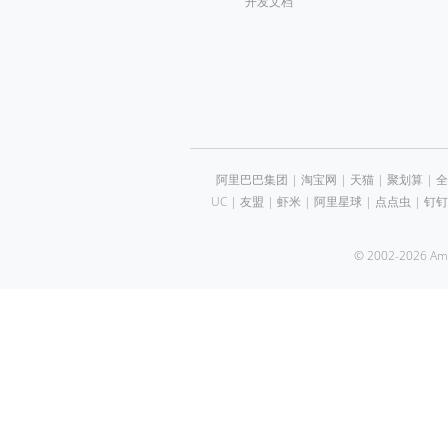
开发文档
阿里巴巴集团
|
淘宝网
|
天猫
|
聚划算
|
全
UC
|
友盟
|
虾米
|
阿里星球
|
点点虫
|
钉钉
© 2002-2026 