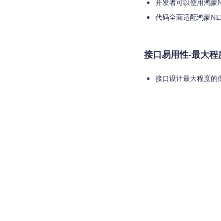
开发者可以使用鸿蒙N
查询目标区域当前/未来天气
智能
代码全面适配鸿蒙NEX
智能硬件定位
物流
通过基站、Wifi获取位置信息
提供
接口易用性-最大程
公交
查询
接口设计最大程度的保
交通
查询
高级
高级